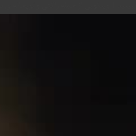
ببینید | ویدئویی از حمله راکتی و توپخانه‌ای ن