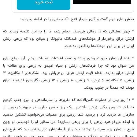
ثبت خرید
بخش های مهم گفت و گوی سردار فتح الله جعفری را در ادامه بخوانید:
* چهار عملیاتی که در زمانی بنی‌صدر انجام شد، ما را به این نتیجه رساند که
ارتش عراق برخوردار از موشک‌های ضدتانک مالیوتکا و میلان بود که زرهی ارتش
ایران در برابر این موشک‌ها پدافندی نداشت.
* بنده آن زمان جزو نیروهای پیاده و عضو اطلاعات عملیات بودم. آن موقع برای
من سوال بود که چرا فرماندهان ارتش و سپاه امیدی به زرهی برای مقابله با
ارتش عراق ندارند. نقطه قوت ارتش عراق، زرهی‌اش بود. لشکرهای ۱ مکانیزه، ۳
زرهی، ۵ مکانیزه، ۶ زرهی، ۹ زرهی، ۱۰ زرهی و ۱۲ زرهی یگان‌های قدرتمند عراق
بودند که عمدتاً در جنوب بودند.
* ۱۰ روز پس از عملیات ثامن‌الائمه که نفربرها را سازماندهی و نیرو جذب کردیم
به فکر تاسیس یگان زرهی افتادیم. یک روز حسن باقری در جبهه دارخوین از
سازمان ما بازدید کرد و پرسید شما زرهی برای عملیات می‌خواهید تشکیل بدهید
یا اینکه می‌خواهید زرهی را برای زرهی بسازید؟ من منظور او را فهمیدم. او چون
طرح سازمان رزم سپاه را نوشته بود و از فرماندهان عالی‌رتبه‌ای بود که طرح‌های
عملیاتی را می‌نوشت، دیدگاه و سخنش برای ما بسیار مهم بود. به شهید باقری