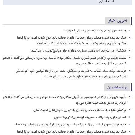
اسلحه،بازار…
آخرین اخبار
پیام حسن روحانی به سیدحسن خمینی+ جزئیات
تذکر نماینده تندرو مجلس برای حجاب؛ قانون حجاب باید ابلاغ شود/ امروز در پارک‌ها
مشروب‌خواری و هنجارشکنی می‌شود/ تفاهمنامه با آمریکا مرده است
پزشکیان در آینه بحران؛ وقتی «میل به وفاق» جای «پاسخ‌گویی» را می‌گیرد!
شهید لاریجانی از کدام عضو شورای نگهبان مکدر بود؟/ محمد مهاجری: لاریجانی می‌گفت از اعلام
کردن ریز دلایل ردصلاحیت طفره می‌رود
فرمانده ارشد سپاه خطاب به آمریکا و اسرائیل: ملت ایران از دادخواهی خون کودکانش
نمی‌گذرد/ شهدای شجره طیبه قهرمانان واقعی ملت ایران هستند
پربیننده‌ترین
شهید لاریجانی از کدام عضو شورای نگهبان مکدر بود؟/ محمد مهاجری: لاریجانی می‌گفت از اعلام
کردن ریز دلایل ردصلاحیت طفره می‌رود
واکنش عارف به انتصاب محسن رضایی به دبیری شورای‌عالی امنیت ملی
اهدای جایزه به خواننده معروف توسط پزشکیان+ تصویر
جدیدترین تصویر از احمدی‌نژاد در یک جلسه رسمی پس از گزارش‌های جنجالی رسانه‌ها
تذکر نماینده تندرو مجلس برای حجاب؛ قانون حجاب باید ابلاغ شود/ امروز در پارک‌ها