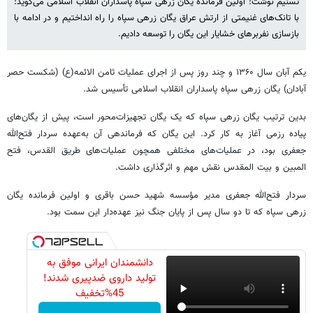
تسنیم نوشت: اولین فرمانده یگان زرهی سپاه پاسداران انقلاب اسلامی می‌گوید:
با تانک‌های غنیمتی از ارتش عراق یگان زرهی سپاه را راه انداختیم و در ادامه با
بازسازی نفربرهای خشایار این یگان را توسعه دادیم.
یکم آبان سال ۱۳۶۰ و چند روز پس از اجرای عملیات ثامن الائمه(ع) (شکست حصر
آبادان) یگان زرهی سپاه پاسداران انقلاب اسلامی تأسیس شد.
بدین ترتیب یگان زرهی سپاه که یک یگان تجهیزات‌محور است، پیش از یگان‌های
پیاده رزمی آغاز به کار کرد. این یگان که فرماندهی آن به‌عهده سردار فتح‌الله
جعفری بود، در عملیات‌های مختلفی همچون عملیات‌های طریق القدس، فتح
المبین و بیت المقدس نقش مهم و اثرگذاری داشت.
سردار فتح‌الله جعفری مدیر مؤسسه شهید حسن باقری و اولین فرمانده یگان
زرهی سپاه که تا دو سال پس از پایان جنگ نیز عهده‌دار این سمت بود.
دانشمندان ایرانی موفق به
تولید داروی ضدپیری شدند!
45%تخفیف