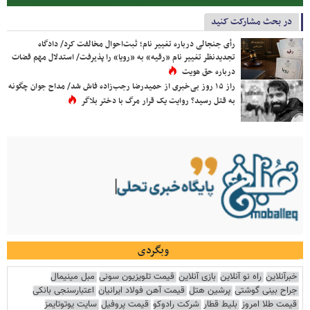
در بحث مشارکت کنید
رأی جنجالی درباره تغییر نام؛ ثبت‌احوال مخالفت کرد/ دادگاه
تجدیدنظر تغییر نام «رقیه» به «رویا» را پذیرفت/ استدلال مهم قضات
درباره حق هویت
راز ۱۵ روز بی‌خبری از حمیدرضا رجب‌زاده فاش شد/ مداح جوان چگونه
به قتل رسید؟ روایت یک قرار مرگ با دختر بلاگر
وبگردی
خبرآنلاین
راه نو آنلاین
بازی آنلاین
قیمت تلویزیون سونی
مبل مینیمال
جراح بینی گوشتی
پرشین هتل
قیمت آهن فولاد ایرانیان
اعتبارسنجی بانکی
قیمت طلا امروز
بلیط قطار
شرکت رادوکو
قیمت پروفیل
سایت یوتوتایمز