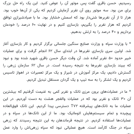
رسیدیم. حسن باقری گفت پس موتور آن را عوض کنید. این یک راه حل بزرگ
برای من بود. سه موتور روی آن نفربر آزمایش کردیم که یکی از آن‌ها خوب بود.
هزار تا از آن نفربرها شنی‌دار بود که اسمش خشایار بود. ما با صیادشیرازی توافق
کردیم که هزار نفربر را بگیریم، بازسازی کنیم و در نهایت ۶۰ درصد را خودمان
برداریم و ۴۰ درصد را به ارتش بدهیم.
* با وزارت سپاه و وزارت صنایع سنگین جلساتی برگزار کردیم و کار بازسازی آغاز
شد. اولین سری بازسازی نفربرها در ابتدای سال ۶۲ انجام گرفت و برای عملیات
خیبر حدود ۵۰ نفربر آماده شد. آن وقت دیگر حسن باقری شهید شده بود و نبود
که ببیند بازسازی نفربرها به نتیجه رسیده است. در سال ۶۲ سازمان زرهی را
گسترش دادیم، یک مرکز آموزش در شیراز و یک مرکز تعمیرات در اهواز تاسیس
کردیم و یک لشکر را به سه تیپ و یک گردان مستقل تبدیل کردیم.
* ما در عملیات‌های برون مرزی تانک و نفربر کمی به غنیمت گرفتیم که بیشترین
آن ۳۰ تانک و نفربر بود که در عملیات والفجر هشت به دست آوردیم. در این
عملیات ما به تانک‌های پیشرفته T۷۲ دسترسی پیدا کردیم. این تانک فوق‌العاده
پیچیده و تمام سیستم‌هایش اتوماتیک بود. ما از این تانک‌ها در سپاه و در
عملیات‌ها استفاده کردیم. در نتیجه فرماندهان به این نتیجه رسیدند که زرهی
سپاه در جنگ کارآمد است. هیچ عملیاتی نبود که سپاه زرهی‌اش را وارد عمل