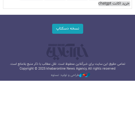
خرید اکانت chatgpt
نسخه دسکتاپ
تمامی حقوق این سایت برای خبرآنلاین محفوظ است. نقل مطالب با ذکر منبع بلامانع است.
Copyright © 2025 khabaronline News Agancy, All rights reserved
طراحی و تولید: نستوه