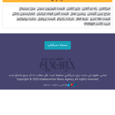
خبرآنلاین
راه نو آنلاین
بازی آنلاین
قیمت تلویزیون سونی
مبل مینیمال
جراح بینی گوشتی
پرشین هتل
قیمت آهن فولاد ایرانیان
اعتبارسنجی بانکی
قیمت طلا امروز
بلیط قطار
شرکت رادوکو
قیمت پروفیل
سایت یوتوتایمز
خرید اکانت chatgpt
نسخه دسکتاپ
تمامی حقوق این سایت برای خبرآنلاین محفوظ است. نقل مطالب با ذکر منبع بلامانع است.
Copyright © 2025 khabaronline News Agancy, All rights reserved
طراحی و تولید: نستوه