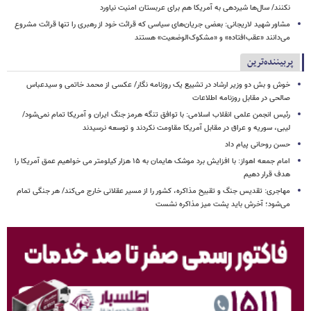
نکنند/ سال‌ها شیردهی به آمریکا هم برای عربستان امنیت نیاورد
مشاور شهید لاریجانی: بعضی جریان‌های سیاسی که قرائت خود از رهبری را تنها قرائت مشروع
می‌دانند «عقب‌افتاده» و «مشکوک‌الوضعیت» هستند
پربیننده‌ترین
خوش و بش دو وزیر ارشاد در تشییع یک روزنامه نگار/ عکسی از محمد خاتمی و سیدعباس
صالحی در مقابل روزنامه اطلاعات
رئیس انجمن علمی انقلاب اسلامی: با توافق تنگه هرمز جنگ ایران و آمریکا تمام نمی‌شود/
لیبی، سوریه و عراق در مقابل آمریکا مقاومت نکردند و توسعه نرسیدند
حسن روحانی پیام داد
امام‌ جمعه اهواز: با افزایش برد موشک هایمان به ۱۵ هزار کیلومتر می خواهیم عمق آمریکا را
هدف قرار دهیم
مهاجری: تقدیس جنگ و تقبیح مذاکره، کشور را از مسیر عقلانی خارج می‌کند/ هر جنگی تمام
می‌شود؛ آخرش باید پشت میز مذاکره نشست