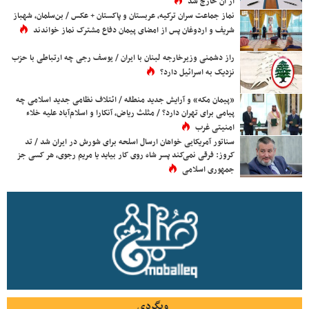
از آن خارج شد
نماز جماعت سران ترکیه، عربستان و پاکستان + عکس / بن‌سلمان، شهباز
شریف و اردوغان پس از امضای پیمان دفاع مشترک نماز خواندند
راز دشمنی وزیرخارجه لبنان با ایران / یوسف رجی چه ارتباطی با حزب
نزدیک به اسرائیل دارد؟
«پیمان مکه» و آرایش جدید منطقه / ائتلاف نظامی جدید اسلامی چه
پیامی برای تهران دارد؟ / مثلث ریاض، آنکارا و اسلام‌آباد علیه خلاء
امنیتی غرب
سناتور آمریکایی خواهان ارسال اسلحه برای شورش در ایران شد / تد
کروز: فرقی نمی‌کند پسر شاه روی کار بیاید یا مریم رجوی، هر کسی جز
جمهوری اسلامی
وبگردی