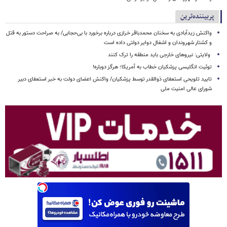
پربیننده‌ترین
واکنش زیدآبادی به سخنان محمدباقر خرازی درباره برخورد با بی‌حجابی/ به صراحت دستور به قتل
و کشتار شهروندان و اشغال دوایر دولتی داده است
ولایتی: نیروهای خارجی باید منطقه را ترک کنند
توئیت انگلیسی پزشکیان خطاب به آمریکا؛ هرگز دوباره!
تایید تلویحی استعفای ذوالقدر توسط پزشکیان/ واکنش اعضای دولت به خبر استعفای دبیر
شورای عالی امنیت ملی