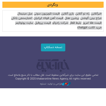
وبگردی
خبرآنلاین
راه نو آنلاین
بازی آنلاین
قیمت تلویزیون سونی
مبل مینیمال
جراح بینی گوشتی
پرشین هتل
قیمت آهن فولاد ایرانیان
اعتبارسنجی بانکی
قیمت طلا امروز
بلیط قطار
شرکت رادوکو
قیمت پروفیل
سایت یوتوتایمز
خرید اکانت chatgpt
نسخه دسکتاپ
تمامی حقوق این سایت برای خبرآنلاین محفوظ است. نقل مطالب با ذکر منبع بلامانع است.
Copyright © 2025 khabaronline News Agancy, All rights reserved
طراحی و تولید: نستوه