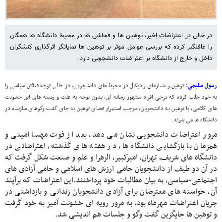
در حالی در اعتراضات اخیر، توهین ها و فحاشی ها در محیط دانشگاه ها همگان
را غافلگیر کرده که بررسی عوامل موثر بر توهین ها نمایانگر اثرگذاری کنشگران
داخل و خارج از دانشگاه بر اعتراضات دانشجویی دارد.
رسول سلیمی:
توهین و شعارهای رادیکال در محیط های دانشجویی، در حالی توجه فعالان سیاسی را
به خود جلب کرده که برخی افراد مشهور رسانه ای، بدون توجه به علت و زمینه های این خشونت
های کلامی، با توهین به دانشجویان، موجب استمرار فضای توهین به جای گفت وگوهای سازنده در
دانشگاه ها می شوند.
مرور اعتراضات دانشجویی نشان می دهد، بعد از فوت مهسا امینی و
همزمان با بازگشایی دانشگاه ها، در هفته های گذشته، اعتراضاتی در
دانشگاه های شریف، تهران، امیرکبیر، الزهرا و علم و صنعت شکل گرفت که
در آن دو طیف از دانشجویان حامی ارزش های اسلامی و حامی آزادی های
اجتماعی-سیاسی، به بیان مطالبات خود پرداختند.این اعتراضات که برآیند
آن، خواسته های معترضان برای آزادی دانشجویان زندانی و بازداشتی در
جریان اعتراضات مهرماه بود، به مرور رویه ای خشونت آمیز به خود گرفت
و توهین ها جایگزین گفت وگو و جلسات هم اندیشی شد.