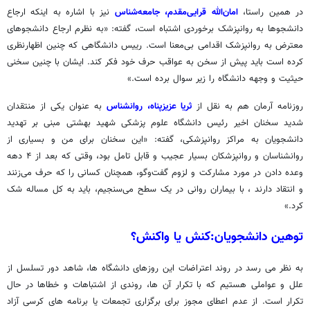
در همین راستا،
امان‌الله قرایی‌مقدم
، جامعه‌شناس
نیز با اشاره به اینکه ارجاع
دانشجوها به روانپزشک برخوردی اشتباه است، گفته: «به نظرم ارجاع دانشجوهای
معترض به روانپزشک اقدامی بی‌معنا است. رییس دانشگاهی که چنین اظهارنظری
کرده است باید پیش از سخن به عواقب حرف خود فکر کند. ایشان با چنین سخنی
حیثیت و وجهه دانشگاه را زیر سوال برده است.»
روزنامه آرمان هم به نقل از
ثریا عزیزپناه، روانشناس
به عنوان یکی از منتقدان
شدید سخنان اخیر رئیس دانشگاه علوم پزشکی شهید بهشتی مبنی بر تهدید
دانشجویان به مراکز روانپزشکی، گفته: «این سخنان برای من و بسیاری از
روانشناسان و روانپزشکان بسیار عجیب و قابل تامل بود، وقتی که بعد از ۴ دهه
وعده دادن در مورد مشارکت و لزوم گفت‌وگو، همچنان کسانی را که حرف می‌زنند
و انتقاد دارند ، با بیماران روانی در یک سطح می‌سنجیم، باید به کل مساله شک
کرد.»
توهین دانشجویان:کنش یا واکنش؟
به نظر می رسد در روند اعتراضات این روزهای دانشگاه ها، شاهد دور تسلسل از
علل و عواملی هستیم که با تکرار آن ها، روندی از اشتباهات و خطاها در حال
تکرار است. از عدم اعطای مجوز برای برگزاری تجمعات یا برنامه های کرسی آزاد