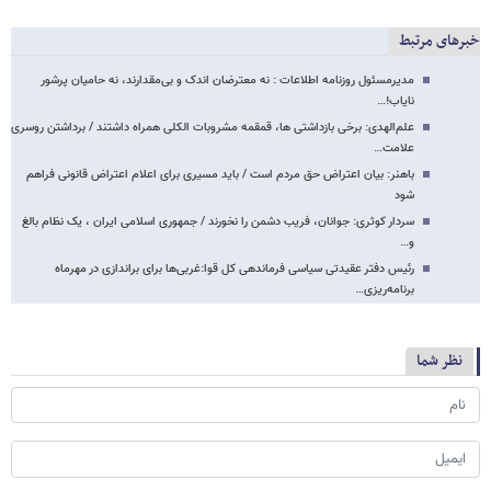
خبرهای مرتبط
مدیرمسئول روزنامه اطلاعات : نه معترضان اندک و بی‌مقدارند، نه حامیان پرشور
نایاب!…
علم‌الهدی: برخی بازداشتی ها، قمقمه‌ مشروبات الکلی همراه داشتند / برداشتن روسری
علامت…
باهنر: بیان اعتراض حق مردم است / باید مسیری برای اعلام اعتراض قانونی فراهم
شود
سردار کوثری: جوانان، فریب دشمن را نخورند / جمهوری اسلامی ایران ، یک نظام بالغ
و…
رئیس دفتر عقیدتی سیاسی فرماندهی کل قوا:غربی‌ها برای براندازی در مهرماه
برنامه‌ریزی…
نظر شما