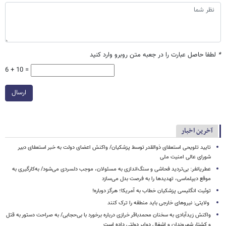
*
لطفا حاصل عبارت را در جعبه متن روبرو وارد کنید
6 + 10 =
ارسال
آخرین اخبار
تایید تلویحی استعفای ذوالقدر توسط پزشکیان/ واکنش اعضای دولت به خبر استعفای دبیر
شورای عالی امنیت ملی
عطریانفر: بی‌تردید فحاشی و سنگ‌اندازی به مسئولان، موجب دلسردی می‌شود/ به‌کارگیری به
موقع دیپلماسی، تهدیدها را به فرصت بدل می‌سازد
توئیت انگلیسی پزشکیان خطاب به آمریکا؛ هرگز دوباره!
ولایتی: نیروهای خارجی باید منطقه را ترک کنند
واکنش زیدآبادی به سخنان محمدباقر خرازی درباره برخورد با بی‌حجابی/ به صراحت دستور به قتل
و کشتار شهروندان و اشغال دوایر دولتی داده است