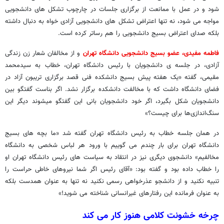
شود و در عمل با ممانعت از برگزاری جلسات در چارچوب تشکل های دانشجویی
مواجه می شود، نه تنها اعتراض تشکل های دانشجویی آزادی خواه به دنبال داشته
بلکه صدای اعتراض بسیج دانشجویی را هم رساتر کرده است.
فاطمه مفیدی، عضو بسیج دانشجویی دانشگاه تهران
و از مخالفان شعار زن زندگی
آزادی، در جلسه ی دانشجویان با رئیس دانشگاه تهران، خطاب به سیدمحمد
مقیمی، گفته «یک هفته پیش بسیج دانشکده فنی قصد برگزاری تریبون آزاد در
فضای دانشگاه داشت که با مخالفت دانشکده برگزار نشد. اگر بناست گفتگو بین
دانشجویان شکل بگیرد، اگر خود دانشجویان بانی این گفتگو میشوند دیگر این
سنگ‌اندازی‌ها برای چیست؟»
در همان جلسه خطاب به رئیس دانشگاه تهران گفته شد «ما بچه های بسیج
دانشگاه تهران برای بار چندم می گوییم با ورود هر لباس شخصی به دانشگاه
مخالفیم» دانشجوی دیگری نیز در انتقاد به سیاست های رئیس دانشگاه تهران او
را خطاب داده بود و گفته بود: «آقای رئیس اگر شما نیروهای خاطی حراست را
تنبیه نکنید و از دانشجو عذرخواهی رسمی نکنید نه تنها به عنوان همدست بلکه
به عنوان فرمانده این رفتارهای غیرانسانی شناخته می شوید!»
چرخه خشونت کلامی هنوز کار می کند