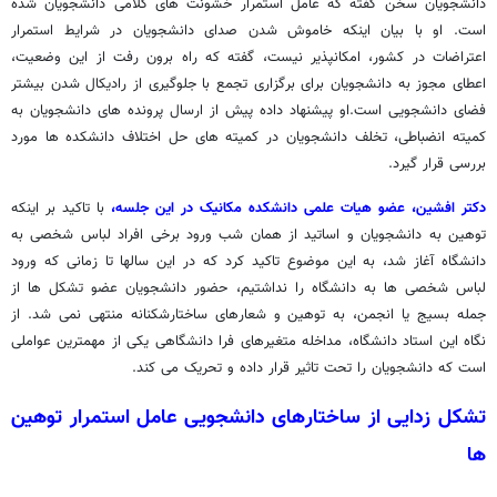
دانشجویان سخن گفته که عامل استمرار خشونت های کلامی دانشجویان شده
است. او با بیان اینکه خاموش شدن صدای دانشجویان در شرایط استمرار
اعتراضات در کشور، امکانپذیر نیست، گفته که راه برون رفت از این وضعیت،
اعطای مجوز به دانشجویان برای برگزاری تجمع با جلوگیری از رادیکال شدن بیشتر
فضای دانشجویی است.او پیشنهاد داده پیش از ارسال پرونده های دانشجویان به
کمیته انضباطی، تخلف دانشجویان در کمیته های حل اختلاف دانشکده ها مورد
بررسی قرار گیرد.
دکتر افشین، عضو هیات علمی دانشکده مکانیک در این جلسه،
با تاکید بر اینکه
توهین به دانشجویان و اساتید از همان شب ورود برخی افراد لباس شخصی به
دانشگاه آغاز شد، به این موضوع تاکید کرد که در این سالها تا زمانی که ورود
لباس شخصی ها به دانشگاه را نداشتیم، حضور دانشجویان عضو تشکل ها از
جمله بسیج یا انجمن، به توهین و شعارهای ساختارشکنانه منتهی نمی شد. از
نگاه این استاد دانشگاه، مداخله متغیرهای فرا دانشگاهی یکی از مهمترین عواملی
است که دانشجویان را تحت تاثیر قرار داده و تحریک می کند.
تشکل زدایی از ساختارهای دانشجویی عامل استمرار توهین
ها