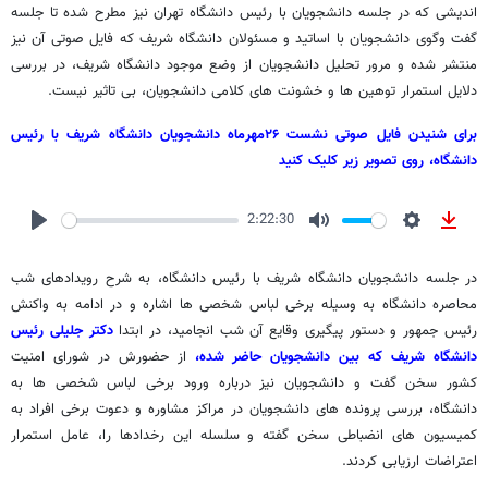
اندیشی که در جلسه دانشجویان با رئیس دانشگاه تهران نیز مطرح شده تا جلسه
گفت وگوی دانشجویان با اساتید و مسئولان دانشگاه شریف که فایل صوتی آن نیز
منتشر شده و مرور تحلیل دانشجویان از وضع موجود دانشگاه شریف، در بررسی
دلایل استمرار توهین ها و خشونت های کلامی دانشجویان، بی تاثیر نیست.
برای شنیدن فایل صوتی نشست ٢۶مهرماه دانشجویان دانشگاه شریف با رئیس
دانشگاه، روی تصویر زیر کلیک کنید
2:22:30
Play
Mute
Settings
Downl
در جلسه دانشجویان دانشگاه شریف با رئیس دانشگاه، به شرح رویدادهای شب
محاصره دانشگاه به وسیله برخی لباس شخصی ها اشاره و در ادامه به واکنش
رئیس جمهور و دستور پیگیری وقایع آن شب انجامید، در ابتدا
دکتر جلیلی رئیس
دانشگاه شریف که بین دانشجویان حاضر شده،
از حضورش در شورای امنیت
کشور سخن گفت و دانشجویان نیز درباره ورود برخی لباس شخصی ها به
دانشگاه، بررسی پرونده های دانشجویان در مراکز مشاوره و دعوت برخی افراد به
کمیسیون های انضباطی سخن گفته و سلسله این رخدادها را، عامل استمرار
اعتراضات ارزیابی کردند.