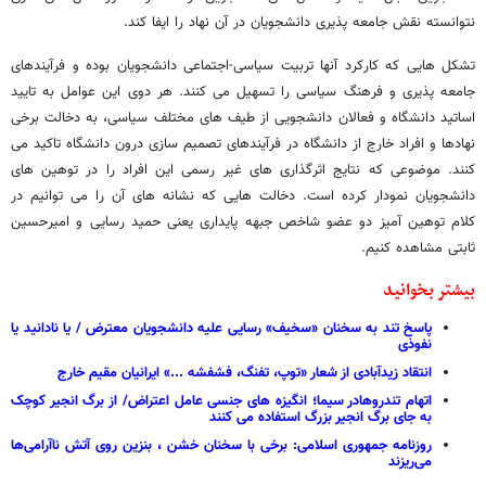
نتوانسته نقش جامعه پذیری دانشجویان در آن نهاد را ایفا کند.
تشکل هایی که کارکرد آنها تربیت سیاسی-اجتماعی دانشجویان بوده و فرآیندهای
جامعه پذیری و فرهنگ سیاسی را تسهیل می کنند. هر دوی این عوامل به تایید
اساتید دانشگاه و فعالان دانشجویی از طیف های مختلف سیاسی، به دخالت برخی
نهادها و افراد خارج از دانشگاه در فرآیندهای تصمیم سازی درون دانشگاه تاکید می
کنند. موضوعی که نتایج اثرگذاری های غیر رسمی این افراد را در توهین های
دانشجویان نمودار کرده است. دخالت هایی که نشانه های آن را می توانیم در
کلام توهین آمیز دو عضو شاخص جبهه پایداری یعنی حمید رسایی و امیرحسین
ثابتی مشاهده کنیم.
بیشتر بخوانید
پاسخ تند به سخنان «سخیف» رسایی علیه دانشجویان معترض / یا نادانید یا
نفوذی
انتقاد زیدآبادی از شعار «توپ، تفنگ، فشفشه ...» ایرانیان مقیم خارج
اتهام تندروهادر سیما؛ انگیزه های جنسی عامل اعتراض/ از برگ انجیر کوچک
به جای برگ انجیر بزرگ استفاده می کنند
روزنامه جمهوری اسلامی: برخی با سخنان‌ خشن ، بنزین روی آتش ناآرامی‌ها
می‌ریزند