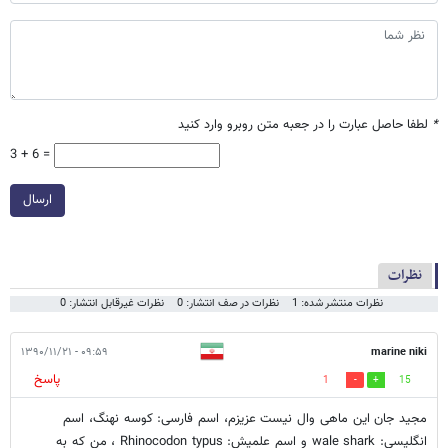
*
لطفا حاصل عبارت را در جعبه متن روبرو وارد کنید
3 + 6 =
ارسال
نظرات
نظرات منتشر شده: 1
نظرات در صف انتشار: 0
نظرات غیرقابل انتشار: 0
۰۹:۵۹ - ۱۳۹۰/۱۱/۲۱
marine niki
پاسخ
1
15
مجید جان این ماهی وال نیست عزیزم، اسم فارسی: کوسه نهنگ، اسم
انگلیسی: wale shark و اسم علمیش: Rhinocodon typus ، من که به