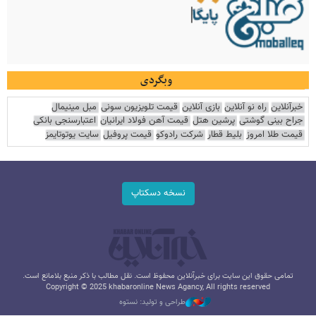
وبگردی
خبرآنلاین
راه نو آنلاین
بازی آنلاین
قیمت تلویزیون سونی
مبل مینیمال
جراح بینی گوشتی
پرشین هتل
قیمت آهن فولاد ایرانیان
اعتبارسنجی بانکی
قیمت طلا امروز
بلیط قطار
شرکت رادوکو
قیمت پروفیل
سایت یوتوتایمز
نسخه دسکتاپ
تمامی حقوق این سایت برای خبرآنلاین محفوظ است. نقل مطالب با ذکر منبع بلامانع است.
Copyright © 2025 khabaronline News Agancy, All rights reserved
طراحی و تولید: نستوه