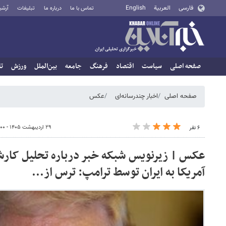
فارسی
العربية
English
تماس با ما
درباره ما
تبلیغات
آرشی
صفحه اصلی
سیاست
اقتصاد
فرهنگ
جامعه
بین‌الملل
ورزش
تا
صفحه اصلی
اخبار چندرسانه‌ای
عکس
۲۹ اردیبهشت ۱۴۰۵ - ۰۰:۰۰
۶ نفر
عکس | زیرنویس شبکه خبر درباره تحلیل کارشن
آمریکا به ایران توسط ترامپ: ترس از...