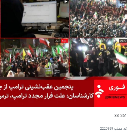
261 33
کد مطلب
2220989