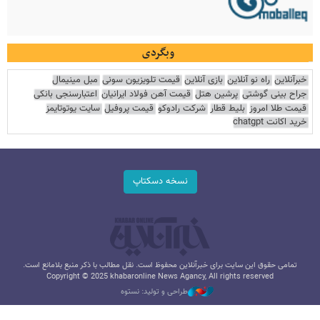
وبگردی
خبرآنلاین
راه نو آنلاین
بازی آنلاین
قیمت تلویزیون سونی
مبل مینیمال
جراح بینی گوشتی
پرشین هتل
قیمت آهن فولاد ایرانیان
اعتبارسنجی بانکی
قیمت طلا امروز
بلیط قطار
شرکت رادوکو
قیمت پروفیل
سایت یوتوتایمز
خرید اکانت chatgpt
نسخه دسکتاپ
تمامی حقوق این سایت برای خبرآنلاین محفوظ است. نقل مطالب با ذکر منبع بلامانع است.
Copyright © 2025 khabaronline News Agancy, All rights reserved
طراحی و تولید: نستوه