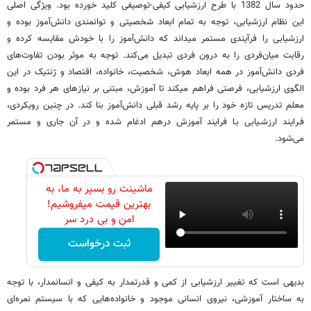
حدود سال 1382 با طرح ارزشیابی کیفی-توصیفی کلید خورده بود. ویژگی اصلی
این نظام ارزشیابی، توجه به تمام ابعاد شخصیتی و توانمندی دانش‌­آموز بوده و
ارزشیابی را فرآیندی مستمر می­داند که دانش‌­آموز را با خودش مقایسه کرده و
رقابت میان‌­فردی را به درون فردی تبدیل می‌­کند. توجه به موثر بودن تفاوت­‌های
فردی دانش‌­آموز در همه ابعاد هوش، شخصیت، خانواده، اقتصاد و ژنتیک در این
الگوی ارزشیابی، فرصتی فراهم می­کند تا آموزش، مبتنی بر نیازهای هر فرد بوده و
معلم تدریس تازه خود را بر پایه رشد قبلی دانش‌­آموز بنا ­کند. در چنین‌ رویکردی،
فـرایند ارزشـیابی‌ بـا فرایند آموزش‌ درهم ادغام شده و در آن جاری و مستمر
می‌شود.
ماشینت رو بسپر به ما، به
بهترین قیمت میفروشیم!
امن و بی درد سر
ثبت درخواست
بدیهی است که تغییر ارزشیابی از کمی و قدرت­مدار به کیفی و انسان­مدار، با توجه
به ساختار آموزشی، نیروی انسانی موجود و خانواده‌­هایی که با سیستم نمره‌­ای