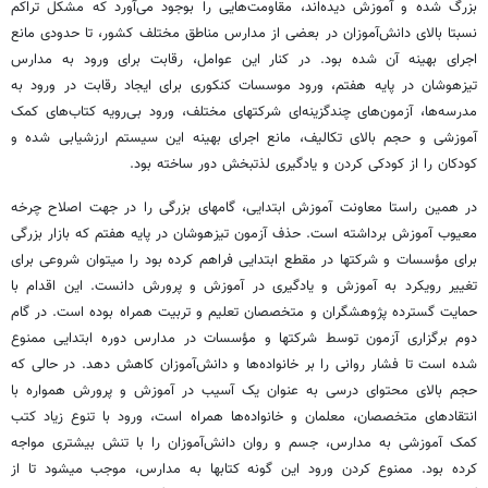
بزرگ شده و آموزش دیده‌­اند، مقاومت‌هایی را بوجود می­‌آورد که مشکل تراکم
نسبتا بالای دانش‌­آموزان در بعضی از مدارس مناطق مختلف کشور، تا حدودی مانع
اجرای بهینه آن شده بود. در کنار این عوامل، رقابت برای ورود به مدارس
تیزهوشان در پایه هفتم، ورود موسسات کنکوری برای ایجاد رقابت در ورود به
مدرسه‌­ها، آزمون­‌های چندگزینه‌­ای شرکت­های مختلف، ورود بی‌رویه کتاب­‌های کمک
آموزشی و حجم بالای تکالیف، مانع اجرای بهینه این سیستم ارزشیابی شده و
کودکان را از کودکی کردن و یادگیری لذتبخش دور ساخته بود.
در همین راستا معاونت آموزش ابتدایی، گام­های بزرگی را در جهت اصلاح چرخه
معیوب آموزش برداشته است. حذف آزمون تیزهوشان در پایه هفتم که بازار بزرگی
برای مؤسسات و شرکت­ها در مقطع ابتدایی فراهم کرده بود را می­توان شروعی برای
تغییر رویکرد به آموزش و یادگیری در آموزش و پرورش دانست. این اقدام با
حمایت گسترده پژوهشگران و متخصصان تعلیم و تربیت همراه بوده است. در گام
دوم برگزاری آزمون توسط شرکت­ها و مؤسسات در مدارس دوره ابتدایی ممنوع
شده است تا فشار روانی را بر خانواده‌­ها و دانش‌آموزان کاهش دهد. در حالی که
حجم بالای محتوای درسی به عنوان یک آسیب در آموزش و پرورش همواره با
انتقادهای متخصصان، معلمان و خانواده‌­ها همراه است، ورود با تنوع زیاد کتب
کمک آموزشی به مدارس، جسم و روان دانش‌­آموزان را با تنش بیشتری مواجه
کرده بود. ممنوع کردن ورود این گونه کتاب­ها به مدارس، موجب می­شود تا از