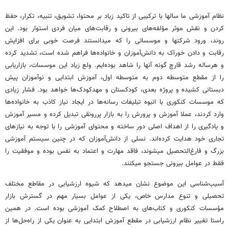
نظام آموزشی ما سال­ها با ترکیبی از تاکید زیاد بر محتوا، تشویق، تنبیه، تکرار، حفظ
کردن و نقش موثر مؤلفه‌­های بیرونی و رقابت‌­های میان فردی استوار بود. این
روند، ورود شرکتها و موسساتی را که می­دانستند فرصت خوبی برای افزایش
رقابت و دادن خوراک به دانش‌­آموزان و خانواده‌­ها فراهم شده است، تشدید کرده
و هرساله رشد قارچ گونه آنها را شاهد بوده‌­ایم. ولع زیاد این موسسات، بازاریابی
را از مقطع متوسطه دوم به متوسطه اول، آموزش ابتدایی و نوآموزان پیش
دبستانی کشیده و پروژه بعدی، کودکستان و مهدکودک‌­ها خواهد بود. فشار زیادی
که موسسات کنکوری با انبوه تبلیغات رسانه‌­ها در ایجاد نیاز کاذب به خانواده‌­ها
وارد کردند، عملا آموزش و پرورش را به بازار پررونقی تبدیل کرده و مسیر آموزش
و یادگیری را از اهداف اصلی دور ساخته و محتوای آموزشی را با توجه به نیازهای
تجاری خود هدایت کرده‌­اند. نسلی از دانش‌­آموزان که در چنین سیستم آموزشی
بزرگ و فارغ‌التحصیل می­شوند، فاقد مهارت و اعتماد به نفس بوده و موفقیت را
فقط در عوامل بیرونی جستجو می­کنند.
آسیب‌­شناسی این موضوع نشان می­دهد که شیوه ارزشیابی در مقاطع مختلف
تحصیلی و تنوع مدارس خاص، یکی از عوامل بسیار مهم در گسترش بازار
مؤسسات کنکوری و کتاب‌های به اصطلاح کمک آموزشی بوده است. در همین
راستا تغییر نظام ارزشیابی در مقطع آموزش ابتدایی به عنوان یکی از راه­‌حل­‌ها از