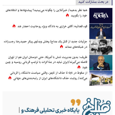
در بحث مشارکت کنید
شما نظر بدهید/ خبرآنلاین را چگونه می‌بینید؟ پیشنهادها و انتقادهای
خود را بگویید
قوه قضائیه: آقای خرازی به دادگاه ویژه روحانیت احضار شد
جزئیات جدید از قتل یک مداح/ پخش ویدئوی پیکر حمیدرضا رجب‌زاده
در شبکه‌های معاند
ظریف: بدون مدیریت تنش با آمریکا، حتی دوستان ایران هم از تهران
فاصله می‌گیرند/ایران نباید در مذاکرات با ترامپ قربانی روسیه و چین
شود
از سقوط در QS تا حذف از تایمز، وقتی سیاست دانشگاه را قربانی
می‌کند/ روایت حذف دانشگاه‌های ایران از رتبه‌بندی‌های جهانی