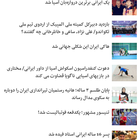
یک ایرانی برترین دروازه‌بان آسیا شد
بازدید دبیرکل کمیته ملی المپیک از اردوی تیم ملی
تکواندو/ علی نژاد، ساعی و خانلرخانی چه گفتند؟
هاکی ایران این شکلی جهانی شد
دعوت کنفدراسیون اسکواش آسیا از داور ایرانی/ مختاری
در بازیهای آسیایی ناگویا قضاوت می کند
پایان طلسم ۳ ساله؛ هانیه رستمیان تیراندازی ایران را دوباره
به سکوی مدال رساند
تنیسور مشهور؛ یکدفعه فوتبالیست شد!
پسر 16 ساله ایرانی استاد فیده شد