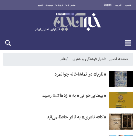
فارسی
العربية
English
تماس با ما
درباره ما
تبلیغات
آرشیو
جمعه ۱۶ مرداد ۱۴۰۵
صفحه اصلی
اخبار فرهنگی و هنری
تئاتر
«ناریا» در تماشاخانه جوانمرد
«بیضایی‌خوانی» به «اژدهاک» رسید
«کافه نادری» به تالار حافظ می‌آید