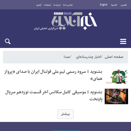
فارسی
العربية
English
تماس با ما
درباره ما
تبلیغات
آرشیو
یکشنبه ۱۸ مرداد ۱۴۰۵
صفحه اصلی
اخبار چندرسانه‌ای
صدا
بشنوید | سرود رسمی تیم ملی فوتبال ایران با صدای «پرواز
همای»
بشنوید | موسیقی کامل سکانس آخر قسمت نوزدهم سریال
پایتخت
بیشتر