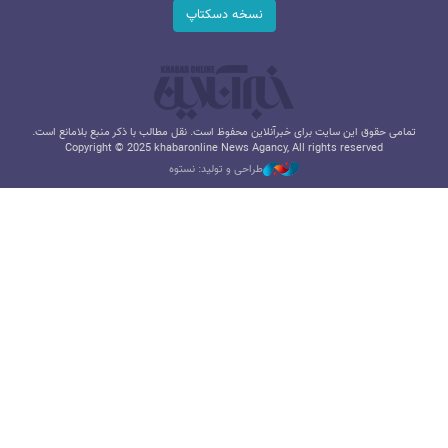
نسخه دسکتاپ
تمامی حقوق این سایت برای خبرآنلاین محفوظ است. نقل مطالب با ذکر منبع بلامانع است.
Copyright © 2025 khabaronline News Agancy, All rights reserved
طراحی و تولید: نستوه