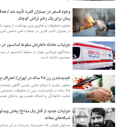
زمان برای یک زخم ترکش کوچک
معاون تحقیقات و فناوری وزیر بهداشت از وجود ش
در بمباران لامرد فارس در حملات اخیر دشمن آمریک
جزئیات حادثه دلخراش سقوط آسانسور در می
مصدوم داشته است.
ناپدیدشدن زن ۴۵ ساله در تهران/ اعتراف پدر خانواده به قتل همسر و دخترش
معاون مبارزه با جرائم جنایی پلیس آگاهی پایتخ
۴۵ ساله در قیامدشت، پس از تحقیقات تخصصی 
جنایت خانوادگی و اعتراف همسر وی به قتل همس
جزئیات جدید از قتل یک مداح/ پخش ویدئوی
شبکه‌های معاند
مسئول هیئتی که حمیدرضا رجب‌زاده در آن مداحی