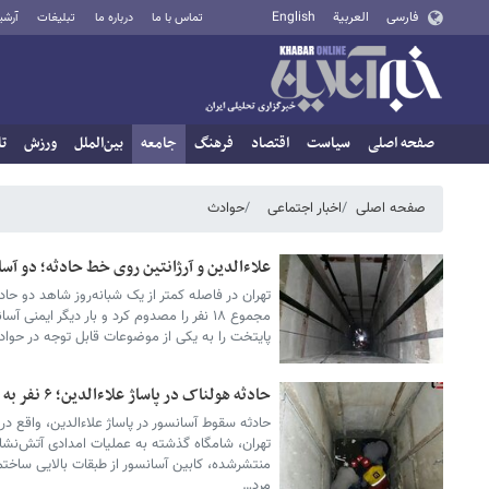
فارسی
العربية
English
تماس با ما
درباره ما
تبلیغات
آرشی
صفحه اصلی
سیاست
اقتصاد
فرهنگ
جامعه
بین‌الملل
ورزش
تا
صفحه اصلی
اخبار اجتماعی
حوادث
علاءالدین و آرژانتین روی خط حادثه؛ دو آ
تهران در فاصله کمتر از یک شبانه‌روز شاهد دو حا
مجموع ۱۸ نفر را مصدوم کرد و بار دیگر ایمن
پایتخت را به یکی از موضوعات قابل توجه در حوا
حادثه هولناک در پاساژ علاءالدین؛ ۶ نفر به بیمارستان منتقل شدند
حادثه سقوط آسانسور در پاساژ علاءالدین، واقع در
تهران، شامگاه گذشته به عملیات امدادی آتش‌نشا
مرد…