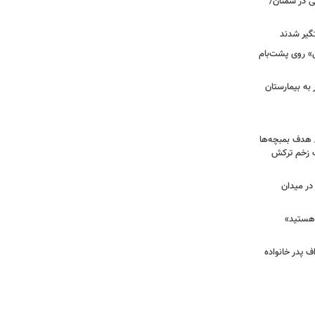
نی در سمنان/
گیر شدند
عزرائیل» روی پشت‌بام
اک در پاساژ علاءالدین؛ ۶ نفر به بیمارستان
/ هدف بمبچه‌ها
ان برای یک زخم ترکش
در میدان
هستید»
/ اعتراف پدر خانواده