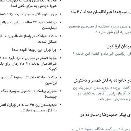
ماجرای زنده‌گیری و اسارت یوزپلنگ ایرا
هیوا خودش به مرکز تکثیر آمد!
وجود فسفر در بمباران لامرد تأیید شد / هدف بمبچه‌ها غیرنظامیان بودند / ۴ ماه
چهار متهم قتل حمیدرضا رجب‌زاده دست
بازداشت مرد ۲۲ ساله با لباس «
واهدی درباره استفاده از بمب‌های فسفری
بیمارستان
ایی به این شهر خبر داد.
حادثه هولن
منتقل شدند
دان آرژانتین
چرا تهران این روزها آلوده شد؟
سخنگوی اورژانس تهران از سقوط آسانسور در میدان آرژانتین خبر داد و گفت: این حادثه ۹
وجود فسفر در بمباران لامرد تأیید شد 
غیرنظامیان بودند / ۴ ماه زم
کوچک
جزئیات حادثه دلخراش سقوط آسانسور 
آرژانتین
ت گفت: پرونده ناپدیدشدن مرموز یک زن
ماجرای پیامک « مشمول سهمیه جنگ 
کارآگاهان پلیس آگاهی به کشف دو
چیست؟
ر و دخترش منجر شد.
ناپدیدشدن زن ۴۵ ساله در تهران
به قتل همسر و دخترش
 پیکر حمیدرضا رجب‌زاده در
 می‌کرد، می‌گوید هنگام مفقود شدن او