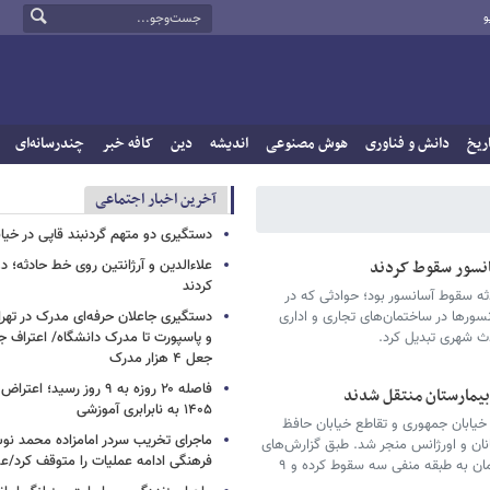
و
ریخ
دانش و فناوری
هوش مصنوعی
اندیشه
دین
کافه خبر
چندرسانه‌ای
آخرین اخبار اجتماعی
دستگیری دو متهم گردنبند قاپی در خیا
سانسور سقوط کردند
علاءالدین و آرژانتین روی خط حادثه؛ 
کردند
دثه سقوط آسانسور بود؛ حوادثی که در
ی آسانسورها در ساختمان‌های تجاری و اداری
دستگیری جاعلان حرفه‌ای مدرک در تهران
دث شهری تبدیل کرد.
و پاسپورت تا مدرک دانشگاه/ اعتراف ج
جعل ۴ هزار مدرک
فاصله ۲۰ روزه به ۹ روز رسید؛
۱۴۰۵ به نابرابری آموزشی
 خیابان جمهوری و تقاطع خیابان حافظ
ماجرای تخریب سردر امامزاده محمد نوش 
نان و اورژانس منجر شد. طبق گزارش‌های
فرهنگی ادامه عملیات را متوقف کرد/
منتشرشده، کابین آسانسور از طبقات بالایی ساختمان به طبقه منفی سه سقوط کرده و ۹