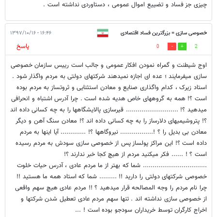
چیزی جز فساد و تضییع اموال عمومی ، دستاوردی نداشته است .
خصوصی سازی = بزرگترین فساد اقتصادی
۱۶:۴۶ - ۱۳۹۷/۱۰/۱۶
پاسخ
0
2
کشور
اوج شیطنت و گمراه نمودن افکار عمومی و جالب است رییس سازمان خصوصی
سازی میفرمایند ؛ عده ای اجازه نمیدهند شرکتهای دولتی به مردم واگذار شود .
استاد زیرک ، کدام واگذاری صنایع و معادن استثنایی و ثروتساز به مردم بوده
است ؟! همه به گروههای خاص هدیه شده است . چرا آدرس اشتباه و انحرافی
میدهید ؟! ........................... قیرسازی پالایشگاهها را به چه کسانی داده اند
؟! پتروشیمیهای دلارساز را به چه کسانی داده اند ؟! معادن سنگ آهن و دیگر
معادن بی بدیل را ؟ !................. نیروگاهها ؟! ............. آیا اینها به مردم
داده است ؟! این مراکز پولساز پس از خصوصی سازی سودش به مردم رسیده
است ؟ ! ...... فکر میکنید مردم از هیچ کجا خبر ندارند ؟!
................................. شما که بهتر از ما مردم عادی ، آدرس حیات خلوت
خصوصی شرکتهای دولتی را دارید !! ......... شما که استاد همه ما هستید !!
چرا نام مردم را وجه المصالحه قرار میدهید ؟ !! مردم عادی هیچ سهم واقعی
از خصوصی سازی نداشته اند . تنها سهم مردم عادی تعطیل شدن شرکتها و
اخراج کارگران توسط خریداران سودجو بوده است ! ...