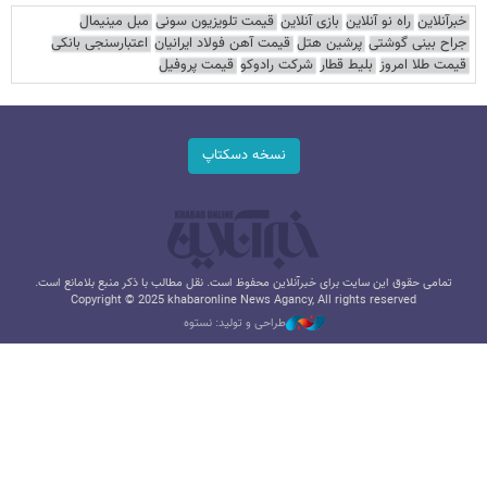
خبرآنلاین
راه نو آنلاین
بازی آنلاین
قیمت تلویزیون سونی
مبل مینیمال
جراح بینی گوشتی
پرشین هتل
قیمت آهن فولاد ایرانیان
اعتبارسنجی بانکی
قیمت طلا امروز
بلیط قطار
شرکت رادوکو
قیمت پروفیل
نسخه دسکتاپ
تمامی حقوق این سایت برای خبرآنلاین محفوظ است. نقل مطالب با ذکر منبع بلامانع است.
Copyright © 2025 khabaronline News Agancy, All rights reserved
طراحی و تولید: نستوه