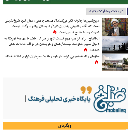
در بحث مشارکت کنید
شیخ‌نشین‌ها چگونه فکر می‌کنند؟/ مسجدجامعی: عمان تنها شیخ‌نشینی
است که نگاه متفاوتی به ایران دارد/ عربستان برادر بزرگ‌تر نیست؛
قدرت مسلط خلیج فارس است
ابوالفتح: برای ترامپ مهم نیست تاج بر سر کار باشد یا عمامه/ آمریکا به
دنبال تغییر حکومت نیست/ عمان و عربستان در توقف حملات نقش
داشتند
سازمان وظیفه عمومی فراجا درباره معافیت سربازان فراری اطلاعیه داد
وبگردی