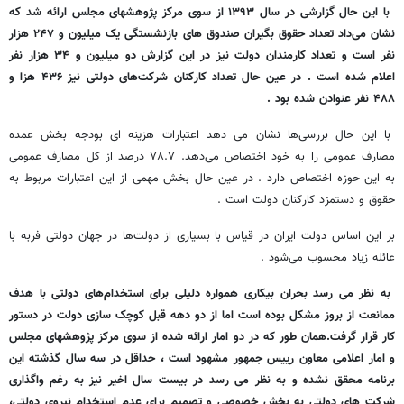
با این حال گزارشی در سال ۱۳۹۳ از سوی مرکز پژوهشهای مجلس ارائه شد که
نشان می‌داد تعداد حقوق بگیران صندوق های بازنشستگی یک میلیون و ۲۴۷ هزار
نفر است و تعداد کارمندان دولت نیز در این گزارش دو میلیون و ۳۴ هزار نفر
اعلام شده است . در عین حال تعداد کارکنان شرکت‌های دولتی نیز ۴۳۶ هزا و
۴۸۸ نفر عنوادن شده بود .
با این حال بررسی‌ها نشان می دهد اعتبارات هزینه ای بودجه بخش عمده
مصارف عمومی را به خود اختصاص می‌دهد. ۷۸.۷ درصد از کل مصارف عمومی
به این حوزه اختصاص دارد . در عین حال بخش مهمی از این اعتبارات مربوط به
حقوق و دستمزد کارکنان دولت است .
بر این اساس دولت ایران در قیاس با بسیاری از دولت‌ها در جهان دولتی فربه با
عائله زیاد محسوب می‌شود .
به نظر می رسد بحران بیکاری همواره دلیلی برای استخدام‌های دولتی با هدف
ممانعت از بروز مشکل بوده است اما از دو دهه قبل کوچک سازی دولت در دستور
کار قرار گرفت.همان طور که در دو امار ارائه شده از سوی مرکز پژوهشهای مجلس
و امار اعلامی معاون رییس جمهور مشهود است ، حداقل در سه سال گذشته این
برنامه محقق نشده و به نظر می رسد در بیست سال اخیر نیز به رغم واگذاری
شرکت های دولتی به بخش خصوصی و تصمیم برای عدم استخدام نیروی دولتی،