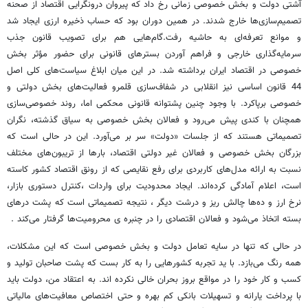
آشتی دولت و بخش خصوصی زمانی رخ داد که پیروان درونگرایی اقتصاد از صحنه
تصمیم‌سازی‌ها خارج شدند. در همین دوران بود که حساب ذخیره ارزی ایجاد شد
و موانع تعرفه‌ای به حاشیه رفت.گام‌هایی هم برای تصویب قانون جذب
سرمایه‌گذاری خارجی و فراهم آوردن بسترهای قانونی برای حضور مؤثر بخش
خصوصی در اقتصاد ایران برداشته شد. در این میان ابلاغ سیاست‌های کلی اصل
44 قانون اساسی نیز انقلابی در شفاف‌سازی قلمرو فعالیت‌های بخش دولتی و
خصوصی برپاکرد. با وجود چنین پشتوانه قانونی محکمی اما، روند خصوصی‌سازی
همچنان با کندی پیش می‌رود و فعالان بخش خصوصی به سیاق گذشته، نگران
تصمیماتی هستند که از جلسات «دولت» سر بر می‌آورد. این در حالی است که
بزرگان بخش خصوصی و فعالان غیر دولتی اقتصاد، بارها از تریبون‌های مختلف
نسبت به ارائه مدل‌های کاربردی برای رفع نقایصی که از رونق اقتصاد کشور کاسته
است، اعلام آمادگی کرده‌اند. ایجاد محدودیت برای واردات ،کنترل دستوری بازار،
نرخ ارز و ده‌ها چالش ریز و درشت دیگر ، نتیجه تصمیماتی است که پشت در‌های
بسته اتخاذ می‌شود و فعالان اقتصادی را در چنبره ی محرومیت‌ها گرفتار می‌کند .
در حالی که تنها در سایه تعامل دولت و بخش خصوصی است که این مشکلات،
همه رنگ می‌بازد. با ید تجربه کشور‌هایی را به کار بست که پشت صاحبان تولید و
کسب و کار خود را در مواقع بروز بحران خالی نکرده اند. به اعتقاد من، دولت باید
با پرداخت یارانه و تسهیلات بانکی کم بهره و حتی اختصاص معافیت‌های مالیاتی