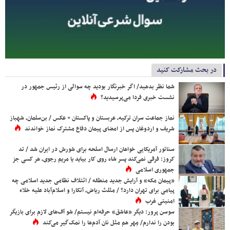
در بحث مشارکت کنید
شما نظر بدهید/ اگر خبرنگار بودید چه سوالی از رئیس جمهور در
نشست خبری فردا می‌پرسیدید؟
نماز جماعت سران ترکیه، عربستان و پاکستان + عکس / بن‌سلمان، شهباز
شریف و اردوغان پس از امضای پیمان دفاع مشترک نماز خواندند
سناتور آمریکایی خواهان ارسال اسلحه برای شورش در ایران شد / تد
کروز: فرقی نمی‌کند پسر شاه روی کار بیاید یا مریم رجوی، هر کسی جز
جمهوری اسلامی
«پیمان مکه» و آرایش جدید منطقه / ائتلاف نظامی جدید اسلامی چه
پیامی برای تهران دارد؟ / مثلث ریاض، آنکارا و اسلام‌آباد علیه خلاء
امنیتی غرب
سوسن پرور: دیگر «عاشق» حرفه‌ام نیستم/ شو آف‌های لازم برای بازیگر
بودن را ندارم/ مِهر هم مثل نان آدم‌ها را نمک‌گیر می‌کند