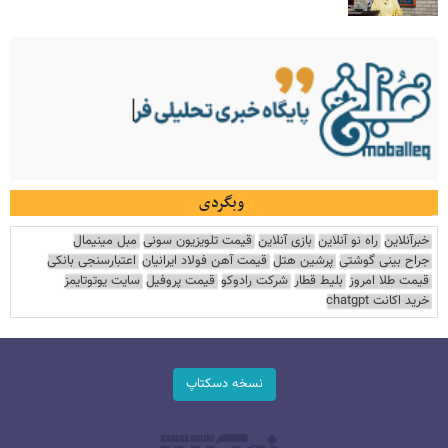
وبگردی
خبرآنلاین
راه نو آنلاین
بازی آنلاین
قیمت تلویزیون سونی
مبل مینیمال
جراح بینی گوشتی
پرشین هتل
قیمت آهن فولاد ایرانیان
اعتبارسنجی بانکی
قیمت طلا امروز
بلیط قطار
شرکت رادوکو
قیمت پروفیل
سایت یوتوتایمز
خرید اکانت chatgpt
نسخه دسکتاپ