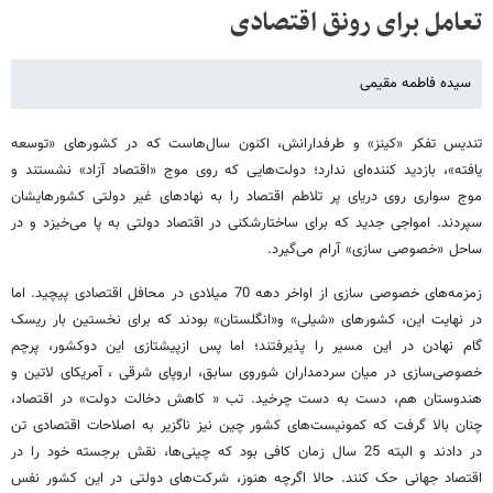
تعامل برای رونق اقتصادی
سیده فاطمه مقیمی
تندیس تفکر «کینز» و طرفدارانش، اکنون سال‌هاست که در کشور‌های «توسعه
یافته»، بازدید کننده‌ای ندارد؛ دولت‌هایی که روی موج «اقتصاد آزاد» نشستند و
موج سواری روی دریای پر تلاطم اقتصاد را به نهادهای غیر دولتی کشور‌هایشان
سپردند. امواجی جدید که برای ساختارشکنی در اقتصاد دولتی به پا می‌خیزد و در
ساحل «خصوصی سازی» آرام می‌گیرد.
زمزمه‌های خصوصی سازی از اواخر دهه 70 میلادی در محافل اقتصادی پیچید. اما
در نهایت این، کشور‌های «شیلی» و«انگلستان» بودند که برای نخستین بار ریسک
گام نهادن در این مسیر را پذیرفتند؛ اما پس ازپیشتازی این دوکشور، پرچم
خصوصی‌سازی در میان سردمداران شوروی سابق، اروپای شرقی ، آمریکای لاتین و
هندوستان هم، دست به دست چرخید. تب « کاهش دخالت دولت» در اقتصاد،
چنان بالا گرفت که کمونیست‌های کشور چین نیز ناگزیر به اصلاحات اقتصادی تن
در دادند و البته 25 سال زمان کافی بود که چینی‌ها، نقش برجسته خود را در
اقتصاد جهانی حک کنند. حالا اگرچه هنوز، شرکت‌های دولتی در این کشور نفس