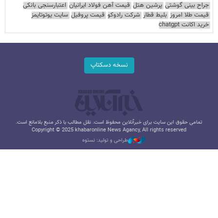
جراح بینی گوشتی
پرشین هتل
قیمت آهن فولاد ایرانیان
اعتبارسنجی بانکی
قیمت طلا امروز
بلیط قطار
شرکت رادوکو
قیمت پروفیل
سایت یوتوتایمز
خرید اکانت chatgpt
نسخه دسکتاپ
تمامی حقوق این سایت برای خبرآنلاین محفوظ است. نقل مطالب با ذکر منبع بلامانع است.
Copyright © 2025 khabaronline News Agancy, All rights reserved
طراحی و تولید: نستوه