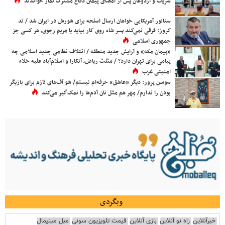
شریف و اردوغان پس از امضای پیمان دفاع مشترک نماز خواندند
سناتور آمریکایی خواهان ارسال اسلحه برای شورش در ایران شد / تد
کروز: فرقی نمی‌کند پسر شاه روی کار بیاید یا مریم رجوی، هر کسی جز
جمهوری اسلامی
«پیمان مکه» و آرایش جدید منطقه / ائتلاف نظامی جدید اسلامی چه
پیامی برای تهران دارد؟ / مثلث ریاض، آنکارا و اسلام‌آباد علیه خلاء
امنیتی غرب
سوسن پرور: دیگر «عاشق» حرفه‌ام نیستم/ شو آف‌های لازم برای بازیگر
بودن را ندارم/ مِهر هم مثل نان آدم‌ها را نمک‌گیر می‌کند
وبگردی
خبرآنلاین
راه نو آنلاین
بازی آنلاین
قیمت تلویزیون سونی
مبل مینیمال