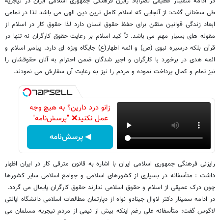
در ادامه سمینار عظیمی نصرآباد رایزن فرهنگی جمهوری اسلامی ایران در نیجریه
طی سخنانی گفت: از آنجایی که اسلام کامل ترین دین الهی می باشد لذا در تمامی
ابعاد زندگی قوانین متقن برای حفظ حقوق انسان دارد لذا حقوق کار در اسلام از
مقوله های بسیار مهم می باشد. تأ کید اسلام بر رعایت حقوق کارگران نه تنها در
قرآن بلکه درسیره نبوی (ص) و ائمه اطهار(ع) جایگاه ویژه ای دارد. پیامبر اسلام و
ائمه هدی در برخورد با کارگران و اجیر شدگان ضمن احترام به آنان حقوقشان را
نیز تمام و کمال پرداخت نموده و مردم را نیز به رعایت آن سفارش می نمودند.
زانو درد دارین؟ به هیچ وجه
عمل نکنید❌ "پرسش‌نامه"
◀ پرسش‌نامه
رایزنی فرهنگی جمهوری اسلامی ایران با اشاره به قانون مترقی کار در ایران اظهار
داشت : متأسفانه در بسیاری از کشورهای اسلامی و جوامع اسلامی سایر کشورها
چون درک عمیقی از اسلام و حقوق اسلامی ندارند حقوق کارگران پایمال می گردد.
در ادامه سمینار دکتر لاوال جینادو نواه از دپارتمان مطالعات اسلامی دانشگاه ایالتی
لاگوس گفت: متأسفانه علی رغم اینکه بیش از نیمی از مردم نیجریه مسلمان می