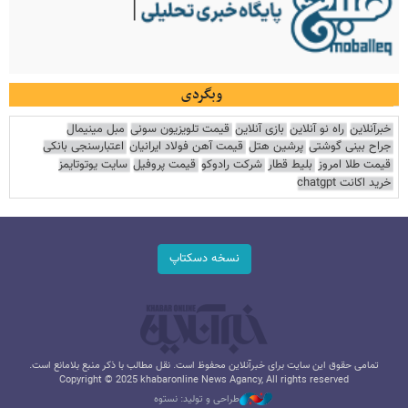
وبگردی
خبرآنلاین
راه نو آنلاین
بازی آنلاین
قیمت تلویزیون سونی
مبل مینیمال
جراح بینی گوشتی
پرشین هتل
قیمت آهن فولاد ایرانیان
اعتبارسنجی بانکی
قیمت طلا امروز
بلیط قطار
شرکت رادوکو
قیمت پروفیل
سایت یوتوتایمز
خرید اکانت chatgpt
نسخه دسکتاپ
تمامی حقوق این سایت برای خبرآنلاین محفوظ است. نقل مطالب با ذکر منبع بلامانع است.
Copyright © 2025 khabaronline News Agancy, All rights reserved
طراحی و تولید: نستوه