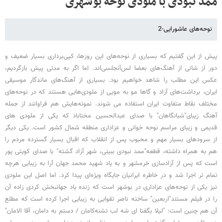
ممد نبودی با ملودی نوحه بوشهری
نوحه‌های عاشورایی-2
پیش از این گفتیم که بسیاری از نوحه‌های این روزها، کپی‌برداری بسیار ضعیف و
دور از شانی از آهنگ‌های بعضا لس‌آنجلسی‌اند. اما اگر به مدتی پیش بازگردیم،
عکس این مطلب را شاهد خواهیم بود. بسیاری از آهنگ‌های ماندگار موسیقی
ایران، برداشت‌های آزاد و گاها مو به مویی از ملودی‌هایی هستند که در نوحه‌های
مختلف نقاط متفاوت ایران استفاده می شوند. نمونه‌هایش هم فراوانند از جمله
آهنگ زیبای"شبانگاهان" با صدای عبدالحسین مختاباد که یکی از ملودی های
قدیمی و زیبای مراسم نوحه خوانی و عزاداری منطقه شمال کشور است. یکی دیگر
از سرودهای بسیار مهم و محبوب پس از انقلاب که اقبال بسیار گسترده مردم را
هم به همراه داشته، قطعه"ممد نبودی ببینی، شهر آزاد گشته" با صدای کویتی پور
است که پس از آزادسازی خرمشهر و به یاد شهید محمد جهان آرا به زیبایی هرچه
تمام تر اجرا شد و در خاطره ایرانیان جایگاه ویژه‌ای پیدا کرد. اما اصل این ملودی
نیز یکی از نوحه‌های عزاداری در بوشهر است که زنده یاد جهانبخش کردی زاده آن
را در فیلم مستند"اربعین" ساخته ناصر تقوایی به زیبایی اجرا کرده است که مطلع
آن هم چنین است: "لیلا بگفتا ای شه لب تشنه‌کامان / دستم به دامان، آقا الامان"