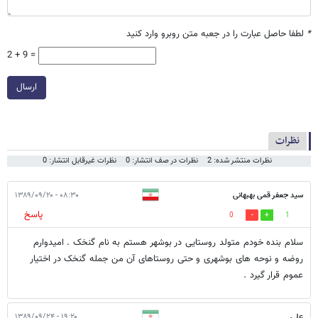
*
لطفا حاصل عبارت را در جعبه متن روبرو وارد کنید
2 + 9 =
ارسال
نظرات
نظرات منتشر شده: 2
نظرات در صف انتشار: 0
نظرات غیرقابل انتشار: 0
سید جعفر قمی بهبهانی
۰۸:۳۰ - ۱۳۸۹/۰۹/۲۰
پاسخ
0
1
سلام بنده خودم متولد روستایی در بوشهر هستم به نام گنخک . امیدوارم
روضه و نوحه های بوشهری و حتی روستاهای آن من جمله گنخک در اختیار
عموم قرار گیرد .
علی
۱۹:۲۰ - ۱۳۸۹/۰۹/۲۴