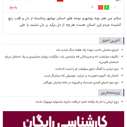
پاسخ
0
1
سلام من هم بچه بوشهرم نوحه های استان بوشهر برخاسته از دل و قلب رنج
کشیده مردم این استان هست هر چه از دل برآید بر دل نشیند یا علی
آخرین اخبار
اجرای نمایش «اسب نورد» یک هفته دیگر تمدید شد
تکلیف «پایتخت ۸» و «زیرخاکی ۵» مشخص شد؛ بازگشت پژمان جمشیدی و یک احتمال درباره
«سلمان فارسی»
تیم ترامپ با آهنگ تیلور سوئیفت او را دست انداخت
انتشار یک آلبوم «عجیب» در ایران؛ موسیقی که درمان‌گر است
دور دوم اجرای کمدی «سندباد و فیروز» در خانه نمایش مهرگان
پربیننده‌ترین
زوج ایرانی با «از یاد رفته» نامزد دریافت جایزه جشنواره نیویورک شدند