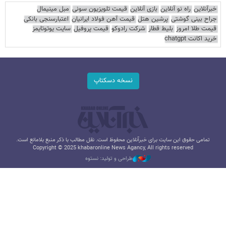
خبرآنلاین
راه نو آنلاین
بازی آنلاین
قیمت تلویزیون سونی
مبل مینیمال
جراح بینی گوشتی
پرشین هتل
قیمت آهن فولاد ایرانیان
اعتبارسنجی بانکی
قیمت طلا امروز
بلیط قطار
شرکت رادوکو
قیمت پروفیل
سایت یوتوتایمز
خرید اکانت chatgpt
نسخه دسکتاپ
تمامی حقوق این سایت برای خبرآنلاین محفوظ است. نقل مطالب با ذکر منبع بلامانع است.
Copyright © 2025 khabaronline News Agancy, All rights reserved
طراحی و تولید: نستوه