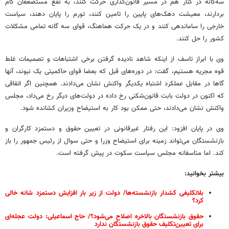
سه‌گانه در کنار هم در مسیر قانون‌گذاری حرکت کنند، به نفع مستضعفان گام
بردارند، معیشت دهک‌های پایین را تامین کنند، تورم را پایان دهند، سیاست
خارجی را ساماندهی کنند و در یک حرکت هماهنگ، قوای سه گانه تمامی مشکلات
کشور را حل کنند.
وی با ابراز تاسف از اینکه شاهد نادیده گرفتن برخی اشتباهات و تصمیمات غلط
قوه مجریه هستیم، گفت: در دوره‌های قبل که بعضا قوای حاکمیتی یک نبوند، آنها
گاها در مقابل عملکرد اشتباه یکدیگر واکنش نشان می‌دادند. همچنین اگر اتفاقی
که اکنون در دولت بابت قانون‌شکنی رخ داده در دولت‌های دیگر رخ می‌داد، مجلس
واکنش نشان می‌دادند، حتی ممکن بود کار به استیضاح وزیران کشانده شود.
وی در پایان افزود: این رفتار غیرقانونی در تعیین حقوق و دستمزد کارگران و
بازنشستگان می‌تواند زمینه برای استیضاح وزرا و حتی سوال از رئیس جمهور را باز
کند. اما متاسفانه مجلس سیاست سکوت در پیش گرفته است.
بیشتر بخوانید:
بلاتکلیفی کشدار بازنشسته‌ها/ دولت از زیر بار افزایش دستمزد شانه خالی
کرد؟
حقوق بازنشستگان بالاخره اصلاح می‌شود؟/ حاج اسماعیلی: دولت عجله‌ای
برای تعیین‌تکلیف حقوق بازنشستگان ندارد