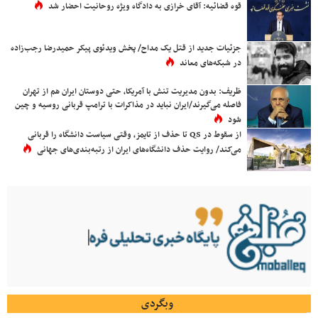
قوه قضائیه: آقای خرازی به دادگاه ویژه روحانیت احضار شد
جزئیات جدید از قتل یک مداح/ پخش ویدئوی پیکر حمیدرضا رجب‌زاده
در شبکه‌های معاند
ظریف: بدون مدیریت تنش با آمریکا، حتی دوستان ایران هم از تهران
فاصله می‌گیرند/ایران نباید در مذاکرات با ترامپ قربانی روسیه و چین
شود
از سقوط در QS تا حذف از تایمز، وقتی سیاست دانشگاه را قربانی
می‌کند/ روایت حذف دانشگاه‌های ایران از رتبه‌بندی‌های جهانی
وبگردی