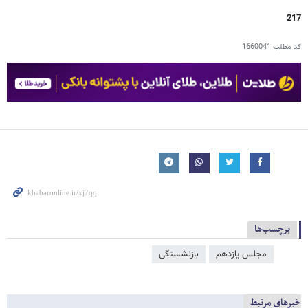
217
کد مطلب
1660041
برچسب‌ها
مجلس یازدهم
بازنشستگی
خبرهای مرتبط