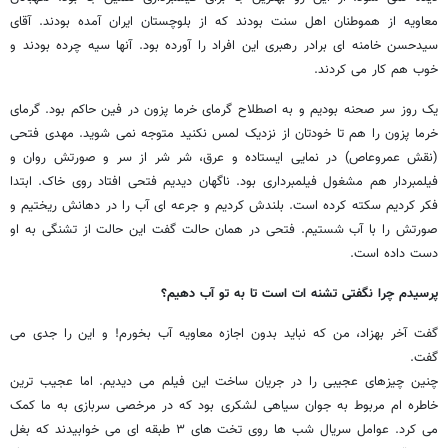
معاویه از هموطنان اهل سنت بودند که از بلوچستان ایران آمده بودند. آقای
سیدحسن خامنه ای برادر رهبری این افراد را آورده بود. آنها سیه چرده بودند و
خوب هم کار می کردند.
یک روز سر صحنه بودیم و به اصطلاح گرمای خرما پزون در فین حاکم بود. گرمای
خرما پزون را هم تا خودتان از نزدیک لمس نکنید متوجه نمی شوید. مهدی فتحی
(نقش عمروعاص) در نمایی ایستاده و عرق، شر شر از سر و صورتش روان و
فیلمبردار هم مشغول فیلمبرداری بود. ناگهان دیدیم فتحی افتاد روی خاک. ابتدا
فکر کردیم سکته کرده است. بلندش کردیم و جرعه ای آب را در دهانش ریختیم و
صورتش را با آب شستیم. فتحی در همان حالت گفت این حالت از تشنگی به او
دست داده است.
پرسیدم چرا نگفتی تشنه ات است تا به تو آب دهیم؟
گفت آخر بهزاد، من که نباید بدون اجازه معاویه آب بخورم! و این را جدی می
گفت.
چنین چیزهای عجیبی را در جریان ساخت این فیلم می دیدیم. اما عجیب ترین
خاطره ام مربوط به جوان سیاهی لشکری بود که در مرخصی سربازی به ما کمک
می کرد. عوامل سریال شب ها روی تخت های ۳ طبقه ای می خوابیدند که بغل