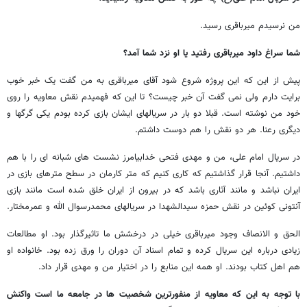
من نرسیدم میرباقری رسید.
شما سراغ داود میرباقری رفتید یا او نزد شما آمد؟
پیش از این که این پروژه شروع شود آقای میرباقری به من گفت یک خبر خوب
برایت دارم ولی نمی گفت آن خبر چیست؟ تا این که فهمیدم نقش معاویه را روی
خود من نوشته است. قبلا دو بار در سریالهای ایشان بازی کرده بودم یکی گرگها و
دیگری رعنا. هر دو نقش را هم دوست داشتم.
در سریال امام علی، من و مهدی فتحی خدابیامرز نشست های شبانه ای را با هم
داشتیم. آنجا قرار گذاشتیم که کاری کنیم که متر کارمان در سطح مترهای بازی در
ایران نباشد و مانند آثاری باشد که در بیرون از ایران خلق شده است مانند بازی
آنتونی کوئین در نقش حمزه سیدالشهدا در سریالهای محمدرسوال الله و عمرمختار.
الحق و الانصاف وجود میرباقری خیلی در درخشش ما تاثیرگذار بود. او مطالعات
زیادی درباره این سریال کرده و تمام اسناد آن دوران را ورق زده بود. خانواده او
هم اهل کتاب بودند. او همه این منابع را در اختیار من و مهدی قرار داد.
با توجه به این که معاویه از منفورترین شخصیت ها در جامعه ما است واکنش