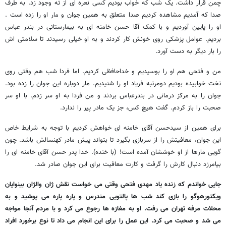
چمن قرار داشت. یک شب که خواب بودیم کسی نعره ای از ته وجود زد. به طرف
صدا که آمدیم مشاهده کردیم صدا متعلق به همین جوان و مار او را زده است .
او را پایین آوردیم و با کمک آقا حسن خامنه ای به بیمارستانی در بندر عباس
بردیم. عوامل پزشکی روی خونش کار کردند و به او خیلی رسیدند تا سلامتی اش
را بار دیگر به دست آورد.
من و فتحی هم او را بوسیدیم و خداحافظی کردیم. اما فردا شب هم وقتی روی
تخت خوابیده بودیم دومرتبه فریاد او را شنیدیم. مار دوباره این جوان را زده بود.
جوان را به مرکز درمانی در بندرعباس بردند و من فردا به او سر زدم. با او سر
صحبت را باز کردم. گفت هیچ کس، جز یک مادر پیر را ندارد.
برای همین از سیدحسن آقای خامنه ای خواهش کردیم با توجه به شرایط خاص
این جوان، معافیتش را از سربازی بگیرد تا بتواند پیش مادر کهنسالش باشد. چون
گویی مارها از او خوششان آمده است! (با خنده). خدا پدر حسن آقای خامنه ای را
بیامرزد دنبال کارش را گرفت و کارت معافیت برای این جوان صادر شد.
جایی خواندم که زنده یاد مهدی فتحی وقتی می خواست نقش ژان والژان بینوایان
ویکتورهوگو را بازی کند شب ها پالتویی مندرس و پاره پاره می پوشید و به
محلات مرفه تهران می رفت. او به مغازه ها رجوع می کرد و با مردم آنجا مواجه
می شد و صحبت می کرد. این عمل را برای این انجام می داد تا نوع برخورد افراد