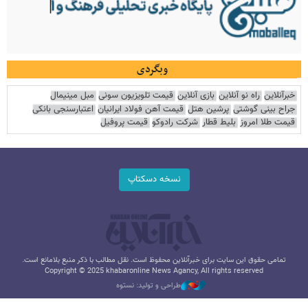
وبگردی
خبرآنلاین
راه نو آنلاین
بازی آنلاین
قیمت تلویزیون سونی
مبل مینیمال
جراح بینی گوشتی
پرشین هتل
قیمت آهن فولاد ایرانیان
اعتبارسنجی بانکی
قیمت طلا امروز
بلیط قطار
شرکت رادوکو
قیمت پروفیل
نسخه دسکتاپ
تمامی حقوق این سایت برای خبرآنلاین محفوظ است. نقل مطالب با ذکر منبع بلامانع است.
Copyright © 2025 khabaronline News Agancy, All rights reserved
طراحی و تولید: نستوه