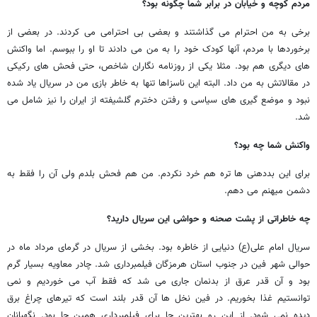
مردم کوچه و خیابان در برابر شما چگونه بود؟
برخی به من احترام می گذاشتند و بعضی بی احترامی می کردند. در بعضی از
برخوردها با مردم، آنها کودک خود را به من می دادند تا او را ببوسم. اما واکنش
های دیگری هم بود. مثلا یکی از روزنامه نگاران شاخص، حتی فحش های رکیکی
در مقالاتش به من داد. البته این ناسزاها تنها به خاطر بازی من در سریال یاد شده
نبود و موضع گیری های سیاسی و رفتن دخترم گلشیفته از ایران را نیز شامل می
شد.
واکنش شما چه بود؟
برای این بددهنی ها تره هم خرد نکردم. من هم فحش بلدم ولی آن را فقط به
دشمن میهنم می دهم.
چه خاطراتی از پشت صحنه و حواشی این سریال دارید؟
سریال امام علی(ع) دنیایی از خاطره بود. بخشی از سریال در گرمای مرداد ماه در
حوالی شهر فین در جنوب استان هرمزگان فیلمبرداری شد. چادر معاویه بسیار گرم
بود و آن قدر عرق از بدنمان جاری می شد که فقط آب می خوردیم و نمی
توانستیم غذا بخوریم. در فین نخل ها آن قدر بلند است که تیرهای چراغ برق
دیده نمی شود. از این رو بهترین جا برای فیلمبرداری همین جا بود. نگهبانان