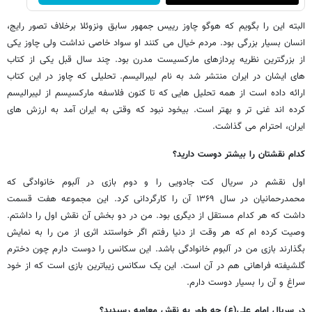
البته این را بگویم که هوگو چاوز رییس جمهور سابق ونزوئلا برخلاف تصور رایج،
انسان بسیار بزرگی بود. مردم خیال می کنند او سواد خاصی نداشت ولی چاوز یکی
از بزرگترین نظریه پردازهای مارکسیست مدرن بود. چند سال قبل یکی از کتاب
های ایشان در ایران منتشر شد به نام لیبرالیسم. تحلیلی که چاوز در این کتاب
ارائه داده است از همه تحلیل هایی که تا کنون فلاسفه مارکسیسم از لیبرالیسم
کرده اند غنی تر و بهتر است. بیخود نبود که وقتی به ایران آمد به ارزش های
ایران، احترام می گذاشت.
کدام نقشتان را بیشتر دوست دارید؟
اول نقشم در سریال کت جادویی را و دوم بازی در آلبوم خانوادگی که
محمدرحمانیان در سال ۱۳۶۹ آن را کارگردانی کرد. این مجموعه هفت قسمت
داشت که هر کدام مستقل از دیگری بود. من در دو بخش آن نقش اول را داشتم.
وصیت کرده ام که هر وقت از دنیا رفتم اگر خواستند اثری از من را به نمایش
بگذارند بازی من در آلبوم خانوادگی باشد. این سکانس را دوست دارم چون دخترم
گلشیفته فراهانی هم در آن است. این یک سکانس زیباترین بازی است که از خود
سراغ و آن را بسیار دوست دارم.
در سریال امام علی(ع) چه طور به نقش معاویه رسیدید؟