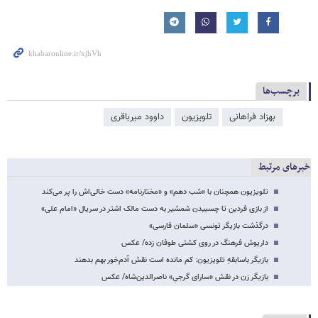
برچسب‌ها
بهزاد فراهانی
تلویزیون
داوود میرباقری
خبرهای مرتبط
تلویزیون همچنان با «شب دهم» و «مختارنامه» دست خالی‌اش را پر می‌کند
از بازی فردین تا چسبیدن شمشیر به دست مالک اشتر در سریال «امام علی»
درگذشت بازیگر تونسی «سلمان فارسی»
داریوش فرهنگ در روی کشتی طوفان‌ زده/ عکس
بازیگر باسابقهِ تلویزیون: کم مانده است نقش آدم‌خور بهم بدهند
بازیگر زن در نقش «سارای گرجیِ» ناصرالدین‌شاه/ عکس