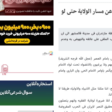
ن مسار الولایة حتى لو
ظة مازندران فی مدینة قائمشهر الى ان
 الملقى على عاتقه والنهوض به وعدم
 بامام العصر (عجل الله فرجه الشریف)
م ولا یرغبون بالانضواء تحت لواء الامام
 باوامر الامام الحی وان الباری وامام
ننا مثلنا مثل الانبیاء والاولیاء طریقنا لا
ا.
لا ضرورة لولایة الفقیه وانهم یتصلون
حقیق النصر لایران فی الحرب المفروضة