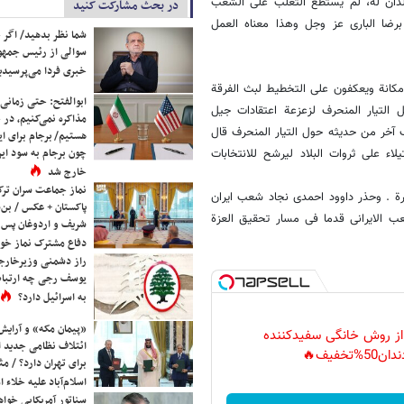
بلدان له، لم یستطع التغلب على الشعب
در بحث مشارکت کنید
رضا الباری عز وجل وهذا معناه العمل
شما نظر بدهید/ اگر خ
سوالی از رئیس جمه
خبری فردا می‌پرسیدی
 مکانة ویعکفون على التخطیط لبث الفرقة
ابوالفتح: حتی زمانی 
 التیار المنحرف لزعزعة اعتقادات جیل
مذاکره نمی‌کنیم، در 
ب آخر من حدیثه حول التیار المنحرف قال
هستیم/ برجام برای ای
چون برجام به سود ایرا
ء على ثروات البلاد لیرشح للانتخابات
خارج شد
نماز جماعت سران ترک
فی عملیة اختلاس الـ 2.6 ملیار دولار الاخیرة . وحذر داوود احمدی نجاد شعب ایران
پاکستان + عکس / بن‌س
عب الایرانی قدما فی مسار تحقیق العزة
شریف و اردوغان پس ا
دفاع مشترک نماز خوا
راز دشمنی وزیرخارجه 
یوسف رجی چه ارتباط
به اسرائیل دارد؟
«پیمان مکه» و آرایش
 از روش خانگی سفیدکننده
ائتلاف نظامی جدید 
دان50%تخفیف🔥
برای تهران دارد؟ / مث
اسلام‌آباد علیه خلاء
سناتور آمریکایی خواه