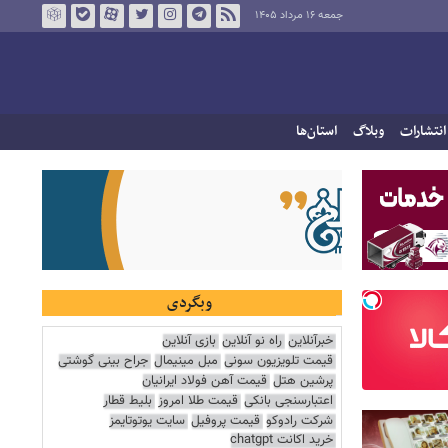
جمعه ۱۶ مرداد ۱۴۰۵
انتشارات
وبلاگ
استان‌ها
وبگردی
خبرآنلاین
راه نو آنلاین
بازی آنلاین
قیمت تلویزیون سونی
مبل مینیمال
جراح بینی گوشتی
پرشین هتل
قیمت آهن فولاد ایرانیان
اعتبارسنجی بانکی
قیمت طلا امروز
بلیط قطار
شرکت رادوکو
قیمت پروفیل
سایت یوتوتایمز
خرید اکانت chatgpt