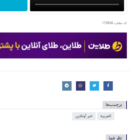
کد مطلب
173856
برچسب‌ها
العربیه
خبر أونلاین
نظر شما