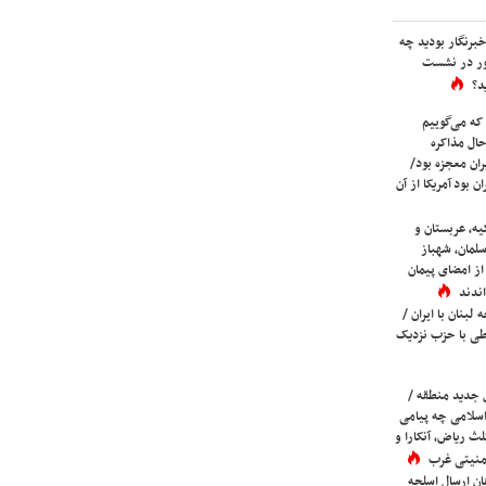
برنگار بودید چه
ور در نشست
د؟
که می‌گوییم
حال مذاکره
ران معجزه بود/
ن بود آمریکا از آن
یه، عربستان و
لمان، شهباز
ز امضای پیمان
ندند
لبنان با ایران /
ی با حزب نزدیک
 جدید منطقه /
اسلامی چه پیامی
لث ریاض، آنکارا و
 امنیتی غرب
ان ارسال اسلحه