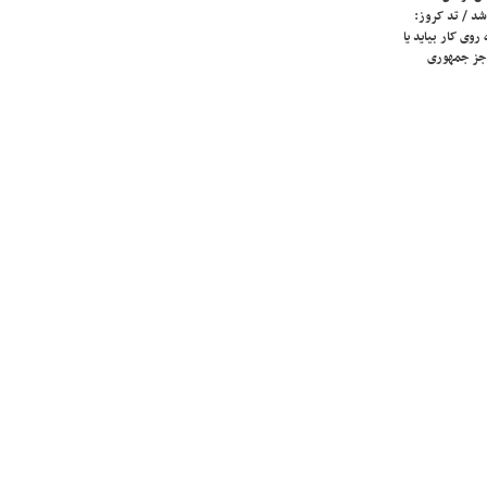
شد / تد کروز:
روی کار بیاید یا
جز جمهوری