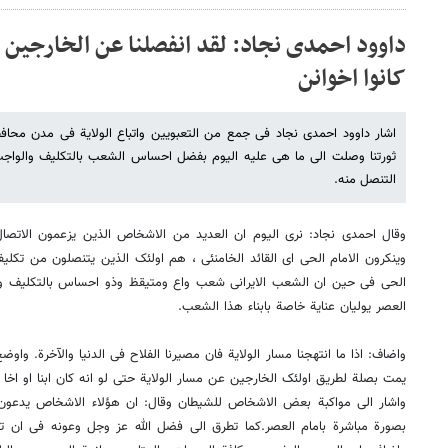
داوود احمدی نجاد: لقد انفصلنا عن الخارجین ع
کانوا اخوانن
اشار داوود احمدی نجاد فی جمع من التعبویین واتباع الولایة فی مدن محاف
ثورتنا وصلت الى ما هی علیه الیوم بفضل احساس الشعب بالتکلیف والواجب
التنصل منه.
وقال احمدی نجاد: نرى الیوم ان العدید من الاشخاص الذین یزعمون الاتصال
وینکرون الامام الحی ای القائد الخامنئی ، هم اولئک الذین یتنصلون من تکلیفه
الحی فی حین ان الشعب الایرانی شعب واع ومتیقظ وذو احساس بالتکلیف ویأتمر
العصر یولیان عنایة خاصة بابناء هذا الشعب.
واضاف: اذا ما انتهجنا مسار الولایة فان مصیرنا الفلاح فی الدنیا والآخرة. واوضح: ا
یمت بصلة لطریق اولئک الخارجین عن مسار الولایة حتى لو انه کان ابنا او اخا لن
واشار الى مواکبة بعض الاشخاص للشیطان وقال: ان هؤلاء الاشخاص یدعون ان
بصورة مباشرة بامام العصر.کما تطرق الى فضل الله عز وجل وعونه فی ان ت