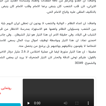
واضاف: ان العدو وبالرغم من کافة المعدات والعتاد ومساندة العدید من ال
الایرانی، لان قلب الشعب کان ینبض برضا الامام وقلب الامام کان ینبض ب
بالتکلیف الملقى علیه واتباع الامام الحی.
واضاف: ان اعداء النظام ، الولایة والشعب لا یودون ان تحظى ایران الیوم بایة
بین الشعب ومسؤولی النظام واهمها هو الاستهزاء بمدرسة الانتظار من قبل
الشباب فی البلاد، وفی حقیقة الامر ان هذا التیار هو تیار الشیطان . وفی جان
احمدی نجاد: ان هذا التیار وبواسطة توظیف اموال بیت المال یسعى للاستیلا
اشخاصا لا یقومون بتکلیفهم وواجبهم بل یرشح من یتنصل منه.
مضیفا : ان هذا التیار متورط ایضا 
بالقول: علیکم توخی الدقة والحذر لان التیار المنحرف لا یرید ان یمضی الش
والشموخ. 30349
رونمایی
دن