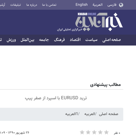
فارسی
العربية
English
تماس با ما
درباره ما
تبلیغات
آرشی
صفحه اصلی
سیاست
اقتصاد
فرهنگ
جامعه
بین‌الملل
ورزش
تا
مطالب پیشنهادی
ترید EURUSD با اسپرد از صفر پیپ
صفحه اصلی
العربیه
1العربیه
۲۶ شهریور ۱۳۹۰ - ۱۹:۰۹
۰ نفر