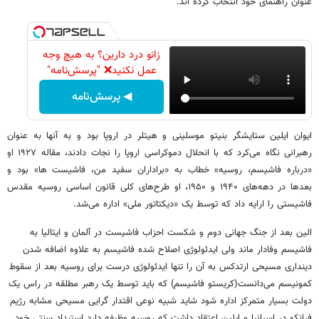
عنوان راهنمای خود انتخاب کرده اند.
زانو درد دارین؟ به هیچ وجه
عمل نکنید❌ "پرسش‌نامه"
◀ پرسش‌نامه
ایوان ایلین ستایشگر بنیتو موسلینی و هیتلر در اروپا بود و به آنها به عنوان
رهبرانی نگاه می‌کرد که با انحلال دموکراسی اروپا را نجات دادند، مقاله ۱۹۲۷ او
«درباره فاشیسم، روسیه» خطاب به «براداران سفید من، فاشیست ها» بود و
بعدها در دهه‌های ۱۹۴۰ و ۱۹۵۰، او طرح‌های کلی قانون اساسی روسیه مقدس
فاشیستی را ارایه داد که توسط یک «دیکتاتور ملی» اداره می‌شد.
الین بعد از جنگ جهانی دوم و شکست احزاب فاشیست در آلمان و ایتالیا به
فاشیسم وفادار ماند ولی ایدئولوژی اصلاح شده فاشیسم به علاوه اضافه شدن
دینداری مسیحی ارتدکس به آن را تنها ایدئولوژی درست برای روسیه بعد از سقوط
کمونیسم می‌دانست(کریستو فاشیسم) که باید توسط یک رهبر مطلقه در راس یک
دولت بسیار متمرکز اداره شود شاید شبیه نوعی اقتدار گرایی مسیحی مشابه رژیم
فرانکو در اسپانیا و ایلین اعتقاد داشت که روسیه وظیفه دارد استبداد سنتی خود