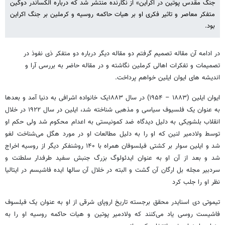
جنگ مقدس پوتین در اکراین» از نگارنده منتشر شد که درباره الکساندر دوگین
متفکر معاصر و تاثیر فکری او بر هیات حاکمه روسیه و کرملین بر جنگ اکراین
بود.
در ادامه آن مقاله تصمیم گرفتم دو مقاله دیگر درباره دو متفکر ذی نفوذ در
تصمیمات و تفکرات اهالی کرملین نگاشته و در مقاله حاضر به بررسی آرا و
اندیشه های ایوان ایلین خواهم پرداخت.
ایوان ایلین (۱۸۸۳ – ۱۹۵۴) در سال ۱۸۸۳یک خانواده اشرافی به دنیا آمد و بعدها
به عنوان یک فلسیوف سیاسی و مذهبی شناخته شد، ایلین در سال ۱۹۲۲ در خلال
انقلاب بلشویکی به دلیل دیدگاه ضد کمونیستی به اعدام محکوم شد ولی حکم او
توسط ولادمیر لنین که او را به دلیل مطالعات او در مورد هگل می‌شناخت لغو
شد و ایلین سوار بر کشتی فیلسوفان همراه با ۱۴۰ روشنفکر دیگر از روسیه اخراج
شد و بعد از آن او به عنوان ایدئولوگ بزرگ جنبش سفید طرفدار سلطنت و
سردبیر مجله بل ارگان آن گشت و البته در خلال آن سالها ایده فاشیسم در ایتالیا
نظر او را جلب کرد
تیموتی دی اسنایدر محقق برجسته تاریخ اروپای شرقی از او به عنوان یک فیلسوف
فاشیست روسی یاد می‌کنند که ولادمیر پوتین و هیات حاکمه روسیه او را به