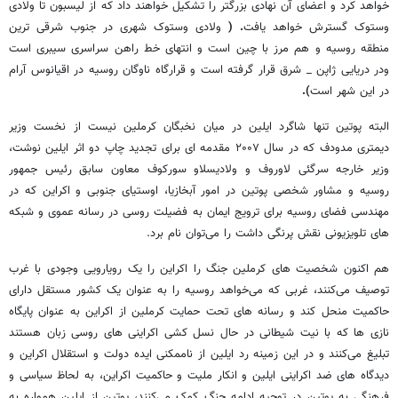
خواهد کرد و اعضای آن نهادی بزرگتر را تشکیل خواهند داد که از لیسبون تا ولادی
وستوک گسترش خواهد یافت
. (
ولادی وستوک شهری در جنوب شرقی ترین
منطقه روسیه و هم مرز با چین است و انتهای خط راهن سراسری سیبری است
ودر دریایی ژاپن _ شرق قرار گرفته است و قرارگاه ناوگان روسیه در اقیانوس آرام
در این شهر است
).
البته پوتین تنها شاگرد ایلین در میان نخبگان کرملین نیست از نخست وزیر
دیمتری مدودف که در سال ۲۰۰۷ مقدمه ای برای تجدید چاپ دو اثر ایلین نوشت،
وزیر خارجه سرگئی لاوروف و ولادیسلاو سورکوف معاون سابق رئیس جمهور
روسیه و مشاور شخصی پوتین در امور آبخازیا، اوستیای جنوبی و اکراین که در
مهندسی فضای روسیه برای ترویج ایمان به فضیلت روسی در رسانه عموی و شبکه
های تلویزیونی نقش پرنگی داشت را می‌توان نام برد.
هم اکنون شخصیت های کرملین جنگ را اکراین را یک رویارویی وجودی با غرب
توصیف می‌کنند، غربی که می‌خواهد روسیه را به عنوان یک کشور مستقل دارای
حاکمیت منحل کند و رسانه های تحت حمایت کرملین از اکراین به عنوان پایگاه
نازی ها که با نیت شیطانی در حال نسل کشی اکراینی های روسی زبان هستند
تبلیغ می‌کنند و در این زمینه رد ایلین از ناممکنی ایده دولت و استقلال اکراین و
دیدگاه های ضد اکراینی ایلین و انکار ملیت و حاکمیت اکراین، به لحاظ سیاسی و
فرهنگی به پوتین در توجیه ادامه جنگ کمک می‌کنند، پوتین از ایلین همواره به