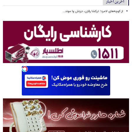
آخرین اخبار
از کوچه‌های لامرد؛ ترکشا رفتِن، دردِش وا موند...