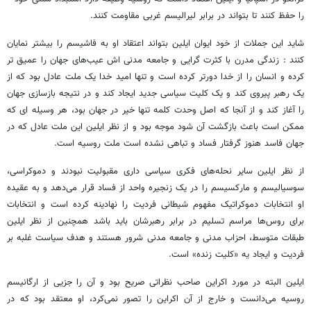
را حفظ کنند تا بتواند در برابر لیرالیسم غربی مقاومت کنند.
شاید این جملات از خود ایوان ایلین بتواند اعتقاد او به فاشیسم را بیشتر نمایان
کنند : زندگی مدرن با کثرت گرایی و جامعه مدنی اش عیب‌های جهان را عمیق تر
کرده و انسان را از خدا دورتر کرده است و تنها امید خدا یک ملت عادل بود که از
یک رهبر پیروی کند و یک کلیت سیاسی جدید ایجاد کند و در نتیجه بازسازی جهان
را آغاز کند و از آنجا که اصل وحدت کلمه تنها خیر در جهان بود، هر وسیله ای که
ممکن است باعث بازگشت آن شود موجه بود و از نظر ایلین این ملت عادل که در
جهان فاسد هنوز گرفتار فساد و تباهی نشده است ملت روسیه است.
از نظر ایلین سایر نحله‌های فکری سیاسی داری مقبولیت نبودند و دموکراسی،
سوسیالیسم و مارکسیسم را در یک زنجیره واحد از فساد قرار می‌دهد و به عقیده
او انتخابات دموکراتیک مفهوم شیطانی فردیت را نهادینه کرده است و انتخابات
برای روس‌ها مراسم تسلیم در برابر رهبرشان باید باشد همچنین از نظر ایلین
طبقات متوسط، احزاب مدنی و جامعه مدنی شرور هستند و هدف سیاست غلبه بر
فردیت و ایجاد یه «کلیت زنده» است.
ایلین البته در مورد اکراین صاحب نظراتی صریح بود و آن را جزیی از ارگانیسم
روسیه می‌دانست و خارج از آن اکراین را تصور نمی‌کرد، او معتقد بود که در