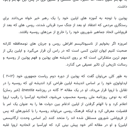
داشت.
پوتین با توجه به آموزه های ایلین خود را یک رهبر خیر خواه می‌دانند برای
رستگاری مردمی که اعتقاد او بعد از جنگ سرد قربانی شدند، روس های که بعد از
فروپاشی اتحاد جماهیر شورروی خود را را خارج از مرزهای روسیه یافتند.
امروزه اگر بخوایم از ناسیونالیسم افراطی روس و جریان های نومحافظه کارانه
صحبت کنیم ایوان ایلین کسی است که در راس آن قرار می‌گیرد و ایلین یکی از
مهم ترین متفکرانی است که بر روی اندیشه های پوتین و فهم پوتین از روسیه و
رسالت تاریخی آن تاثیر عمیقی می گذارد.
به طور کلی می‌توان گفت که پوتین از دوره دوم ریاست جمهوری خود (۲۰۱۲ )
ایدئولوژی خود را بر اساس اندیشه ایلین طراحی کرد اندیشه ای که روسیه را در
تقابل با اروپا قرار می‌داد، او در یک مقاله ۳ گانه در روزنامه
Izvestia
(خبر رسان)
که به نوعی روزنامه ملی روسیه محسوب می‌شود، اتحادیه اورآسیا را رقیب اروپا
اعلام کرد و با الهام گرفتن از ایلین ادغام بین دولت ها را به عنوان یک امر با
فضیلت معرفی کرد و اینکه فرهنگ روسی می‌تواند روسیه را با کشورهای که پس
از فروپاشی شوروی مستقل شده اند را متحد کنند (بر اساس وحدت ارگانیسمی
ایلین) و او در مقاله آخر خود پیش بینی کرد که اورآسیا بر اتحادیه اروپا غلبه