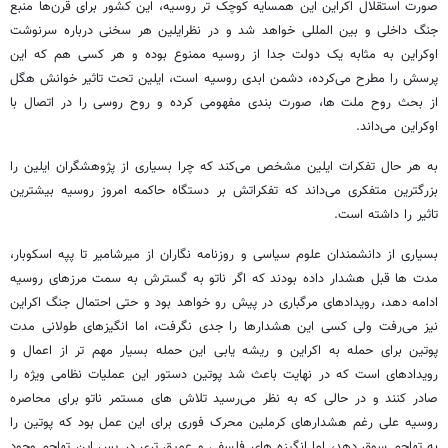
صورت استقلال اکراین این همسایه کوچک تر روسیه، این کشور برای قرن‌ها منبع
جنگ داخلی و بین المللی خواهد شد و در نظرایلین هر سخنی درباره سرنوشت
اوکراین به مثابه یک دولت جدا از روسیه ممنوع بوده و هر کسی هم که این
پرسش را مطرح می‌کرده، دشمن ابدی روسیه است، ایلین تحت تاثیر خوانش هگل
از بحث روح ملت ها، صورت بندی مفهومی کرده و روح روسی را در اتصال با
اوکراین می‌داند.
به هر حال تفکرات ایلین مشخص می‌کند که چرا بسیاری از پژوهشگران ایلین را
بزرگترین متفکری می‌داند که تفکراتش بر دستگاه حاکمه امروز روسیه بیشترین
تاثیر را داشته است.
بسیاری از دانشمندان علوم سیاسی و روزنامه نگاران از میرشامیر تا پپه اسکوبار،
مدت ها قبل هشدار داده بودند که اگر ناتو به گسترش به سمت مرزهای روسیه
ادامه دهد، رویدادهای مرگباری در پیش رو خواهد بود و حتی احتمال جنگ اکراین
نیز می‌رفت ولی کسی این هشدارها را جدی نگرفت، اما انگیزهای طولانی مدت
پوتین برای حمله به اکراین و ریشه یابی این حمله بسیار مهم تر از اعمال و
رویدادهای است که در نهایت باعث شد پوتین دستور این عملیات نظامی ویژه را
صادر کنند و در حالی که به نظر می‌رسید تلاش های مستمر ناتو برای محاصره
روسیه علی رغم هشدارهای کرملین محرک فوری برای این عمل بود که پوتین را
به تهاجم سوق دهد، اما انگیزه های فلسفی و عمیق تری در پس این تهاجم وجود