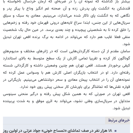
بیشتر باز گذاشته که نمونه آن را در ضربه‌ای که آرمان خردسال ناخواسته با
قندشکن به انگشت پای پدرش زده و آن صحنه غم انگیز وداع با پیکر پدر و
نگاهی که به انگشت پای ناکار شده می‌اندازد، می‌بینیم. معادی به سبک و سیاق
سریال‌هایی از این جنس، ابتدا سراغ لایه‌های درونی قهرمان خود رفته و زخم‌هایی
را خلق کرده تا به شخصیتی پیچیده و چند بعدی برسد. در عین حال یک شخصیت
منفی فعلا غایب هم دارد که می‌تواند در ادامه به برگ برنده افعی تهران تبدیل
شود.
سامان مقدم از آن دسته کارگردان‌هایی است که در ژانرهای مختلف و مدیوم‌های
گوناگون کار کرده و تقرییا تمامی آثارش از یک سطح متوسط به بالای استاندارد
کیفی برخوردار هستند. افعی تهران هم چنین وضعیتی داشته و کارگردانی شسته
رفته‌ای دارد. او در انتخاب بازیگران اصلی کارش هم با وسواس عمل کرده که
نمونه‌های آن را در انتخاب پیمان معادی و سحر دولتشاهی می‌بینیم. بازیگرانی در
قواره نقش‌ها که تماشاگر برای باورشان کار سختی پیش روی خود ندارد.
افعی تهران در صورتی که به همین شکل پیش رفته و درگیر منحنی سینوسی
متداول در سریال‌سازی وطنی نشود، می‌تواند به اثری موفق و به شدت پربیننده
تبدیل شود.
خبرهای مرتبط
۱۸ هزار نفر در صف تماشای «تمساح خونی» جواد عزتی در اولین روز