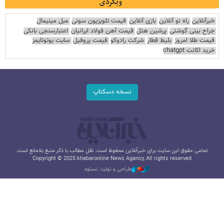
وبگردی
خبرآنلاین
راه نو آنلاین
بازی آنلاین
قیمت تلویزیون سونی
مبل مینیمال
جراح بینی گوشتی
پرشین هتل
قیمت آهن فولاد ایرانیان
اعتبارسنجی بانکی
قیمت طلا امروز
بلیط قطار
شرکت رادوکو
قیمت پروفیل
سایت یوتوتایمز
خرید اکانت chatgpt
نسخه دسکتاپ
تمامی حقوق این سایت برای خبرآنلاین محفوظ است. نقل مطالب با ذکر منبع بلامانع است.
Copyright © 2025 khabaronline News Agancy, All rights reserved
طراحی و تولید: نستوه