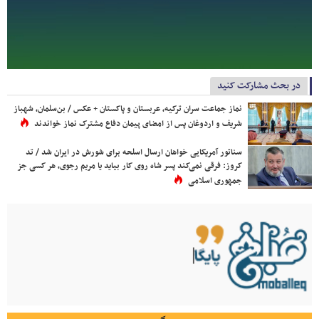
در بحث مشارکت کنید
نماز جماعت سران ترکیه، عربستان و پاکستان + عکس / بن‌سلمان، شهباز
شریف و اردوغان پس از امضای پیمان دفاع مشترک نماز خواندند
سناتور آمریکایی خواهان ارسال اسلحه برای شورش در ایران شد / تد
کروز: فرقی نمی‌کند پسر شاه روی کار بیاید یا مریم رجوی، هر کسی جز
جمهوری اسلامی