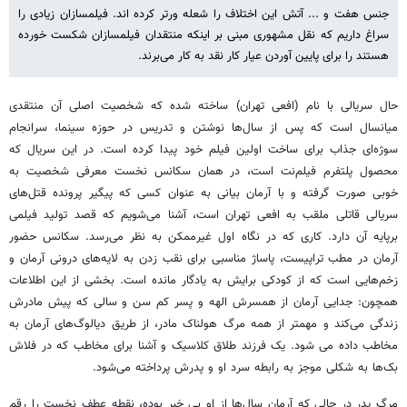
جنس هفت و ... آتش این اختلاف را شعله ورتر کرده اند. فیلمسازان زیادی را
سراغ داریم که نقل مشهوری مبنی بر اینکه منتقدان فیلمسازان شکست خورده
هستند را برای پایین آوردن عیار کار نقد به کار می‌برند.
حال سریالی با نام (افعی تهران) ساخته شده که شخصیت اصلی آن منتقدی
میانسال است که پس از سال‌ها نوشتن و تدریس در حوزه سینما، سرانجام
سوژه‌ای جذاب برای ساخت اولین فیلم خود پیدا کرده است. در این سریال که
محصول پلتفرم فیلم‌نت است، در همان سکانس نخست معرفی شخصیت به
خوبی صورت گرفته و با آرمان بیانی به عنوان کسی که پیگیر پرونده قتل‌های
سریالی قاتلی ملقب به افعی تهران است، آشنا می‌شویم که قصد تولید فیلمی
برپایه آن دارد. کاری که در نگاه اول غیرممکن به نظر می‌رسد. سکانس حضور
آرمان در مطب تراپیست، پاساژ مناسبی برای نقب زدن به لایه‌های درونی آرمان و
زخم‌هایی است که از کودکی برایش به یادگار مانده است. بخشی از این اطلاعات
همچون: جدایی آرمان از همسرش الهه و پسر کم سن و سالی که پیش مادرش
زندگی می‌کند و مهمتر از همه مرگ هولناک مادر، از طریق دیالوگ‌های آرمان به
مخاطب داده می شود. یک فرزند طلاق کلاسیک و آشنا برای مخاطب که در فلاش
بک‌ها به شکلی موجز به رابطه سرد او و پدرش پرداخته می‌شود.
مرگ پدر در حالی که آرمان سال‌ها از او بی خبر بوده، نقطه عطف نخست را رقم