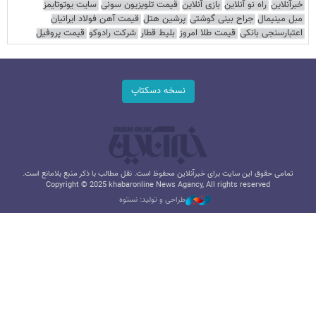
خبرآنلاین
راه نو آنلاین
بازی آنلاین
قیمت تلویزیون سونی
سایت یوتوتایمز
مبل مینیمال
جراح بینی گوشتی
پرشین هتل
قیمت آهن فولاد ایرانیان
اعتبارسنجی بانکی
قیمت طلا امروز
بلیط قطار
شرکت رادوکو
قیمت پروفیل
نسخه دسکتاپ
تمامی حقوق این سایت برای خبرآنلاین محفوظ است. نقل مطالب با ذکر منبع بلامانع است.
Copyright © 2025 khabaronline News Agancy, All rights reserved
طراحی و تولید: نستوه