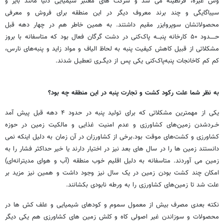
وش غیره، قرنطینه می شد و شرکت های معتبر شیمیایی دنیا مانند بایر و
سیباگایگی و چند برند معروف دیگر در این منطقه برای فروش و معرفی
محصولاتشان سوپروایزر مقیم داشتند. به همین خاطر هم در چهار دهه قبل
حـــــدود ۵۰ کارخانه پنبـــه پاک‌کنی در دشت گرگان فعال بود که متاسفانه با بروز
مشکلاتی از قبیل کاهش کیفیت پنبه به لحاظ الیاف و مواد زاید و پنبه‌های نارس،
کم کم کاخانجات پنبه‌پاک‌کنی یکی پس از دیگــری تعطیـل شدند.
به نظر شما علت رکود کشت و تجارت پنبه در این منطقه چه بود؟
یکی از مهمترین مشکلاتی که برای تولید پنبه در حدود ۴ دهه قبل پیش آمد
خــردشدن زمین‌های کشاورزی و عدم امنیت غذایی و مالکیت زمین در حوزه
کشاورزی و کشت‌های موقت بود.برخی از کشاورزان در آن زمان به دلیل اینکه نمی
دانستند زمین ها را در سال های بعد نیز در اختیار دارند یا خیر حداکثر فشار را به
زمین می آوردند. متاسفانه به دلیل اقلیم خوب منطقه (آب و هوای مدیترانه‌ای)
امکان چند کشت بودن زمین در یک سال نیز وجود داشت و همین نیز مزید بر
علت شد تا زمین‌های کشاورزی را به ورطه نابودی بکشانند.
نکته بعدی مصرف بیش از معمول سموم و کودهای شیمیایی و علف کش ها در
محصولات و سوزاندن غیر اصولی کاه و کلش زمین های کشاورزی هم یکی دیگر