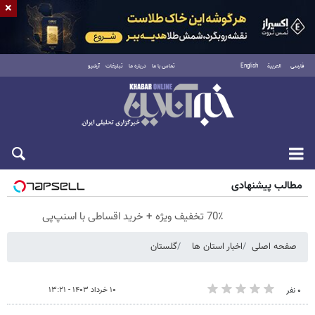
×
فارسی
العربية
English
تماس با ما
درباره ما
تبلیغات
آرشیو
پنجشنبه ۱۵ مرداد ۱۴۰۵
مطالب پیشنهادی
70٪ تخفیف ویژه + خرید اقساطی با اسنپ‌پی
صفحه اصلی
اخبار استان ها
گلستان
۱۰ خرداد ۱۴۰۳ - ۱۳:۲۱
۰ نفر