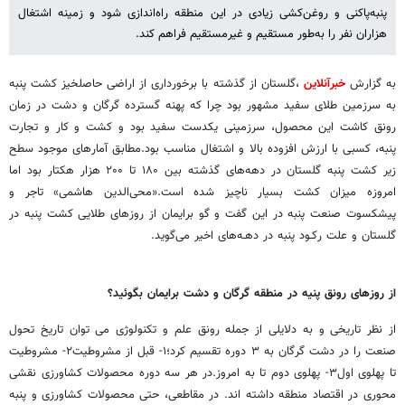
پنبه‌پاکنی و روغن‌کشی زیادی در این منطقه راه‌اندازی شود و زمینه اشتغال
هزاران نفر را به‌طور مستقیم و غیرمستقیم فراهم کند.
به گزارش
خبرآنلاین
،گلستان از گذشته‌ با برخورداری از اراضی حاصلخیز کشت پنبه
به سرزمین طلای سفید مشهور بود چرا که پهنه گسترده گرگان و دشت در زمان
رونق کاشت این محصول، سرزمینی یکدست سفید بود و کشت و کار و تجارت
پنبه، کسبی با ارزش افزوده بالا و اشتغال مناسب بود.مطابق آمارهای موجود سطح
زیر کشت پنبه گلستان در دهه‌های گذشته بین ۱۸۰ تا ۲۰۰ هزار هکتار بود اما
امروزه میزان کشت بسیار ناچیز شده است.«محی‌الدین هاشمی» تاجر و
پیشکسوت صنعت پنبه در این گفت و گو برایمان از روزهای طلایی کشت پنبه در
گلستان و علت رکـود پنبه در دهـه‌های اخیر می‌گوید.
از روزهای رونق پنیه در منطقه گرگان و دشت برایمان بگوئید؟
از نظر تاریخی و به دلایلی از جمله رونق علم و تکنولوژی می توان تاریخ تحول
صنعت را در دشت گرگان به ۳ دوره تقسیم کرد؛۱- قبل از مشروطیت۲- مشروطیت
تا پهلوی اول۳- پهلوی دوم تا به امروز.در هر سه دوره محصولات کشاورزی نقشی
محوری در اقتصاد منطقه داشته اند. در مقاطعی، حتی محصولات کشاورزی و پنبه