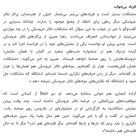
فریاد بی‌جواب
مشکلات بسیار است و فریاد‌های بی‌ثمر بی‌شمار. خیلی از هنرمندان پرکار تئاتر
عروسکی دیگر رمقی برای انتقاد از وضع موجود را ندارند. چنانکه بسیاری در
گفت‌وگو با خبر در جواب به این سؤال که مشکلات تئاتر عروسکی را در چه مواردی
می‌بینید از جواب‌دادن انصراف می‌دادند. زهرا صبری از پرکارهای تئاتر عروسکی
است. چندی پیش او توانست یکی از نمایش‌های خود را در فرانسه اجرا کند و در
آینده نزدیک هم در جشنواره شب‌های سفید در آلمان با همان نمایش؛
عروسک‌هایش را روی صحنه خواهد فرستاد. صبری به خبر می‌گوید: «مشکلات
همان قبلی‌هاست. هزار بار گفته‌ایم. بچه‌های تئاتر عروسکی هم همان‌ها را هزار
بار گفته‌اند. دیگر از زدن حرف‌های تکراری خسته شده‌ام. انشاالله که مشکلات حل
شود و انشاءالله که تلاش‌های بچه‌های تئاتر عروسکی نتیجه دهد.»
آزاده انصاری هم جوابی مشابه می‌دهد. او نیز اتفاقاً از کسانی است که
موفقیت‌های بین‌المللی در عرصه تئاتر عروسکی داشته است. چند وقت پیش
نمایش «ماکاندو» به کارگردانی او در جشنواره‌ای در بلاروس روی صحنه رفت.
انصاری در گفت و گو با خبر می‌گوید: «من هم مثل بقیه یک سری حرف‌های
تکراری را باید بزنم که بارها و بارها گفته‌ام. مگر فایده‌ای هم دارد؟ مگر تا به حال
فایده‌ای هم داشته؟»