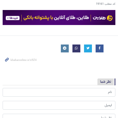
کد مطلب
19161
نظر شما