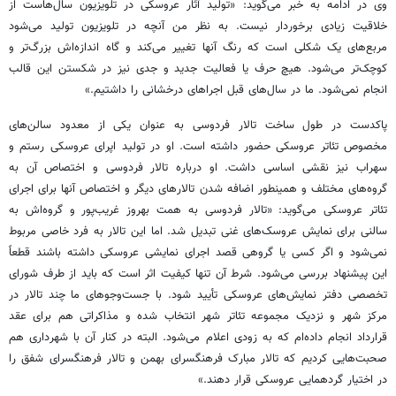
وی در ادامه به خبر می‌گوید: «تولید آثار عروسکی در تلویزیون سال‌هاست از
خلاقیت زیادی برخوردار نیست. به نظر من آنچه در تلویزیون تولید می‌شود
مربع‌های یک شکلی است که رنگ آنها تغییر می‌کند و گاه اندازه‌اش بزرگ‌تر و
کوچک‌تر می‌شود. هیچ حرف یا فعالیت جدید و جدی نیز در شکستن این قالب
انجام نمی‌شود. ما در سال‌های قبل اجراهای درخشانی را داشتیم.»
پاکدست در طول ساخت تالار فردوسی به عنوان یکی از معدود سالن‌های
مخصوص تئاتر عروسکی حضور داشته است. او در تولید اپرای عروسکی رستم و
سهراب نیز نقشی اساسی داشت. او درباره تالار فردوسی و اختصاص آن به
گروه‌های مختلف و همینطور اضافه شدن تالارهای دیگر و اختصاص آنها برای اجرای
تئاتر عروسکی می‌گوید: «تالار فردوسی به همت بهروز غریب‌پور و گروه‌اش به
سالنی برای نمایش عروسک‌های غنی تبدیل شد. اما این تالار به فرد خاصی مربوط
نمی‌شود و اگر کسی یا گروهی قصد اجرای نمایشی عروسکی داشته باشند قطعاً
این پیشنهاد بررسی می‌شود. شرط آن تنها کیفیت اثر است که باید از طرف شورای
تخصصی دفتر نمایش‌های عروسکی تأیید شود. با جست‌وجوهای ما چند تالار در
مرکز شهر و نزدیک مجموعه تئاتر شهر انتخاب شده و مذاکراتی هم برای عقد
قرارداد انجام داده‌ام که به زودی اعلام می‌شود. البته در کنار آن با شهرداری هم
صحبت‌هایی کردیم که تالار مبارک فرهنگسرای بهمن و تالار فرهنگسرای شفق را
در اختیار گردهمایی عروسکی قرار دهند.»