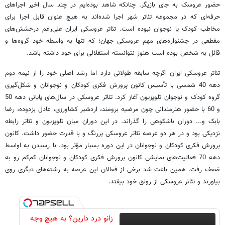
حضور عروسک به جای بازیگر. چنانکه شاهد بوده‌ایم در چند سال اخیر اجراهای
حرفه‌ای که در مجموعه تئاتر شهر اجرا شده‌اند به هیچ عنوان قابل اجرا برای
مخاطب کودک یا نوجوان نبوده است. تئاتر عروسکی ایران علی‌رغم درخشش‌های
مقطعی در جشنواره‌های مهم عروسکی جهان؛ که تنها به واسطه خود گروه‌ها و
قائل به شخص بوده است هنوز نتوانسته استقلالی برای خود داشته باشد.
تئاتر عروسکی ایران اگرچه سابقه طولانی دارد اما رشد اصلی خود را از نیمه دوم
دهه 40 شمسی با تأسیس کانون پرورش فکری کودکان و نوجوانان و شکل‌گیری
گروه کودک و نوجوان تلویزیون آغاز کرد. تئاتر عروسکی در سال‌های پایانی دهه 50
و 60 با حضور هنرمندانی چون مرضیه برومند، اردشیر کشاورزی، عادل بزدوده، رضا
بابک و... دوران باشکوهی را گذراند. در این دوران میان تلویزیون و تئاتر رابطه
نزدیکی بود و در هر دو عرصه تئاتر عروسکی پررنگ و با قدرت حضور داشت. کانون
پرورش فکری کودکان و نوجوانان در این دوره بسیار مؤثر بود. با رسیدن به اواسط
دهه 70 فعالیت‌های نمایشی کانون پرورش فکری کودکان و نوجوانان کم‌کم رو به
ضعف رفت. همین باعث شد برخی از فعالان این عرصه به رشته‌های دیگری روی
بیاورند و تئاتر عروسکی از رونق خود بیفتد.
زانو درد دارین؟ به هیچ وجه