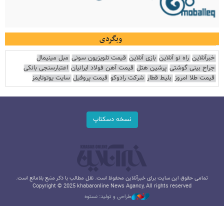
وبگردی
خبرآنلاین
راه نو آنلاین
بازی آنلاین
قیمت تلویزیون سونی
مبل مینیمال
جراح بینی گوشتی
پرشین هتل
قیمت آهن فولاد ایرانیان
اعتبارسنجی بانکی
قیمت طلا امروز
بلیط قطار
شرکت رادوکو
قیمت پروفیل
سایت یوتوتایمز
نسخه دسکتاپ
تمامی حقوق این سایت برای خبرآنلاین محفوظ است. نقل مطالب با ذکر منبع بلامانع است.
Copyright © 2025 khabaronline News Agancy, All rights reserved
طراحی و تولید: نستوه