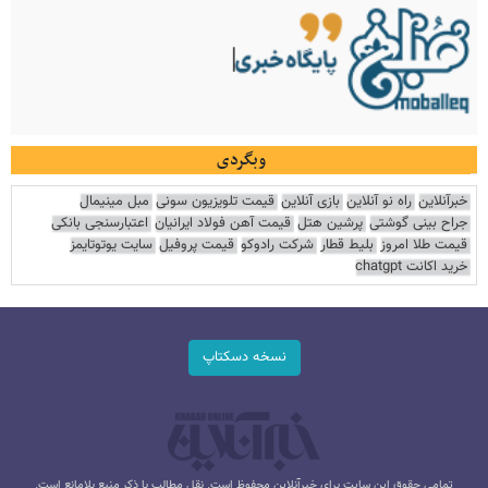
وبگردی
خبرآنلاین
راه نو آنلاین
بازی آنلاین
قیمت تلویزیون سونی
مبل مینیمال
جراح بینی گوشتی
پرشین هتل
قیمت آهن فولاد ایرانیان
اعتبارسنجی بانکی
قیمت طلا امروز
بلیط قطار
شرکت رادوکو
قیمت پروفیل
سایت یوتوتایمز
خرید اکانت chatgpt
نسخه دسکتاپ
تمامی حقوق این سایت برای خبرآنلاین محفوظ است. نقل مطالب با ذکر منبع بلامانع است.