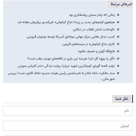
خبرهای مرتبط
زمانی که چادر سمبل روشنفکری بود
هیاهوی فیلم‌های جدید بر پرده/ «باغ کیانوش» غیرکمدی پرفروش هفته شد
نکوداشت شاعرِ انقلاب در تنکابن
کسب مدال طلایی مرکز جهانی مولانای آمریکا توسط نوجوان قزوینی
اکران «باغ کیانوش» در سینماهای قزوین
فتح‌الله گولن و «نصفِ عالم»
«گل یا پوچ» گل کرد/ هزینه این بازی در کافه‌های تهران چقدر است؟
تولید قصه گویای کوچکترین شهید ایران/ روایت زندگی دختر کاپشن صورتی
سند مالکیت خانه تئاتر به نام شخص رئیس هیئت مدیره خلاف قانون است/ بررسی
امور مالی…
نظر شما