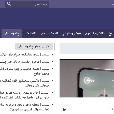
و
ریخ
دانش و فناوری
هوش مصنوعی
اندیشه
دین
کافه خبر
چندرسانه‌ای
آخرین اخبار چندرسانه‌ای
ببینید | شرط سخنگوی سپاه برای بازگش
ببینید | ماجرای تقسیم دریای خزر چیس
ببینید | هدیه عجیب و ویژه شهردار آرکل
محمد صلاح
ببینید | واکنش سخنگوی قوه قضائیه به
جنجالی یک روحانی
‏ ببینید | جان بولتون: روسیه آماده حمل
ایران در این ماجرا چه نقشی ایفا کرده
ببینید | لحظه برخورد رعد و برق به سا
تجارت جهانی اسپیرز در نیویورک