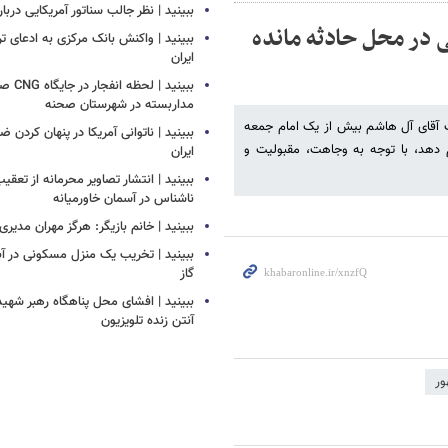
ببینید | نظر جالب سناتور آمریکایی دربار
 در محل حادثه مانده
ببینید | واکنش بانک مرکزی به ادعای تر
ایران
ببینید |
مداربسته در شهرستان صحنه
ت آقای آل هاشم بیش از یک امام جمعه
‏ببینید | ناتوانی آمریکا در پنهان کردن 
م دهد، با توجه به وجاهت، مقبولیت و
ایران
ببینید | انتشار تصاویر محرمانه از تع
ناشناس در آسمان خاورمیانه
ببینید | خانم بازیگر: هرگز مهران مدیری
ببینید | تخریب یک منزل مسکونی در آباد
گاز
ببینید | افشای محل پناهگاه‌ رهبر شهید
آنتن زنده تلویزیون
ور