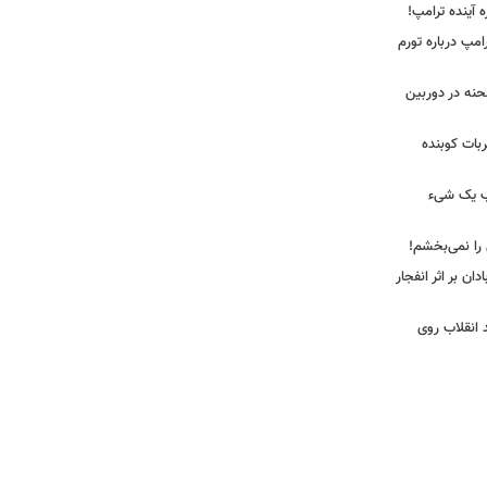
ه آینده ترامپ!
امپ درباره تورم
 لحظه انفجار در جایگاه CNG صحنه در دوربین
ضربات کوبنده
قیب یک شیء
 را نمی‌بخشم!
ان بر اثر انفجار
 انقلاب روی