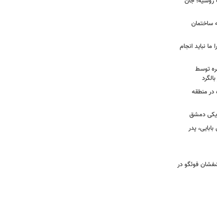
ک روسیه؛ جان
به ساختمان
 ما نباید انجام
خره توسط
 در منطقه
زدیکی دمشق
ابایی، پدر
تشفشان فوئگو در