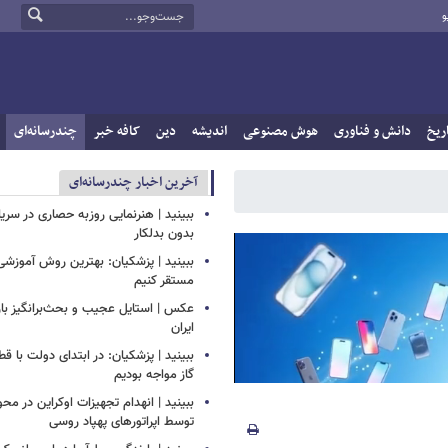
و
ریخ
دانش و فناوری
هوش مصنوعی
اندیشه
دین
کافه خبر
چندرسانه‌ای
آخرین اخبار چندرسانه‌ای
ببینید | هنرنمایی روزبه حصاری در سر
بدون بدلکار
ببینید | پزشکیان: بهترین روش آموزشی د
مستقر کنیم
عکس | استایل عجیب و بحث‌برانگیز باز
ایران
ببینید | پزشکیان: در ابتدای دولت با ق
گاز مواجه بودیم
ببینید | انهدام تجهیزات اوکراین در محو
توسط اپراتورهای پهپاد روسی