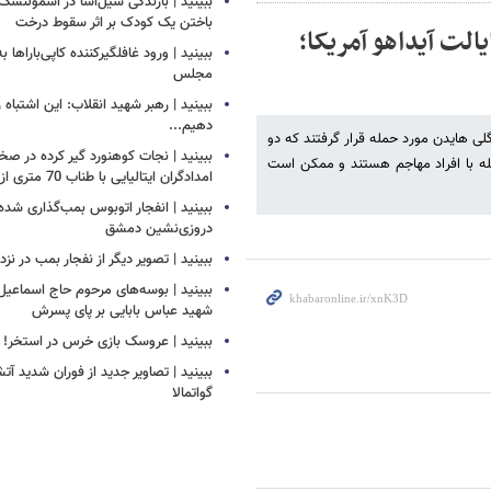
ببینید | بارندگی سیل‌آسا در اسمولنس
باختن یک کودک بر اثر سقوط درخت
الت آیداهو آمریکا؛
ببینید | ورود غافلگیرکننده کاپی‌باراها 
مجلس
ببینید | رهبر شهید انقلاب: این اشتباه را
دهیم...
گلی هایدن مورد حمله قرار گرفتند که دو
ببینید | نجات کوهنورد گیر کرده در ص
له با افراد مهاجم هستند و ممکن است
امدادگران ایتالیایی با طناب 70 متری از بالگرد
ببینید | انفجار اتوبوس بمب‌گذاری شده
دروزی‌نشین دمشق
ببینید | تصویر دیگر از نفجار بمب در ن
ببینید | بوسه‌های مرحوم حاج اسماعیل ب
شهید عباس بابایی بر پای پسرش
ببینید | عروسک بازی خرس در استخر!
ببینید | تصاویر جدید از فوران شدید آ
گواتمالا