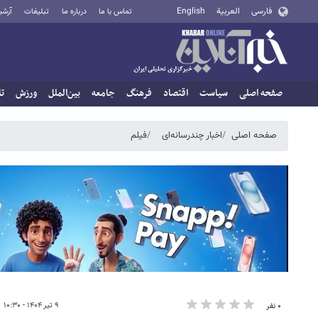
فارسی
العربية
English
تماس با ما
درباره ما
تبلیغات
آرشی
صفحه اصلی
سیاست
اقتصاد
فرهنگ
جامعه
بین‌الملل
ورزش
تا
صفحه اصلی
اخبار چندرسانه‌ای
فیلم
۹ تیر ۱۴۰۴ - ۱۰:۳۰
۰ نفر