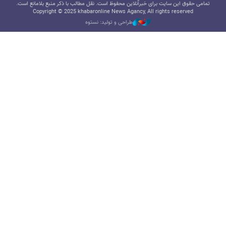
تمامی حقوق این سایت برای خبرآنلاین محفوظ است. نقل مطالب با ذکر منبع بلامانع است.
Copyright © 2025 khabaronline News Agancy, All rights reserved
طراحی و تولید: نستوه