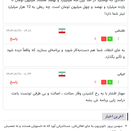
اعدادی که نوستید در آمد بین سه میلییارد و نهصد هشتاد میلیون تومان تا
یازده میلیارد و نهصد و چهل میلیون تومان است. چه ربطی به 12 هزار میلیارد
تیتر شما دارد!
ناشناس
۰۹:۱۸ - ۱۴۰۴/۰۷/۲۰
پاسخ
0
2
به جای انتقاد، شما هم دست‌به‌کار شوید و برنامه‌ای بسازید که واقعاً دیده شود
و تأثیر بگذارد.
ایرانی
۱۰:۲۴ - ۱۴۰۴/۰۷/۲۰
پاسخ
0
2
مهناز افشار با به رخ کشیدن وقار ،متانت ، اصالت و بی طرفی تونست باعث
درامد زایی برنامه ش بشه
آخرین اخبار
سوسن پرور: تلویزیون به جای اهالی‌اش، مستاجرانی آورد که نه دلسوزش هستند و نه تعصبش