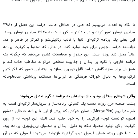
بازدیدها، درآمد حداقلی و حداکثری هر قسمت به تومان در جدول آمده است.
با نگاه به اعداد، می‌بینیم که حتی در حداقل حالت، درآمد این فصل از ۳۹۸۰
میلیون تومان عبور کرده و در حداکثر ممکن است به ۱۱۹۴۰ میلیون تومان برسد.
این یعنی یک برنامه ترکیه‌ای، تنها با قالب رئالیتی‌شو و تمرکز بر ظاهر و مد،
توانسته درآمد نجومی برای خود تولید کند، در حالی که محتوا و کیفیت برنامه
غالباً محل نقد بوده است. این جدول و محاسبات نشان می‌دهد که چگونه یک
برنامه خارجی با تکیه بر ابتذال و جذابیت سطحی می‌تواند مخاطب جذب کند و
همزمان برای سازندگانش درآمد قابل توجهی بسازد و البته این تصور که فکر کنیم
ترکیه‌ای‌ها به دنبال خوراک فرهنگی ما ایرانی‌ها هستند، برداشتی ساده‌لوحانه
است.
وقتی شوهای مبتذل یوتیوب از برنامه‌ای به برنامه‌ دیگری تبدیل می‌شوند
پشت صحنه‌ «زن روز»، دست یک کمپانی برنامه‌ساز و سریال‌ساز ترکیه‌ای است به
نام مدیا پیم (MedyaPim). همان شرکتی که پیش از این با برنامه جنجالی «عشق
ابدی» توانست توجه ایرانی‌ها را به خود جلب کند. البته این توجه نه از روی
کیفیت بالای تولید محتوا، بلکه به دلیل ابتذال و محتوای پرزرق‌وبرق برنامه بود.
حالا با «زن روز»، همان فرمول «ویو گرفتن» بازتولید می‌شود؛ فرمولی که در آن