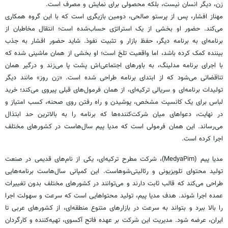
زن، دیگر انسان نیست، بلکه محصولی برای نمایش و مصرف است.
مهناز افشار، پس از پرستو صالحی، دومین بازیگری است که با این گروه همکاری
می‌کند. حضور او بخشی از یک استراتژی حساب‌شده است؛ انتقال مخاطبان از
برنامه‌ای به برنامه دیگر، حفظ بازار و تثبیت نفوذ. شاید حضور افشار به جذب
بیننده کمک کرده باشد، اما واقعیت تلخ است؛ او بخشی از همان ماشینی شده که
با اجرای برنامه مدلینگ، به باورهای اجتماعی‌اش پشت پا می‌زند و درگیر همان
تناقضاتی می‌شود که از ابتدای برنامه طراحی شده است. «زن روز» مانند دیگر
تولیدات برنامه‌ای و سریالی ترکیه‌ای، از همان فرمول‌های قبلی پیروی می‌کند؛ خرید
لباس برای یک کانسپت مشخص، پوشیدن و راه رفتن روی صحنه، کسب امتیاز و
در نهایت، دعواهای میان شرکت‌کننده‌ها که برنامه را به بالاترین حد ابتذال
می‌رساند. این همان فرمولی است که مدیا پیم سال‌هاست در کشورهای مختلف
اجرا کرده است.
مدیا پیم (MedyaPim)، شرکت مطرح ترکیه‌ای، یکی از نام‌های قدیمی در صنعت
تولید محتوای تلویزیونی و رئالیتی‌شوهاست. این کمپانی سال‌هاست برنامه‌هایی
طراحی می‌کند که قالب ثابت دارند و می‌توانند در کشورهای مختلف بدون تغییرات
عمده اجرا شوند. هدف مدیا پیم، تولید محتواهایی است که سرعت و سهولت اجرا
را بالا ببرد و بتواند به سرعت در بازارهای متنوع منطقه‌ای، از کشورهای عربی تا
ایران، عرضه شود. مدیریت این شرکت بر عهده فاتح آکسوی، تهیه‌کننده و کارگردان