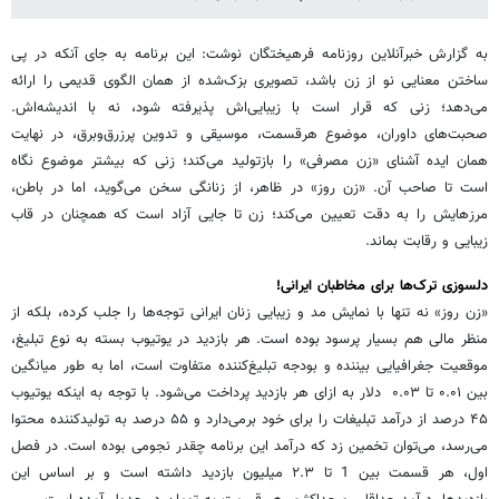
به گزارش خبرآنلاین روزنامه فرهیختگان نوشت: این برنامه به جای آنکه در پی
ساختن معنایی نو از زن باشد، تصویری بزک‌شده از همان الگوی قدیمی را ارائه
می‌دهد؛ زنی که قرار است با زیبایی‌اش پذیرفته شود، نه با اندیشه‌اش.
صحبت‌های داوران، موضوع هرقسمت، موسیقی و تدوین پرزرق‌وبرق، در نهایت
همان ایده‌ آشنای «زن مصرفی» را بازتولید می‌کند؛ زنی که بیشتر موضوع نگاه
است تا صاحب آن. «زن روز» در ظاهر، از زنانگی سخن می‌گوید، اما در باطن،
مرزهایش را به دقت تعیین می‌کند؛ زن تا جایی آزاد است که همچنان در قاب
زیبایی و رقابت بماند.
دلسوزی ترک‌ها برای مخاطبان ایرانی!
«زن روز» نه تنها با نمایش مد و زیبایی زنان ایرانی توجه‌ها را جلب کرده، بلکه از
منظر مالی هم بسیار پرسود بوده است. هر بازدید در یوتیوب بسته به نوع تبلیغ،
موقعیت جغرافیایی بیننده و بودجه تبلیغ‌کننده متفاوت است، اما به طور میانگین
بین ۰.۰۱ تا ۰.۰۳ دلار به ازای هر بازدید پرداخت می‌شود. با توجه به اینکه یوتیوب
۴۵ درصد از درآمد تبلیغات را برای خود برمی‌دارد و ۵۵ درصد به تولیدکننده محتوا
می‌رسد، می‌توان تخمین زد که درآمد این برنامه چقدر نجومی بوده است. در فصل
اول، هر قسمت بین 1 تا ۲.۳ میلیون بازدید داشته است و بر اساس این