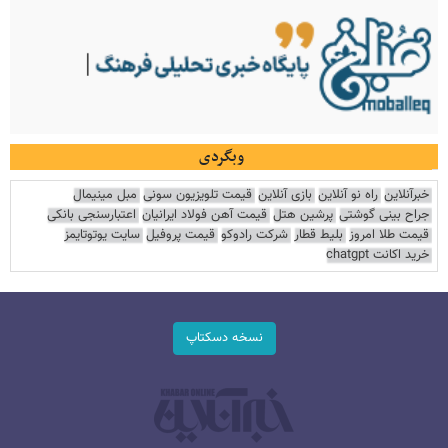
وبگردی
خبرآنلاین
راه نو آنلاین
بازی آنلاین
قیمت تلویزیون سونی
مبل مینیمال
جراح بینی گوشتی
پرشین هتل
قیمت آهن فولاد ایرانیان
اعتبارسنجی بانکی
قیمت طلا امروز
بلیط قطار
شرکت رادوکو
قیمت پروفیل
سایت یوتوتایمز
خرید اکانت chatgpt
نسخه دسکتاپ