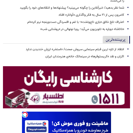
را می‌کشند
شما نظر بدهید/ خبرآنلاین را چگونه می‌بینید؟ پیشنهادها و انتقادهای خود را بگویید
کامرون پس از ۲۱ سال به فکر واگذاری «آواتار» افتاد
اعتراف تلخ خالق «بازی تاج‌وتخت»؛ با غم و افسردگی دست‌وپنجه نرم کرده‌ام
«ناتاشا» دوباره به تلویزیون می‌آید؛ رویا نونهالی در «روشنایی شب»
پربیننده‌ترین
انتقاد از تازه ترین فبلم سینمایی سروش صحت/ «استخر» ارزش خندیدن ندارد
اکران و نقد «کریستوفرها» در سینماتک خانه‌ی هنرمندان ایران