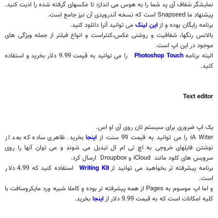
نمایشگر شفاف آی پد شما را به هوس می اندازد تا عکسهای گرفته شده را ادیت کنید.
پیشنهاد ما
Snapseed
است که نسخه آندرویدی آن نیز جامع است.
برنامه رایگان بوده و از
این لینک
می توانید آنرا دانلود کنید.
بالانس رنگها، شفافیت و روشنی عکس،کنتراست و انواع فیلتر از جمله ویژگی های
موجود در این اپ است.
البته برنامه
Photoshop Touch
را می توانید به قیمت 9.99 دلار بخرید و استفاده
کنید.
Text editor
یک اپ ضروری برای سیستم تان روی آی او اس.
iA Witer
را می توانید به قیمت 99 سنت از
اینجا
بخرید. ظاهری ساده که بعد از
نوشتن فایلهای خروجی به اچ تی ام ال تبدیل می شوند و می توان آنها را روی
سرویس های کلود مانند
iCloud
و
Droupbox
ارسال کرد.
برنامه پیشرفته تر بخواهید می توانید از
Writing Kit
استفاده کنید که 4.99 دلار
است.
و اما اپ موسوم به
Pages
از همه پیشرفته تر بوده و کاملا شبیه ورد مایکروسافت با
کلیه امکانات است که به قیمت 9.99 دلار از
اینجا
بخرید.