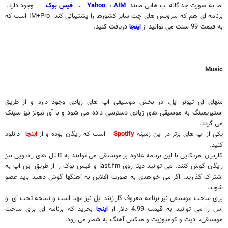
اما به صورت جداگانه اپ هایی مانند
AIM
،
Yahoo
،
فیس بوک
وجود دارد.
برنامه ای هم که سرویس های چت سایر کشورها را پشتیبانی کند
IM+Pro
است که
به قیمت 99 سنت می توانید از
اینجا
دریافت کنید.
Music
منهای آی تیونز اپل، در بخش موسیقی اپ های زیادی وجود دارد و از طریق
استیریمینگ به موسیقی های زیادی دسترسی داده می شود و با آی تیونز نیز سینک
می گردد.
یکی از اپ های برتر در این زمینه
Spotify
است که رایگان بوده و از
اینجا
دانلود
کنید.
کاربران امریکایی با این برنامه علاوه بر موسیقی می توانند به کانال های رادیویی نیز
رایگان گوش کنند. می توانید دیتا روی
last.fm
و فیس بوک را از طریق این اپ به
اشتراک گذارید. اگر می خواهدی به صورت آفلاین به آهنگها گوش دهید باید عضو
شوید.
برای ساخت موسیقی نیز برنامه معروف گاراژبند اپل نیز مهیا است و نسخه تحت آی او
اس را می توانید به قیمت 4.99 دلار از
اینجا
بخرید که برنامه ای برای ساخت
موسیقی، ادیت و کومپوزیت و میکس آهنگ به شمار می رود.