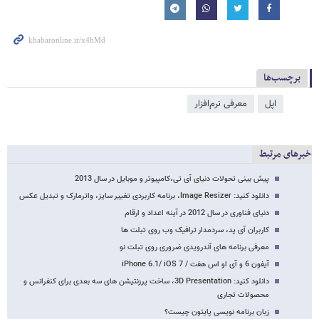
برچسب‌ها
اپل
معرفی نرم‌افزار
خبرهای مرتبط
پیش بینی تحولات دنیای آی تی،کامپیوتر و موبایل در سال 2013
دانلود کنید: Image Resizer، برنامه کاربردی تغییر سایز، واترمارک و تبدیل عکس
دنیای فناوری در سال 2012 در آینه اعداد و ارقام
کاربران آی پد، سردمدار ترافیک وب روی تبلت ها
معرفی برنامه های آندرویدی ضروری روی تبلت نو
آیفون 6 و آی او اس هفت / iPhone 6.1/ iOS 7
دانلود کنید: 3D Presentation، ساخت پرزنتیشن های سه بعدی برای کنفرانس و
محصولات تجاری
زبان برنامه نویسی پایتون چیست؟