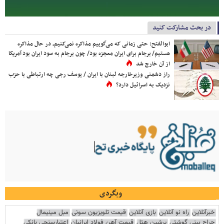
در بحث مشارکت کنید
ابوالفتح: حتی زمانی که می‌گوییم مذاکره نمی‌کنیم، در حال مذاکره
هستیم/ برجام برای ایران معجزه بود/ چون برجام به سود ایران بود آمریکا
از آن خارج شد
راز دشمنی وزیرخارجه لبنان با ایران / یوسف رجی چه ارتباطی با حزب
نزدیک به اسرائیل دارد؟
وبگردی
خبرآنلاین
راه نو آنلاین
بازی آنلاین
قیمت تلویزیون سونی
مبل مینیمال
جراح بینی گوشتی
پرشین هتل
قیمت آهن فولاد ایرانیان
اعتبارسنجی بانکی