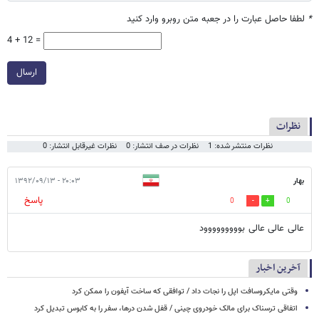
*
لطفا حاصل عبارت را در جعبه متن روبرو وارد کنید
4 + 12 =
ارسال
نظرات
نظرات منتشر شده: 1
نظرات در صف انتشار: 0
نظرات غیرقابل انتشار: 0
بهار
۲۰:۰۳ - ۱۳۹۲/۰۹/۱۳
پاسخ
0
0
عالی عالی عالی بووووووووود
آخرین اخبار
وقتی مایکروسافت اپل را نجات داد / توافقی که ساخت آیفون را ممکن کرد
اتفاقی ترسناک برای مالک خودروی چینی / قفل شدن درها، سفر را به کابوس تبدیل کرد