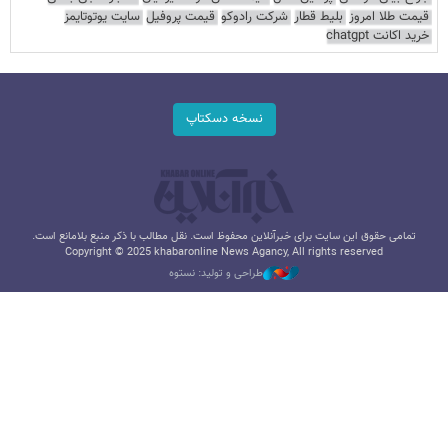
قیمت طلا امروز
بلیط قطار
شرکت رادوکو
قیمت پروفیل
سایت یوتوتایمز
خرید اکانت chatgpt
نسخه دسکتاپ
تمامی حقوق این سایت برای خبرآنلاین محفوظ است. نقل مطالب با ذکر منبع بلامانع است.
Copyright © 2025 khabaronline News Agancy, All rights reserved
طراحی و تولید: نستوه