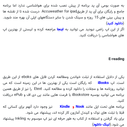
به صورت بومی آی پد برنامه از پیش نصب شده برای هواشناسی ندارد اما برنامه
جامع و رایگان برای آی پد از طریق
Accuweather for ipad
درست شده تا از نقشه ها
و پیش بینی های 15 روزه و سینک شدن با سایر دستگاههای اپلی آن بهره مند شوید.
(
دانلود کنید
)
اگر از این اپ راضی نبودید می توانید به
اینجا
مراجعه کرده و لیستی از بهترین اپ
های هواشناسی را دریافت کنید.
E-reading
یکی از دلایل استفاده از تبلت خواندن ومطالعه کردن فایل های
eboks
از این طریق
است. اپ
iBooks
که رایگان است یکی از بهترین ها در این زمینه است که می
توانید روزنامه ها و مجلات را دانلود کرده و مطالعه کنید. Etext را نیز از طریق همین
برنامه می توانید بوسیه iBookstore با فرمت هایی مانند پی دی اف و ePub دریافت
کنید.
برنامه های تحت اپل مانند
Nook
و
Kindle
نیز وجود دارد آنهم برای کسانی که
قبلا با تبلت های نوک و کیندل آمازون کار کرده اند، پیشنهاد می شود.
برای یاد گرفتن و استفاده از کتاب به طور حرفه ای نیز اپ موسوم به
Inkling
پیشنهاد
می شود.(
لینک دانلود
)