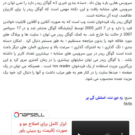
سرویس هایی باید پول داد. دسته بندی خبری که گوگل ریدر دارد را نمی توان در
سرویس های مشابه یافت و این نکته مهمی است که گوگل ریدر را برای کاربران
علاقمند، ایده آل ساخته است.
گوگل ریدر یک فیدخوان تحت وب است که به صورت آنلاین و آفلاین قابلیت خواندن
فید را دارد و در 7 اکتبر 2005 توسط آزمایشگاه گوگل منتشر شد و در 17 سپتامبر
2007 از حالت بتا خارج شد. به کمک گوگل ریدر می توان ؛ سایت ها و وبلاگ های
مورد علاقه خود را بدون مراجعه مستقیم ؛ به طور مستمر دنبال کرد . امکان دسته
بندی ؛ تگ گذاری ؛ به اشتراک گذاری ؛ سرعت بالا و بسیاری المان های دیگر باعث
شده است گوگل ریدر در بین سرویس های مشابه ؛ بیشترین تعداد کاربر را داشته
باشد . با گوگل ریدر می توان سایتهای بیشتری را در زمان کمتری مرور کرد و این
بزرگترین مزیت استفاده از یک فیدخوان
rss reader
است . همینکه می توان در یک
صفحه ؛ صدها سایت را در کنار هم به طور مرتب داشت و آنها را دنبال کرد خود یک
مزیت عمده محسوب می شود.
منبع:
زد دی نت
،
اسلش گی یر
5656
ابزار کامل برای اصلاح مو و
صورت (قیمت رو ببینی باور