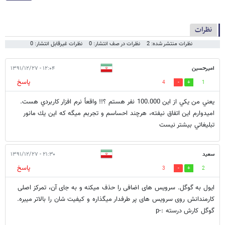
نظرات
نظرات منتشر شده: 2
نظرات در صف انتشار: 0
نظرات غیرقابل انتشار: 0
اميرحسين
۱۲:۰۴ - ۱۳۹۱/۱۲/۲۷
پاسخ
4
1
يعني من يكي از اين 100.000 نفر هستم ؟!! واقعاً نرم افزار كاربردي هست.
اميدوارم اين اتفاق نيفته، هرچند احساسم و تجربم ميگه كه اين يك مانور
تبليغاتي بيشتر نيست
سعید
۲۱:۳۰ - ۱۳۹۱/۱۲/۲۷
پاسخ
3
2
ایول به گوگل. سرویس های اضافی را حذف میکنه و به جای آن، تمرکز اصلی
کارمندانش روی سرویس های پر طرفدار میگذاره و کیفیت شان را بالاتر میبره.
گوگل کارش درسته :-p