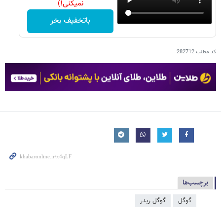
نمیکنی!)
باتخفیف بخر
کد مطلب
282712
برچسب‌ها
گوگل
گوگل ریدر