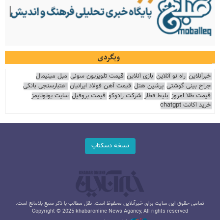
وبگردی
خبرآنلاین
راه نو آنلاین
بازی آنلاین
قیمت تلویزیون سونی
مبل مینیمال
جراح بینی گوشتی
پرشین هتل
قیمت آهن فولاد ایرانیان
اعتبارسنجی بانکی
قیمت طلا امروز
بلیط قطار
شرکت رادوکو
قیمت پروفیل
سایت یوتوتایمز
خرید اکانت chatgpt
نسخه دسکتاپ
تمامی حقوق این سایت برای خبرآنلاین محفوظ است. نقل مطالب با ذکر منبع بلامانع است.
Copyright © 2025 khabaronline News Agancy, All rights reserved