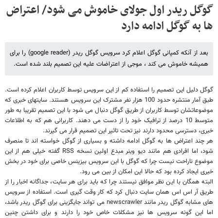
گوگل ریدر اول جولای خاموش می شود/ اعتراض
ها به گوگل ادامه دارد
بعد از آنکه کمپانی گوگل اعلام کرد سرویس گوگل ریدر (google reader) را برای
همیشه خاموش می کند ، موجی از اعتراضات علیه این تصمیم بلند شده است.
گوگل دلیل این تصمیم را استفاده کم از این سرویس توسط کاربران اعلام کرده است.
طبق آمار منتشره حدود 100 هزار نفر مشترک این سرویس هستند. سایتهای خبری که
موضوعاتشان توسط کاربران از طریق گوگل دنبال می شود با این تصمیم تقریبا به طور
متوسط 10 درصد از ترافیک خود را از دست می دهند. کاربرانی هم که به اطلاعات
خبری، دسترسی محدود دارند نیز تحت تاثیر این تصمیم قرار می گیرند.
هر چند اعتراض ها به گوگل ادامه داشته و بسیاری از گوگل خواسته اند تا منصرف
شود، اما افرادی هم مانند دیو وینر مبدع اولین نسخه
RSS
گفته خیلی هم از این
موضوع ناراحت نیست چرا که گوگل با این سرویس بیزینس خاصی برای خود در بخش
خبری ایجاد کرده بود که حالا این امکان از بین می رود.
البته همگان با این نظر موافق نیستند چرا که باید برای هر سایت، جداگانه اخبار را از
طریق آر اس اس همان سایت دنبال کرد که کار وقت گیری است. استفاده از سرویس
های مشابه گوگل ریدر مانند
newscrawler
می تواند جایگزینی برای گوگل ریدر باشد،
اما این گونه سرویس ها نیز مشکلات خاص خود را دارند و برای داشتن چنین