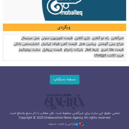
وبگردی
خبرآنلاین
راه نو آنلاین
بازی آنلاین
قیمت تلویزیون سونی
مبل مینیمال
جراح بینی گوشتی
پرشین هتل
قیمت آهن فولاد ایرانیان
اعتبارسنجی بانکی
قیمت طلا امروز
بلیط قطار
شرکت رادوکو
قیمت پروفیل
سایت یوتوتایمز
خرید اکانت chatgpt
نسخه دسکتاپ
تمامی حقوق این سایت برای خبرآنلاین محفوظ است. نقل مطالب با ذکر منبع بلامانع است.
Copyright © 2025 khabaronline News Agancy, All rights reserved
طراحی و تولید: نستوه