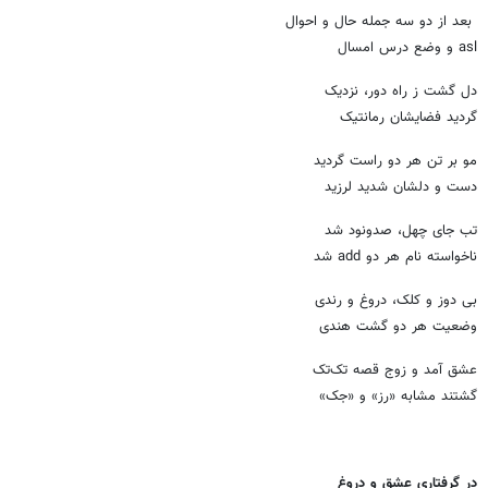
بعد از دو سه جمله حال و احوال
asl و وضع درس امسال
دل گشت ز راه دور، نزدیک
گردید فضایشان رمانتیک
مو بر تن هر دو راست گردید
دست و دلشان شدید لرزید
تب جای چهل، صدونود شد
ناخواسته نام هر دو add شد
بی دوز و کلک، دروغ و رندی
وضعیت هر دو گشت هندی
عشق آمد و زوج قصه تک‌تک
گشتند مشابه «رز» و «جک»
در گرفتاری عشق و دروغ