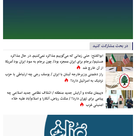
در بحث مشارکت کنید
ابوالفتح: حتی زمانی که می‌گوییم مذاکره نمی‌کنیم، در حال مذاکره
هستیم/ برجام برای ایران معجزه بود/ چون برجام به سود ایران بود آمریکا
از آن خارج شد
راز دشمنی وزیرخارجه لبنان با ایران / یوسف رجی چه ارتباطی با حزب
نزدیک به اسرائیل دارد؟
«پیمان مکه» و آرایش جدید منطقه / ائتلاف نظامی جدید اسلامی چه
پیامی برای تهران دارد؟ / مثلث ریاض، آنکارا و اسلام‌آباد علیه خلاء
امنیتی غرب