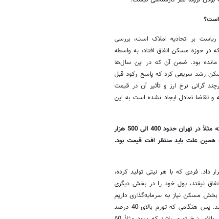
 بودن لزوماً نظر کارشناسی نیست.
 است؟
ریاست بر اتحادیه املاک است، بررسی
که در حوزه مسکن اتفاق افتاد، به واسطه
انده بود. ضمن آن که در این سال‌ها
وکات وجود داشت و در نهایت در سال 1389 قیمت مسکن رشد سریعی کرد که پاسخ رکود قبل
ند گرانی نرخ ارز و تأثیر آن در قیمت
و تقاضا تعادل ایجاد نشده است به این
یکی از مواردی که وزیر مسکن دولت دهم روی آن مانور می‌دهد، این است که مثلاً در تهران حدود 400 الی 500 هزار
 همین علت باید منتظر افت قیمت بود
.
داد. فردی که با هر نیتی تولید کرده،‌
تفاق نیفتد، پول خود را در بخش دیگری
بخش مسکن نیاز به سرمایه‌گذاری داریم
و هنوز نیاز داریم که بخش خصوصی در این حوزه حضوری معنادار داشته باشد. پس هنگامی که تورم بالای 40 درصد