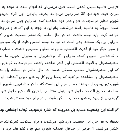
افزایش حاشیه‌نشینی قطعی است. طبق بررسی‌ای که انجام شده، با توجه به در
دوران حیات خود تنها 35 متر زمین می‌توانند بخرند. بنابراین، این 
است،‌ نتیجتاً به حاشیه رانده می‌شوند. بنابراین با توجه به این آمارها و شرای
خواهد کرد. باید توجه داشت که در حال حاضر یک‌هفتم جمعیت شهری کشو
بنابراین این یک مسئله جدی است که نیاز به توجه اساسی دارد. از یک سو باید
از سوی دیگر باید از قدرت اقتصادی خانوارها تحلیل صحیحی داشت و نصاب‌ه
و کارشناسی، تعیین کنند. بنابراین اگر برنامه‌ریزان و مدیران شهری م
حاشیه‌نشینان و قدرت اقتصادی این قشر نداشته باشند، نمی‌توانند به گونه‌ای 
که این حاشیه‌نشینان صاحب مسکن شوند. در حال حاضر در منطقه پل مدی
حاشیه‌نشینان را مشاهده می‌کنید که بعضاً برای کار به شهر تهران آمده‌اند. ا
شهروندی برخوردار خواهند بود و مهم این است که ما در برنامه‌ریزی شهری ا
مطالعه صحیح اقتصاد خانوار شهر بتوان متناسب با توان اقتصادی خانوار شهری
گروه پس از ورود به شهر صاحب مسکن شوند و در جای خود مستقر شوند.
*
و البته این وضعیت مشابه پل مدیریت که اشاره فرمودید، تبعات اجتماعی و
دقیقا؛ به هر حال این جمعیت وارد شهر می‌شوند و برای سکونت نمی‌توانند جای
اختیار می‌کنند. از طرفی از حداقل خدمات شهری هم بهره نخواهند برد و 