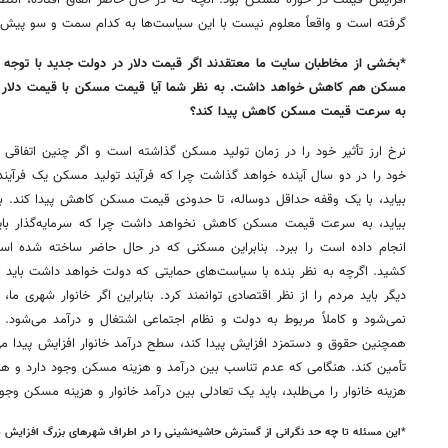
افزایش قیمت در حوزه مسکن بود. آنچه که در حال حاضر اتفاق افتاده، انت
گرفته است و واقعاً معلوم نیست با این سیاست‌ها به کدام سمت و سو پیش
*
بخشی از مخاطبان سایت ما معتقدند اگر قیمت دلار در دولت جدید با توجه به 
مسکن هم کاهش خواهد داشت. به نظر شما آیا قیمت مسکن با قیمت دلار ارتبا
به سرعت قیمت مسکن کاهش پیدا کند؟
نرخ ارز تأثیر خود را در زمان تولید مسکن گذاشته است و اگر چنین اتفاقی ب
خود را در دو سال آینده خواهد گذاشت چرا که فرآیند تولید مسکن یک فرآیند د
بیاید، با یک وقفه حداقل دوساله، تا حدودی قیمت مسکن کاهش پیدا کند. بنا
بیاید، به سرعت قیمت مسکن کاهش نخواهد داشت چرا که سرمایه‌گذار باید 
انجام داده است را ببرد. بنابراین مسکنی که در حال حاضر ساخته شده است
کشید. اگرچه به نظر بنده با سیاست‌های حمایتی که دولت خواهد داشت باید ا
دیگر باید مردم را از نظر اقتصادی توانمند کرد. بنابراین اگر خانوار شهری ما
نمی‌شود و کاملاً مربوط به دولت و نظام اجتماعی اشتغال و درآمد می‌شود. 
همچنین حقوق و دستمزد افزایش پیدا کند، سطح درآمد خانوار افزایش پیدا می
تأمین کند. هنگامی که عدم تناسب بین درآمد و هزینه مسکن وجود دارد و هم
هزینه خانوار را می‌طلبد، باید یک تعادلی بین درآمد خانوار و هزینه مسکن وجو
*
این مسئله تا چه حد نگرانی از گسترش حاشیه‌نشینی را در اطراف شهرهای بزرگ افزایش 