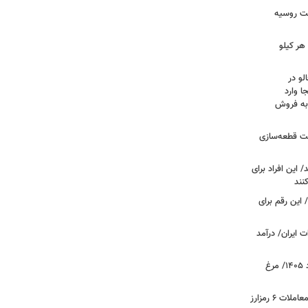
لیست قیمت خرید مسکن در نازی‌آباد/ خرید آپارتمان ۲
دارد؟ + جدول
سرپرستان خانوار بخوانند/ حساب این افراد ۴ میلیون
فت روسیه
هر کیلو
لو در
ا وارد
 به فروش
عت قطعه‌سازی
این افراد برای
 این رقم برای
 ایران/ درآمد