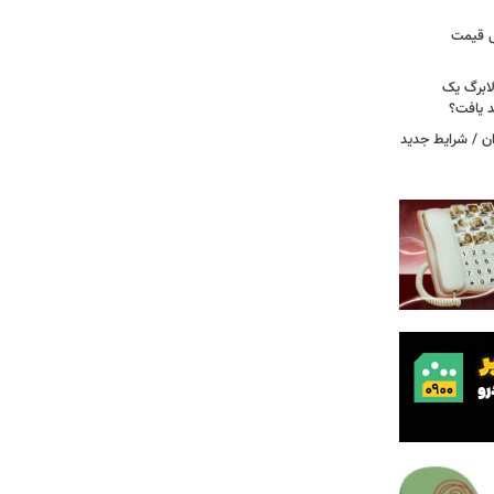
قیمت جدید گوشت مرغ امروز ۱۵ مرداد ۱۴۰۵/ مرغ
آخرین وضعیت بازار رمزارزها در جهان/ معاملات ۶ رمزارز
دول قیمت
لابرگ یک
د یافت؟
ان / شرایط جدید