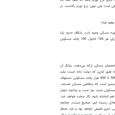
است، سود سرمایه‌گذاری مسکن چه مقدار باید باشد؟ حداقل باید 20 درصد بالای نرخ تورم باشد که سود مثلاً 60
قی است ولی چون نرخ تورم بالاست،‌ در
وجود دارد؟
اید به آمارهای دولت اعتماد کرد ولی آماری که در سال 90 در حوزه مسکن وجود دارد، شکاف حدود یک
میلیونی بین عرضه و تقاضا را نشان می‌دهد یعنی با توجه به این آمار به ازای هر 106 خانوار، 100 واحد مسکونی
خصصان مسکن ارائه می‌دهند، بیانگر آن
وده است. در حالی که طبق آماری که دولت داده است، نباید
فاصله بسیاری بین عرضه و تقاضا وجود داشته باشد. از طرفی سالانه حدود 500 تا 600 هزار واحد مسکونی مستهلک
حد هم نیاز خانوارهای جدیدی است که متقاضی مسکن هستند.
آمارها به طور سالانه حدود 1.5 میلیون واحد مسکونی جدید نیاز است و چنانچه نتوان
وی هم انباشته ‌شود، کار سخت خواهد شد.
تعادل رسیده ایم، صحیح نیست. چنانچه
ی، امری طبیعی خواهد بود و باید منتظر