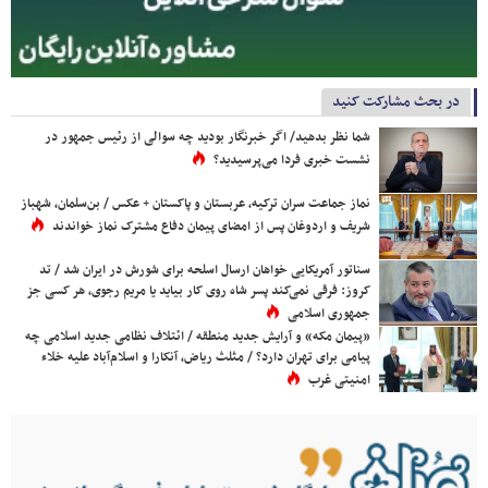
در بحث مشارکت کنید
شما نظر بدهید/ اگر خبرنگار بودید چه سوالی از رئیس جمهور در
نشست خبری فردا می‌پرسیدید؟
نماز جماعت سران ترکیه، عربستان و پاکستان + عکس / بن‌سلمان، شهباز
شریف و اردوغان پس از امضای پیمان دفاع مشترک نماز خواندند
سناتور آمریکایی خواهان ارسال اسلحه برای شورش در ایران شد / تد
کروز: فرقی نمی‌کند پسر شاه روی کار بیاید یا مریم رجوی، هر کسی جز
جمهوری اسلامی
«پیمان مکه» و آرایش جدید منطقه / ائتلاف نظامی جدید اسلامی چه
پیامی برای تهران دارد؟ / مثلث ریاض، آنکارا و اسلام‌آباد علیه خلاء
امنیتی غرب