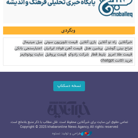
وبگردی
خبرآنلاین
راه نو آنلاین
بازی آنلاین
قیمت تلویزیون سونی
مبل مینیمال
جراح بینی گوشتی
پرشین هتل
قیمت آهن فولاد ایرانیان
اعتبارسنجی بانکی
قیمت طلا امروز
بلیط قطار
شرکت رادوکو
قیمت پروفیل
سایت یوتوتایمز
خرید اکانت chatgpt
نسخه دسکتاپ
تمامی حقوق این سایت برای خبرآنلاین محفوظ است. نقل مطالب با ذکر منبع بلامانع است.
Copyright © 2025 khabaronline News Agancy, All rights reserved
طراحی و تولید: نستوه