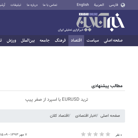
فارسی
العربية
English
تماس با ما
درباره ما
تبلیغات
آرشی
صفحه اصلی
سیاست
اقتصاد
فرهنگ
جامعه
بین‌الملل
ورزش
تا
مطالب پیشنهادی
ترید EURUSD با اسپرد از صفر پیپ
صفحه اصلی
اخبار اقتصادی
اقتصاد کلان
۷ مهر ۱۳۹۳ - ۱۵:۰۹
۰ نفر