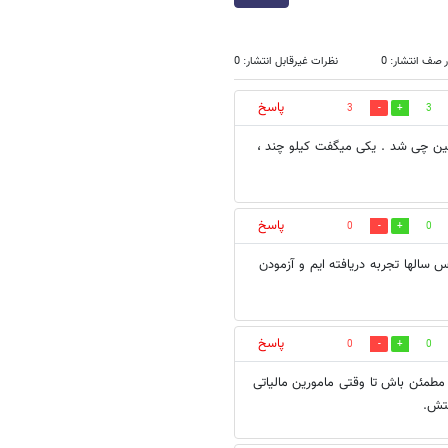
 صف انتشار: 0
نظرات غیرقابل انتشار: 0
پاسخ
3
3
ین چی شد . یکی میگفت کیلو چند ،
پاسخ
0
0
 سالها تجربه دریافته ایم و آزمودن
پاسخ
0
0
 مطمئن باش تا وقتی مامورین مالیاتی
ستش.