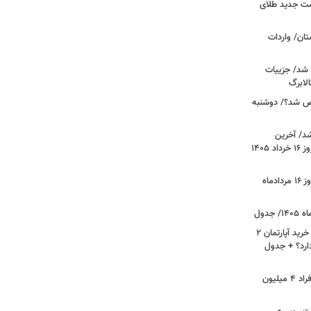
مت جدید طلای
ان/ واردات
 شد/ جزییات
لابرگ
ص شد؟/ دوشنبه
د/ آخرین
وضعیت قیمت خودروهای پرفروش امروز ۱۶ خرداد ۱۴۰۵
قیمت جدید دلار، یورو و سایر ارزها امروز ۱۶ مردادماه
لیست قیمت خرید مسکن در نازی‌آباد/ خرید آپارتمان ۲
دارد؟ + جدول
سرپرستان خانوار بخوانند/ حساب این افراد ۴ میلیون