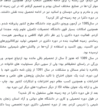
می دیدم، این رشته را برای ادامه تحصیل انتخاب کردم. همچنین شاهد 
موثر آن¬ها در صنایع مختلف استان بودم و تصمیم گرفتم که در این زمینه اد
پدر و مادرم و برخی دوستان و اساتید نیز در ادامه تحصیل بنده نقش داشتند.
در دوره دکترا در چه زمینه¬ای کار کردید؟
در سال1385 در آزمون ورودی دکتری چند دانشگاه مطرح کشور پذیرفته شدم
همچنین امکانات بسیار قوی دانشگاه تحصیلات تکمیلی علوم پایه، مجددا این
کردم. فعالیت دوره دکتری را زیر نظر دکتر فواد کاظمی و پروفسور هورست کی
رساندم. زمینه فعالیت بنده در دوره دکتری در خصوص تولید نورکاتالیزورهای 
دی اکسید، روی اکسید و استفاده از آن¬ها در واکنش¬های شیمیایی مختلف
نرسیده بود.
در سال 1389 که هنوز 2 سال از تحصیلم باقی مانده بود ازدوا
بزرگی در راستای تحقیقاتم بود؛ ولی از سویی دیگر مسئولیت های خانواده در
این دوره، ثبت یک عنوان اختراع با تائید سازمان پژوهش های علمی و صن
اختراعات و همچنین کسب مقام دوم اختراعات و ابتکارات کشور بود. چاپ چ
ملی و ارائه یک عنوان مقاله ISI از دیگر دستاورد¬های دیگر این دوره بود.
بعد از طی دوره دکترا در چه زمینه هایی مشغول به کار شدید؟
شیمی را تدریس کردم. بعد از دوره تحصیلی دکتری دوره تخصصی پسا دکتری 