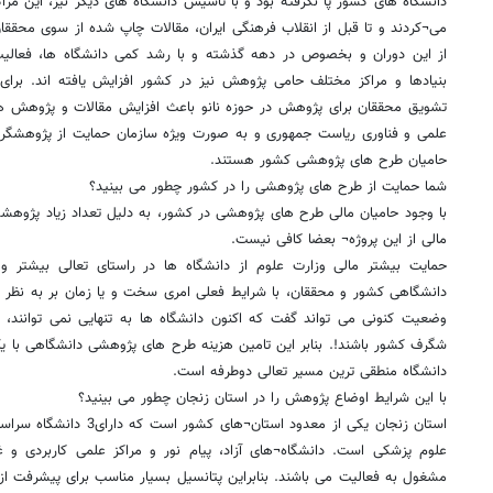
دانشگاه های کشور پا نگرفته بود و با تاسیس دانشگاه های دیگر نیز، این مرا
می¬کردند و تا قبل از انقلاب فرهنگی ایران، مقالات چاپ شده از سوی محققا
از این دوران و بخصوص در دهه گذشته و با رشد کمی دانشگاه ها، فعالی
بنیادها و مراکز مختلف حامی پژوهش نیز در کشور افزایش یافته اند. برای 
تشویق محققان برای پژوهش در حوزه نانو باعث افزایش مقالات و پژوهش ه
علمی و فناوری ریاست جمهوری و به صورت ویژه سازمان حمایت از پژوهشگران و
حامیان طرح های پژوهشی کشور هستند.
شما حمایت از طرح های پژوهشی را در کشور چطور می بینید؟
با وجود حامیان مالی طرح های پژوهشی در کشور، به دلیل تعداد زیاد پژوهش
مالی از این پروژه¬ بعضا کافی نیست.
حمایت بیشتر مالی وزارت علوم از دانشگاه ها در راستای تعالی بیشتر 
دانشگاهی کشور و محققان، با شرایط فعلی امری سخت و یا زمان بر به نظر می
وضعیت کنونی می تواند گفت که اکنون دانشگاه ها به تنهایی نمی توانند
شگرف کشور باشند!. بنابر این تامین هزینه طرح های پژوهشی دانشگاهی با یک
دانشگاه منطقی ترین مسیر تعالی دوطرفه است.
با این شرایط اوضاع پژوهش را در استان زنجان چطور می بینید؟
استان زنجان یکی از معدود است
علوم پزشکی است. دانشگاه¬های آزاد، پیام نور و مراکز علمی کاربردی و غیر
مشغول به فعالیت می باشند. بنابراین پتانسیل بسیار مناسب برای پیشرفت از