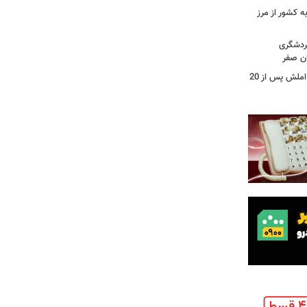
خته به کشور از مرز
گردشگری
ان صفر
بازرس کل گیلان :پروژه محور شلمان - املش پس از 20