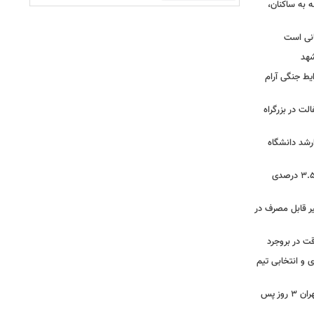
 به ساکنان،
انی است
یط جنگی آرام
 آسفالت در بزرگراه
رشد دانشگاه
رشد ۱۸.۳۹ درصدی ازدواج و کاهش ۳.۵۹ درصدی
ر قابل مصرف در
 و انتخابی تیم
سرگردانی مسافران «اصفهان» در مرز مهران ۳ روز پس