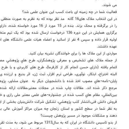
می شوند.
فعالیت شما در چه زمینه ای باعث کسب این عنوان علمی شد؟
در این انتخاب ملاک های16 گانه مد نظر بوده که به نظرم به 
را در برگرفته و محک بزند. بنده در 15 مورد 
برگزاری همایش در این دوره 136 درخواست ارسال شده بود 
اولیه قرار داده و سپس 4 نفر از اساتید و اعضاء هیات علمی دانش
عهده داشتند.
مواردی از این ملاک ها را برای خوانندگان نشریه بیان کنید.
از جمله ملاک های تشخیص و معرفی پژوهشگران، طرح هاي پژوهشي مصو
اتمام یافته (دارای حسن انجام کار از کارفرما)، طرح های کاربردی و یا طرح
البته اختراع، ابتکار، نوآوری، طراحی نرم افزار، ثبت ژن، اثر بدیع و ارزنده 
پايان¬نامه¬هاي مصوب اخذ شده با دانشجويان دیگر به عنوان مشاور، پژ
مرجع ذكر شده اند. مقالات چاپ شده در مجلات معتبر،مقالات ارائه شد
بين‌المللي، مقام هاي كسب شده در جشنواره¬های علمی معتبر ملی رازی و خوا
فروش دانش فنی،انتشار كتب پژوهشي، تشكيل شركت دانش‌بنيان بخشی از ای
به نظر شما در سطح کشور و استان زنجان چه میزان مراکز آموزش عالی
دهند و مشکلات موجود در مسیر پژوهش چیست؟