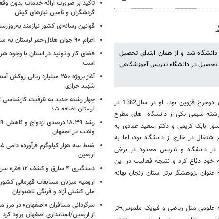
تاکید بر ضرورت ارائه خدمات بدون وقفه
گردشگران و تأمین نیازهای کیش
قوانین رسانه‌ای کشور نیازمند به‌روزرس
اعزام ۹۰ جوان هلال‌احمر لرستان به مشهد
ی سال1358 در شهر قزوین متولد شد. او در سال1377 وارد دانشگاه شد و از همان ابتدای تحصیل
فضای کار و تولید در استان با وجود شرا
است
ن تحصیل در دانشگاه تدریس آموزشگاهی
آغاز پروژه ۲۵۰ میلیارد ریالی روکش
شهید خرازی
چهار رشته جدید به ظرفیت کارشناسی ا
مقدمات فعالیت های صنعتی صفری از کارخانه شیشه آبگینه و کارخانه ایران دوچرخ قزوین بود. او در سال1382 در
لرستان اضافه شد
 رشته شیمی یکی از دانشگاه های مطرح
سور بابک کریمی و دکتر سعید عمادی به
ولادت در اصفهان
شتغال در خارج از دانشگاه بود، اما به
ضبط سه هزار کیلوگرم فرآورده دامی غی
 در دانشگاه و تدریس محدود در برخی
اربعین
هشگر در سال1384 با نمره3/19 از پایان نامه خود دفاع کرد و نتیجه فعالیت در این
دستگیری ۴ سارق و کشف ۱۲ فقره سرقت در بروجرد
نتخاب او به عنوان پژوهشگر برتر استان زنجان بهانه
ارومیه میزبان مسابقات قهرمانی کشوری
ملی کشتی آزاد و فرنگی ناشنوایان
به علومی مثل ریاضی و فیزیک ملموس¬تر
از اربعین/استانداری اصفهان ورود کرد