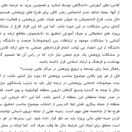
کلاس¬های آموزشی دانشگاهی توسط اساتید و همچنین ورود به عرصه های فع
از آنها، بعضا شاهد عدم اختصاص زمان کافی برای طرح¬های پژوهشی هستیم که
حال جذب فارغ التحصیلان به عنوان عضو هیات علمی پژوهشی و فعالیت تخصص
گشای برخی مشکلات در این حوزه باشد. کما این که این افراد فارغ از مشک
پروژه های تحقیقاتی و صرف آموزشِ تحقیق به دانشجویان مقاطع ارشد و دکت
آشنایی با مشکلات موجود و ارتباطات بین (موضوعات) صنعت و دانشگاه 
دانشگاه از این اعضاء می تواند، انجام قراردادهای صنعتی به جای ارائه کلاس
بر مشکلات پژوهش یک عزم جمعی نیاز دارد که در راس آن ها تصمیم گیر
بهداشت و فرهنگ و ارشاد اسلامی قرار داشته باشند.
راهکار شما برای توسعه و ترویج پژوهش در مراکز علمی چیست؟
قبل از هر چیز یافتن موضوع مناسب پژوهش که مورد نیاز کشور باشد، از اه
بنده موضوعات انتخابی پژوهشی در درجه اول باید به ترتیب پاسخگوی نیازه
مثال با توجه به گستره وسیع گیاهان دارویی منطقه کهکیلویه و بویر احمد، فعا
در صدر توجه محققان این منطقه از کشور باشد. کما این ¬که خروجی این 
منطقه از جمله بیکاری نقش ایفا کند.پس از انتخاب موضوع مناسب تحقیق ب
طرح¬ها از شاخصه¬های مهم است. زمینه هایی از جمله نیروی انسانی توانمند 
کردن جنبه¬های مالی پروژه باید مد نظر قرار داده شود. این بسترها در هر
است محقق برای ایجاد این شرایط سال ها وقت صرف کند. کما اینکه در محل ه