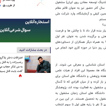
لدینگ توسعه معادن روی ایران) مشغول
 سال آخر حضور نیز به عنوان قائم مقام
94 به عنوان مدیر بهبود و تضمین کیفی و آزمایشگاه، وارد شرکت ملی
ستم.
ت؟
 بنده قرار داد تا با چالش ها و فرصت
ی و برگزیده شدن به عنوان نفر اول
جشنواره نوآوری و شکوفایی و همچنین تولید محصول برتر کشور در سال 93 به همراه دیگر همکاران از دستاوردهای
ش روز دنیا در حوزه کاری خود انجام می
در بحث مشارکت کنید
اعترافات دختر بلاگر
رجب‌زاده را به قتل ر
استان شناسایی و معرفی می شوند. از
به من تذکر حجاب می
ه ها، معمولا این افراد از هیات علمی
گفت بابت قتل بسیجی
هفته پژوهش و دانشگاه های استان برای
اولین دوره در سال1394، این بار میدان را برای جوان تر ها و دانشجویان نیز باز کرده و از میان افرادی که تا 2سال
 و یا پسادکتری مشغول به فعالیت بوده اند، پژوهشگر
ز دانشگاه های استان زنجان مشغول به
شغول به تحصیل هستند. در این بین در
رده دکتری و پسا دکتری 3 نفر با رتبه اول تا سوم و در رده کارشناسی ارشد نیز 3 نفر با رتبه های اول تا سوم انتخاب