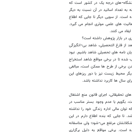
دانشگاه¬های درجه یک در کشور است که
 به تعداد اساتید در آن نسبت به دیگر
ه است. از سویی دیگر تا جایی که اطلاع
عالیت های علمی موثری انجام می گیرد.
یفاء می کنند.
ری در بازار پژوهش داشته است؟
د از فارغ التحصیلی، شاهد بی¬انگیزگی
یان نامه های تحصیلی شاهد باشیم. نبود
جب شده تا در برخی مواقع شاهد استخراج
ندن برخی از طرح ها ممکن است، مبالغی
یگر محیط زیست نیز با دور ریزهای این
ای سال ها کاربرد نداشته باشد.
های تحقیقاتی، اجرای قانون منع اشتغال
ت، بگویم با عدم وجود بستر مناسب در
وان مالی اداره زندگی خود را نداشته
. تا جایی که بنده اطلاع دارم در این
کلاتشان مرتفع می¬شود؛ ولی متاسفانه
 است. برخی مواقع به دلیل برگزاری