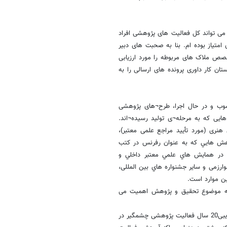
صورت منطقی می تواند کل فعالیت های پژوهشی افراد
از 16 مورد خواسته شده، دارای امتیاز بوده ام. بنا به صحبت های دبیر
که یک تیم متخصص ملاک های مربوطه را مورد ارزیابی
گاه های استان کار داوری پرونده های ارسالی را به
ب و در حال اجرا، طرح¬های پژوهشی
 هایی که به مرحله¬ی تولید رسیده¬اند.
ی هنری (مورد تأیید مراجع علمی معتبر)،
وهش هايي كه به عنوان رفرنس در كتب
ه در همايش هاي علمي معتبر داخلي و
رزمی و ساير جشنواره هاي بین المللی،
ن موارد است.
 به موضوع تحقیق و پژوهش اهمیت می
از بدو تاسیس دانشگاه در ایران که به سال1313 مربوط می شود، به مدت تقریبی20 سال فعالیت پژوهشی چشمگیر در