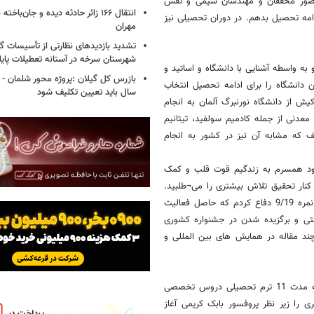
حضور محققان و مهندسان شیمی و نقش
انتقال ۱۶۶ زائر حادثه‌ دیده و جان‌با
امه تحصیل بدهم. در دوران تحصیلی نیز
مهران
تشدید بازدیدهای نظارتی از تأسیسات 
شهرستان سرخه در آستانه تعطیلات پای
 و به واسطه آشنایی با دانشگاه و اساتید و
 دانشگاه را برای ادامه تحصیل انتخاب
سال باید تعیین تکلیف شود
ش از دانشگاه نورنبرگ آلمان به انجام
معدنی از جمله کادمیم سولفید، تیتانیم
 که مشابه آن نیز در کشور به انجام
ج نمودم. ورود همسرم به زندگیم قوت قلب و کمک
 کنار تحقیق تلاش بیشتری را می¬طلبید.
بالاخره با تمام مسائل و مشکلات در سال 1391 از پایان نامه دکتری خود با نمره 9/19 دفاع کردم که حاصل فعالیت
عتی و برگزیده شدن در جشنواره کشوری
ند مقاله در همایش های بین المللی و
در طول دوره تحصیلی و کاری در دانشگاه های دولتی و آزاد استان زنجان به مدت 11 ترم تحصیلی دروس تخصصی
را زیر نظر پروفسور بابک کریمی آغاز