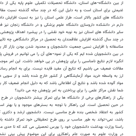
از بین دانشگاه¬های استان، دانشگاه تحصیلات تکمیلی علوم پایه یکی از 
غنیمتی برای استان است و به دلیل این که در چند ساله گذشته نسبت مقاله
دانشگاه های کشور بالاتر است، طراز علمی استان را نیز به نسبت افزایش داد
دارم در دانشکده داروسازی دانشگاه علوم پزشکی و در دانشگاه زنجان نیز ف
سایر دانشگاه های استان نیز به نوبه خود نقشی را در پیشبرد اهداف پژوهشی ا
در چند سال گذشته افزایش علاقمندان به تحصیل در مراکز دانشگاهی چه تاثی
متاسفانه با افزایش نسبی جمعیت دانشجویان و محدود شدن بودن بازار کار بع
در بین دانشجویان شده ایم که یکی از نمود¬های آن را می توانیم در فروش پا
انگیزه لازم نتایج نامناسبی را برای پژوهش در پی خواهد داشت. این امر مو
مقالات ضعیف می باشیم که نتایج آن مفید فایده نیست. برای به انجام رسا
ارز به واسطه خرید مواد آزمایشگاهی از کشور خارج شده باشد و از سویی د
مواد آلوده شده باشد و نتایج آن اطلاعاتی باشد که به دلیل انجام ضعیف کار بر
شما نقش مراکز علمی را برای پرداختن به امر پژوهش چه می دانید؟
یکی از راهکارهای برخی از دانشگاه ها برای تمرکز بیشتر دانشجویان در طرح 
در حین تحصیل است. این راهکار با توجه به بسترهای موجود و یا بهتر اس
کشور به اعتقاد شخصی بنده طرح مناسبی نیست. دانشجوی ارشد و دکتری که ت
باشد، نمی¬تواند به طور مناسب بر روی طرح تحقیقاتی خود تمرکز داشته باشد
راستا وزارت بهداشت دانشجویان خود را بورس تحصیلی می کند که تا حدی مش
در وزارت علوم به صورت عام راهکاری برای این موضوع پیش بینی نشده