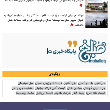
سازمان وظیفه عمومی فراجا درباره معافیت سربازان فراری اطلاعیه داد
ابوالفتح: برای ترامپ مهم نیست تاج بر سر کار باشد یا عمامه/ آمریکا به
دنبال تغییر حکومت نیست/ عمان و عربستان در توقف حملات نقش
داشتند
وبگردی
خبرآنلاین
راه نو آنلاین
بازی آنلاین
قیمت تلویزیون سونی
مبل مینیمال
جراح بینی گوشتی
پرشین هتل
قیمت آهن فولاد ایرانیان
اعتبارسنجی بانکی
قیمت طلا امروز
بلیط قطار
شرکت رادوکو
قیمت پروفیل
سایت یوتوتایمز