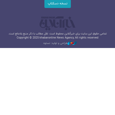
نسخه دسکتاپ
تمامی حقوق این سایت برای خبرآنلاین محفوظ است. نقل مطالب با ذکر منبع بلامانع است.
Copyright © 2025 khabaronline News Agancy, All rights reserved
طراحی و تولید: نستوه