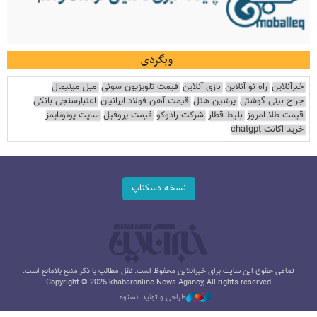
وبگردی
خبرآنلاین
راه نو آنلاین
بازی آنلاین
قیمت تلویزیون سونی
مبل مینیمال
جراح بینی گوشتی
پرشین هتل
قیمت آهن فولاد ایرانیان
اعتبارسنجی بانکی
قیمت طلا امروز
بلیط قطار
شرکت رادوکو
قیمت پروفیل
سایت یوتوتایمز
خرید اکانت chatgpt
نسخه دسکتاپ
تمامی حقوق این سایت برای خبرآنلاین محفوظ است. نقل مطالب با ذکر منبع بلامانع است.
Copyright © 2025 khabaronline News Agancy, All rights reserved
طراحی و تولید: نستوه