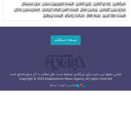
خبرآنلاین
راه نو آنلاین
بازی آنلاین
قیمت تلویزیون سونی
مبل مینیمال
جراح بینی گوشتی
پرشین هتل
قیمت آهن فولاد ایرانیان
اعتبارسنجی بانکی
قیمت طلا امروز
بلیط قطار
شرکت رادوکو
قیمت پروفیل
نسخه دسکتاپ
تمامی حقوق این سایت برای خبرآنلاین محفوظ است. نقل مطالب با ذکر منبع بلامانع است.
Copyright © 2025 khabaronline News Agancy, All rights reserved
طراحی و تولید: نستوه