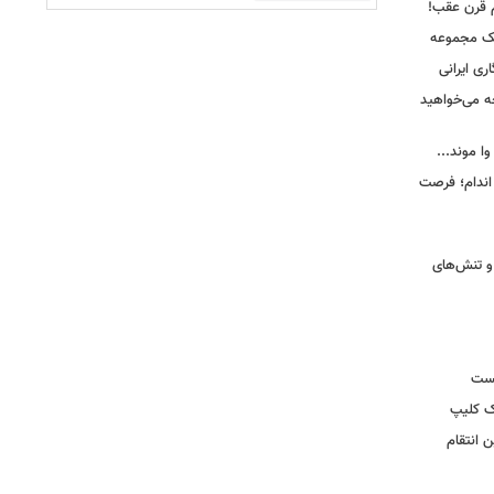
م قرن عقب!
یک مجموعه
ری ایرانی
ه می‌خواهید
وا موند...
اندام؛ فرصت
و تنش‌های
یست
ک کلیپ
 انتقام