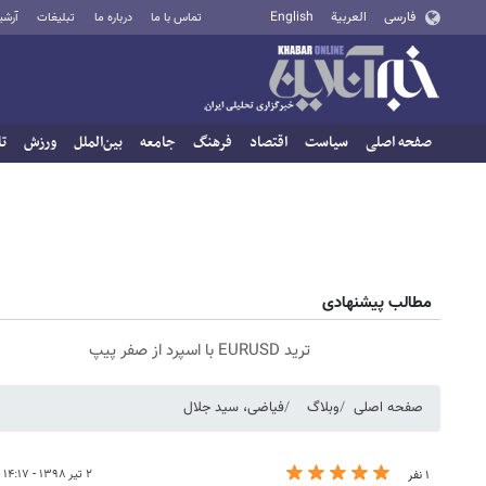
فارسی
العربية
English
تماس با ما
درباره ما
تبلیغات
آرشی
صفحه اصلی
سیاست
اقتصاد
فرهنگ
جامعه
بین‌الملل
ورزش
تا
مطالب پیشنهادی
ترید EURUSD با اسپرد از صفر پیپ
صفحه اصلی
وبلاگ
فیاضی، سید جلال
۲ تیر ۱۳۹۸ - ۱۴:۱۷
۱ نفر