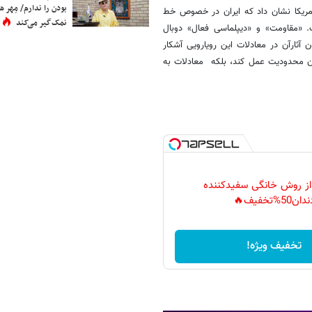
بودن را ندارم/ مِهر هم
آمریکا نشان داد که ایران در خصوص خط
نمک‌گیر می‌کند
 «مقاومت» و «دیپلماسی فعال» دوبال
 آثارآن در معادلات این رویارویی آشکار
ون محدودیت عمل کند، بلکه معادلات به
 از روش خانگی سفیدکننده
دان50%تخفیف🔥
تخفیف ویژه!