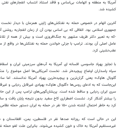
آمریکا به منطقه و اتهامات بی‌اساس و فاقد استناد انتساب انفجارهای نفتی 
کشیده شد.
آخرین اتهام در خصوص حمله به نفتکش‌های ژاپنی همزمان با دیدار نخست وزی
جمهوری اسلامی بود. اتفاقی که بی اساس بودن آن از زمان انفجاربه روشنی 
-که به تعبیر دکتر ظریف مشهور به جنگ‌افروزی است و بیش از همه از تلاش‌
عامل اصلی آن بودند. ترامپ با جزئی خواندن حمله به نفتکش‌ها در واقع از مو
عقب‌نشینی کرد.
با تجاوز پهپاد جاسوسی افسانه ای آمریکا به آب‌های سرزمینی ایران و اسقا
سپاه پاسداران اوضاع پیچیده‌تر شد. نخست آمریکایی‌ها اصل موضوع را منکر
گلوبال هاوک» یعنی گران‌ترین و پیچیده‌ترین پهپاد آمریکا ندانستند. اما 
این‌جاست که به ادعای روس‌ها «گلوبال هاوک» پهپادی غیرقابل ردیابی و غیرق
سری ایران ردیابی و ساقط شده است. پریشان‌گویی‌های ترامپ پس از این حادث
را بیشتر آشکار کرد. نشست اضطراری کاخ سفید بدون نتیجه پایان یافت و ساع
کرد به خاطر احتمال کشته شدن ۱۵۰ نفر در حمله به ایران دستور حمله نظامی به ایران را لغو کرده است!
این در حالی است که روزانه صدها نفر در فلسطین، یمن، افغانستان و 
غیرمستقیم آمریکا به خاک و خون کشیده می‌شوند. بنابراین علت لغو حمله نظا