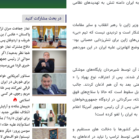
به ایران دامنه تنش به تهدیدهای نظامی
در بحث مشارکت کنید
ر ژاپن با رهبر انقلاب و سایر مقامات
نماز جماعت سران ترک
آشکار است و تردیدی نیست که تیم «بی»
پاکستان + عکس / بن‌س
های ژاپن برای تنش‌زدایی عصبانی بود-
شریف و اردوغان پس ا
دفاع مشترک نماز خوا
ضع اتهام‌زنی علیه ایران در این موردهم
شما نظر بدهید/ اگر خ
سوالی از رئیس جمه
خبری فردا می‌پرسیدی
ط آن توسط شیرمردان پایگاه‌های موشکی
سناتور آمریکایی خواه
 شدند. پس از اعتراف، نوع پهپاد را «
برای شورش در ایران 
ساعتی بعد به آن هم اذعان کردند. جالب
فرقی نمی‌کند پسر شاه 
ابل سقوط است که حالا با سلاح‌های فوق
مریم رجوی، هر کسی 
ه، سرگردانی در اردوگاه جمهوری‌خواهان
اسلامی
«پیمان مکه» و آرایش
تی پس از آن رئیس جمهور آمریکا اعلام
ائتلاف نظامی جدید 
برای تهران دارد؟ / مث
اسلام‌آباد علیه خلاء
سایر کشورها با دخالت های مستقیم و
سوسن پرور: دیگر «عا
می توسط ترامپ را نباید در ادعاهای به
نیستم/ شو آف‌های لاز