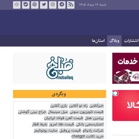
شنبه ۱۷ مرداد ۱۴۰۵
انتشارات
وبلاگ
استان‌ها
وبگردی
خبرآنلاین
راه نو آنلاین
بازی آنلاین
قیمت تلویزیون سونی
مبل مینیمال
جراح بینی گوشتی
پرشین هتل
قیمت آهن فولاد ایرانیان
اعتبارسنجی بانکی
قیمت طلا امروز
بلیط قطار
شرکت رادوکو
قیمت پروفیل
سایت یوتوتایمز
خرید اکانت chatgpt