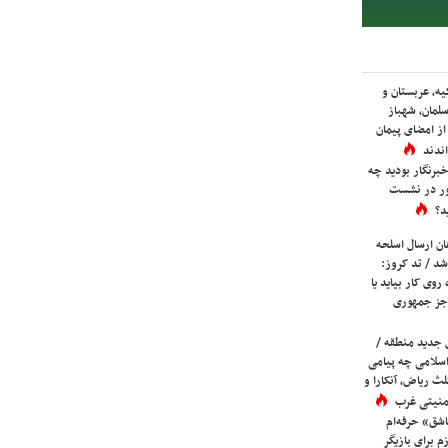
یه، عربستان و
لمان، شهباز
ز امضای پیمان
ندند
برنگار بودید چه
ور در نشست
د؟
ان ارسال اسلحه
شد / تد کروز:
روی کار بیاید یا
جز جمهوری
 جدید منطقه /
اسلامی چه پیامی
لث ریاض، آنکارا و
 امنیتی غرب
شق» حرفه‌ام
م برای بازیگر