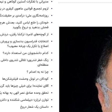
مدیرانی با تفکرات آستین کوتاهی و نی
لزوم تجمیع قوانین ماهوی کیفری در 
روزنامه‌نگاری ملی؛ درآمدی بر حقیقت‌نگا
خودتان را خلع لباس کنید، بعدش هرچ
فحش بدهید و دروغ بگویید
از کوچه‌های لامرد؛ ترکشا رفتِن، دردِش 
انتخابات فدراسیون بدنسازی و پرورش 
اصلاح یا تکرار یک چرخه معیوب؟
کدام دانشجویان من استعداد دارند؟
زنگ خطر تندروی؛ تلاقی تندروی داخلی 
منطقه‌ای
چرا نه به اعدام ؟
کودکان در تونل وحشت فیلترشکن‌ها
آقای نماینده! برای خیلی چیزها باید گر
تحقق وعده صادق نصر الهی به بهانه ی
توازن لرزان؛ دیپلماسی شکننده و دکترین
داستان یک شعار دروغ