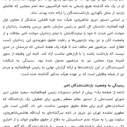
او در یک ماه گذشته هیچ پاسخی به نامه فراکسیون خط امام مجلس که تقاضای
بازدید از محل نگهداری بازداشت‌شدگان را ارائه داده بودند، نداد.
بر اساس دستور دیروز شاهرودی، هیأت سه نفره قضایی متشکل از معاون اول
قوه قضائیه، دادستان کل کشور و رئیس سازمان مامور بررسی وضعیت زندانیان و
حوادث اخیر شدند تا خود یا نمایندگانشان با تمام زندانیان حوادث اخیر ملاقات و از
وضعیت آنان و نیز روند بازجویی‌ها و رعایت حقوق شهروندی این زندانیان کسب
اطلاع کنند. مرتضوی هم مکلف شد تا ظرف یک هفته کسانی که جرمشان در حدی
نیست که بازداشت باشند را با قرارهای مناسب آزاد کند. البته این وظیفه از سوی
کمیته ویژه مجلس نیز به مرتضوی محول شده بود. رسیدگی به شکایات
آسیب‌دیدگان در این بازداشت‌ها و ارائه گزارش نهایی به رئیس قوه‌قضائیه و مردم
نیز از جمله وظایفی است که بر عهده هیأت مذکور گذاشته شده است.
رسیدگی به وضعیت بازداشت‌شدگان اخیر
ادامه از صفحه یک> پیش از انجام دستورات رئیس قوه‌قضائیه، سعید جلیلی دبیر
شورای امنیت‌ملی از دستور مقام معظم رهبری برای تعطیلی یک بازداشتگاه که
استانداردهای لازم برای حفظ حقوق متهمین نداشت، خبر داد. گفتنی است علی
مطهری نماینده تهران نیز دیروز در نامه سرگشاده‌ای به آیت‌الله هاشمی‌شاهرودی،
سکوت وی را به منزله عدم حساسیتش به دفاع از حقوق مظلوم خواند و از اخباری
دال بر برخورد توأم با فشارهای روحی و جسمی با بازداشت‌شدگان که گاهی منجر