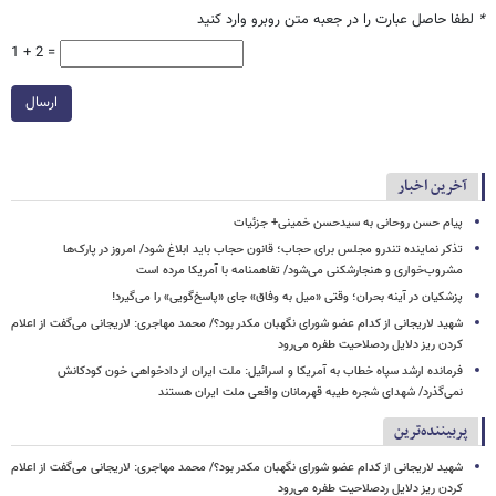
*
لطفا حاصل عبارت را در جعبه متن روبرو وارد کنید
1 + 2 =
ارسال
آخرین اخبار
پیام حسن روحانی به سیدحسن خمینی+ جزئیات
تذکر نماینده تندرو مجلس برای حجاب؛ قانون حجاب باید ابلاغ شود/ امروز در پارک‌ها
مشروب‌خواری و هنجارشکنی می‌شود/ تفاهمنامه با آمریکا مرده است
پزشکیان در آینه بحران؛ وقتی «میل به وفاق» جای «پاسخ‌گویی» را می‌گیرد!
شهید لاریجانی از کدام عضو شورای نگهبان مکدر بود؟/ محمد مهاجری: لاریجانی می‌گفت از اعلام
کردن ریز دلایل ردصلاحیت طفره می‌رود
فرمانده ارشد سپاه خطاب به آمریکا و اسرائیل: ملت ایران از دادخواهی خون کودکانش
نمی‌گذرد/ شهدای شجره طیبه قهرمانان واقعی ملت ایران هستند
پربیننده‌ترین
شهید لاریجانی از کدام عضو شورای نگهبان مکدر بود؟/ محمد مهاجری: لاریجانی می‌گفت از اعلام
کردن ریز دلایل ردصلاحیت طفره می‌رود