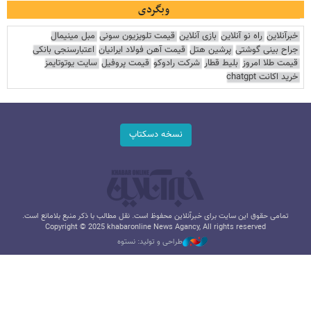
وبگردی
خبرآنلاین
راه نو آنلاین
بازی آنلاین
قیمت تلویزیون سونی
مبل مینیمال
جراح بینی گوشتی
پرشین هتل
قیمت آهن فولاد ایرانیان
اعتبارسنجی بانکی
قیمت طلا امروز
بلیط قطار
شرکت رادوکو
قیمت پروفیل
سایت یوتوتایمز
خرید اکانت chatgpt
نسخه دسکتاپ
تمامی حقوق این سایت برای خبرآنلاین محفوظ است. نقل مطالب با ذکر منبع بلامانع است.
Copyright © 2025 khabaronline News Agancy, All rights reserved
طراحی و تولید: نستوه