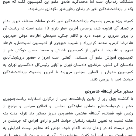
مشکلات زندانیان است اما محمدکریم عابدی عضو این کمیسیون گفت که هیچ
یک از بازداشت‌شدگان اخیر در زندان رجایی‌شهر نگهداری نمی‌شوند.
کمیته ویژه بررسی وضعیت بازداشت‌شدگان اخیر که در ساعات مختلف دیروز مدام
بر تعداد آنها افزوده شد، بر‌اساس آخرین اخبار دارای 10 عضو است که ریاست آن
را پرویز سروری بر عهده دارد و کاظم جلالی، سیدعلی آقازاده، عوض حیدرپور،
غلامرضا کرمی، محمد کرمی‌راد و شبیب جویجری از کمیسیون امنیت‌ملی، فرهاد
تجری و غلامرضا اسدالهی از کمیسیون قضائی و محمد حسن دوگانی هم از
کمیسیون آموزش عضو آن هستند. گفتنی است امروز با حضور دری‌نجف‌آبادی
دادستان کل کشور، مرتضوی دادستان تهران و آوایی رئیس‌کل دادگستری تهران به
کمیسیون حقوقی و قضایی مجلس می‌روند تا آخرین وضعیت بازداشت‌شدگان
حوادث اخیر را بررسی کنند.
دستور متأخر آیت‌الله شاهرودی
با گذشت چهل روز از اولین بازداشت‌ها پس از برگزاری انتخابات ریاست‌جمهوری
دهم و درخواست‌های متمادی نمایندگان مجلس، و فعالان سیاسی و مراجع از
رئیس قوه قضائیه، آیت‌الله هاشمی شاهرودی دیروز دستور داد ظرف مدت یک
هفته نسبت به تعیین تکلیف زندانیان حوادث اخیر و آزادی افرادی که جرمشان در
حدی نیست که در زندان بمانند اقدام شود. مهلتی که معلوم نیست اجرایش به
عمر ریاست وی بر این قوه که در روزهای پایانی آن به سر می‌برد، قد بدهد یا نه.