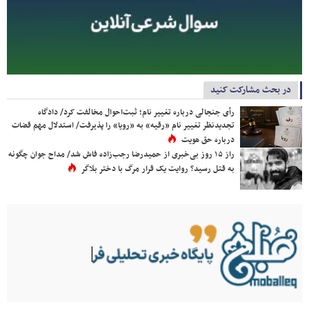
در بحث مشارکت کنید
رأی جنجالی درباره تغییر نام؛ ثبت‌احوال مخالفت کرد/ دادگاه
تجدیدنظر تغییر نام «رقیه» به «رویا» را پذیرفت/ استدلال مهم قضات
درباره حق هویت
راز ۱۵ روز بی‌خبری از حمیدرضا رجب‌زاده فاش شد/ مداح جوان چگونه
به قتل رسید؟ روایت یک قرار مرگ با دختر بلاگر