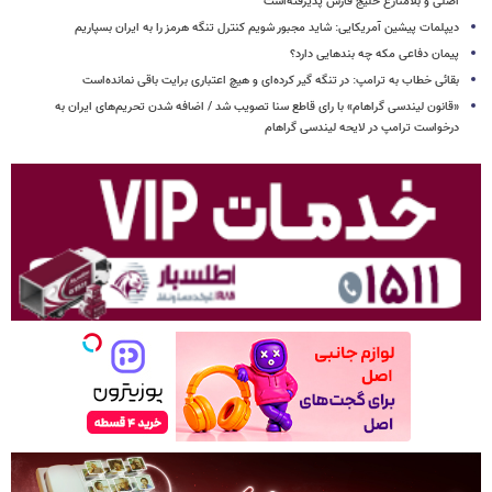
اصلی و بلامنازع خلیج فارس پذیرفته‌است
دیپلمات پیشین آمریکایی: شاید مجبور شویم کنترل تنگه هرمز را به ایران بسپاریم
پیمان دفاعی مکه چه بندهایی دارد؟
بقائی خطاب به ترامپ: در تنگه گیر کرده‌ای و هیچ اعتباری برایت باقی نمانده‌است
«قانون لیندسی گراهام» با رای قاطع سنا تصویب شد / اضافه شدن تحریم‌های ایران به
درخواست ترامپ در لایحه لیندسی گراهام