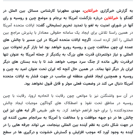
به گزارش خبرگزاری
خبرآنلاین
، مهدی مطهرنیا کارشناس مسائل بین الملل در
گفتگو با
خبرآنلاین
درباره بازگشت آمریکا به برجام و موضع چین و روسیه و رای
آنها در شورای امنیت به لغو یا تمدید تحریم تسلیحاتی گفت:
ایالات متحده آمریکا
در همین راستا تلاش برای ایجاد یک سامانه حقوقی معنادار با پذیرش مراجع بین
المللی را آغاز کرده است.
اگرچه ایالات متحده آمریکا در این مسیر با چالش های
عمده ای چون مخالفت چین و روسیه روبرو خواهد بود اما بازار گرم تحولات بین
المللی و نیاز دولتمردان قدرت های بزرگ به یکدیگر از جمله آمریکا به عنوان تنها
ابرقدرت باقی مانده از جنگ سرد موجب خواهد شد تا با بده بستان های دیگر
ایران بار دیگر تنها بماند. در همین حال آنچه که ایران تحت عنوان امید به چین و
روسیه و همچنین ایجاد فضای منطقه ای مناسب در جهت فشار به ایالات متحده
آمریکا دنبال می کند در وضعیت فعلی موثر و قابل قبول نخواهد بود.
در آن سو واشنگتن نیز با موانعی چون رقابت با اتحادیه اروپا، رقابت با چین
روسیه در مناطق تحت نفوذ و اصطکاک های گوناگون موجبات ایجاد چالش
محدودکننده را برای خود فراهم خواهد کرد. به طور طبیعی
اگر لبه های تیز این
چالش ها در دو جبهه موافقت و یا مخالفت با آمریکا به سرانجام معین کننده ای
در جهت شکل دادن به نظم آینده بین المللی بینجامد، می تواند جرقه هایی را در
آینده به وجود آورد که موجب افزایش و گسترش خشونت و درگیری ها در سطح