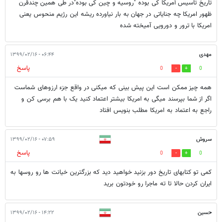
تاریخ تاسیس آمریکا کی بوده "روسیه و چین کی بوده"در طی همین چندقرن
ظهور امریکا چه جنایاتی در جهان به بار نیاورده ریشه این رژیم منحوس یعنی
امریکا با ترور و دورویی آمیخته شده
مهدی
۰۶:۴۴ - ۱۳۹۹/۰۲/۱۶
پاسخ
0
0
همه چیز ممکن است این پیش بینی که میکنی در واقع جزء ارزوهای شماست
اگر از شما بپرسند میگی به امریکا بیشتر اعتماد کنید یک با هم برسی کن و
راجع به اعتماد به امریکا مطلب بنویس افتاد
سروش
۰۷:۵۹ - ۱۳۹۹/۰۲/۱۶
پاسخ
0
0
کمی تو کتابهای تاریخ دور بزنید خواهید دید که بزرگترین خیانت ها رو روسها به
ایران کردن حالا تا ته ماجرا رو خودتون برید
حسین
۱۴:۲۲ - ۱۳۹۹/۰۲/۱۶