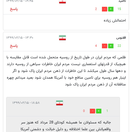
ناامید
۰۹:۴۵ - ۱۳۹۹/۰۲/۱۵
پاسخ
2
15
احتمالش زیاده
ققنوس
۱۳:۳۰ - ۱۳۹۹/۰۲/۱۵
پاسخ
4
22
ظلمی که مردم ایران در طول تاریخ از روسیه متحمل شده است قابل مقایسه با
هیچیک از قدرتهای استعماری نیست مردم ایران خاطرات سیاهی از روسیه دارند
و دهها سال طول میکشد تا این خاطرات از ذهن مردم ایران پاک شود و اگر
اینبار هم روسیه برای تامین منافع خود با آمریکا همدان شود بعید میدانم چهره
منافقانه آن از ذهن مردم ایران پاک شود
۱۸:۵۸ - ۱۳۹۹/۰۲/۱۵
0
1
جالبه که مسئولان ما همیشه کودتای 28 مرداد که هنوز سر
واقعیاتش بین علما اختلافه رو دلیل خباثت و دشمنی آمریکا