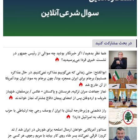
در بحث مشارکت کنید
شما نظر بدهید/ اگر خبرنگار بودید چه سوالی از رئیس جمهور در
نشست خبری فردا می‌پرسیدید؟
ابوالفتح: حتی زمانی که می‌گوییم مذاکره نمی‌کنیم، در حال مذاکره
هستیم/ برجام برای ایران معجزه بود/ چون برجام به سود ایران بود آمریکا
از آن خارج شد
نماز جماعت سران ترکیه، عربستان و پاکستان + عکس / بن‌سلمان، شهباز
شریف و اردوغان پس از امضای پیمان دفاع مشترک نماز خواندند
راز دشمنی وزیرخارجه لبنان با ایران / یوسف رجی چه ارتباطی با حزب
نزدیک به اسرائیل دارد؟
سناتور آمریکایی خواهان ارسال اسلحه برای شورش در ایران شد / تد
کروز: فرقی نمی‌کند پسر شاه روی کار بیاید یا مریم رجوی، هر کسی جز