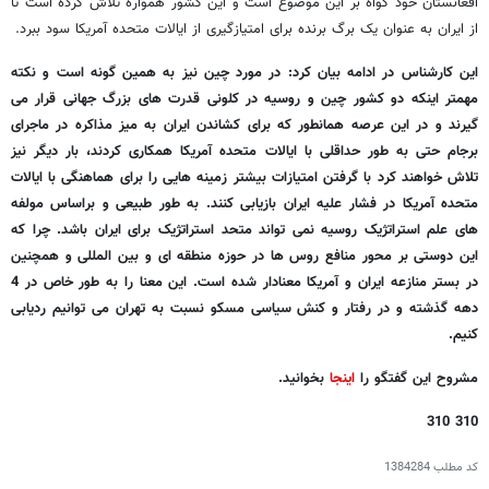
افغانستان خود گواه بر این موضوع است و این کشور همواره تلاش کرده است تا
از ایران به عنوان یک برگ برنده برای امتیازگیری از ایالات متحده آمریکا سود ببرد.
این کارشناس در ادامه بیان کرد: در مورد چین نیز به همین گونه است و نکته
مهمتر اینکه دو کشور چین و روسیه در کلونی قدرت های بزرگ جهانی قرار می
گیرند و در این عرصه همانطور که برای کشاندن ایران به میز مذاکره در ماجرای
برجام حتی به طور حداقلی با ایالات متحده آمریکا همکاری کردند، بار دیگر نیز
تلاش خواهند کرد با گرفتن امتیازات بیشتر زمینه هایی را برای هماهنگی با ایالات
متحده آمریکا در فشار علیه ایران بازیابی کنند.
به طور طبیعی و براساس مولفه
های علم استراتژیک روسیه نمی تواند متحد استراتژیک برای ایران باشد. چرا که
این دوستی بر محور منافع روس ها در حوزه منطقه ای و بین المللی و همچنین
در بستر منازعه ایران و آمریکا معنادار شده است. این معنا را به طور خاص در 4
دهه گذشته و در رفتار و کنش سیاسی مسکو نسبت به تهران می توانیم ردیابی
کنیم.
مشروح این گفتگو را
اینجا
بخوانید.
310 310
کد مطلب
1384284