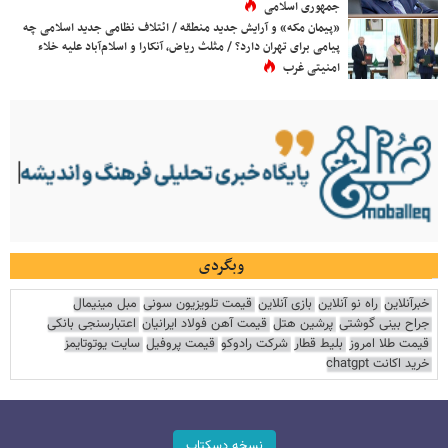
جمهوری اسلامی
«پیمان مکه» و آرایش جدید منطقه / ائتلاف نظامی جدید اسلامی چه
پیامی برای تهران دارد؟ / مثلث ریاض، آنکارا و اسلام‌آباد علیه خلاء
امنیتی غرب
وبگردی
خبرآنلاین
راه نو آنلاین
بازی آنلاین
قیمت تلویزیون سونی
مبل مینیمال
جراح بینی گوشتی
پرشین هتل
قیمت آهن فولاد ایرانیان
اعتبارسنجی بانکی
قیمت طلا امروز
بلیط قطار
شرکت رادوکو
قیمت پروفیل
سایت یوتوتایمز
خرید اکانت chatgpt
نسخه دسکتاپ