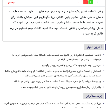
پاسخ
0
0
وقتی تصلیحاتمان راخودمان می سازیم پس چه نیازی به خرید هست باید به
دانش داخلی متکی باشیم واین دانش بروز نگهداریم این خودش باعث رفع
تحریم میشه اما با ضعف نشان دادن باعث تشدید تحریم‌ها می شویم که
عمال ورفتار خودمان باعثش هست باید خدا امید داشت وسر تعظیم در برابر
ظالم فرود نیاورد
آخرین اخبار
«قانون لیندسی گراهام» با رای قاطع سنا تصویب شد / اضافه شدن تحریم‌های ایران به
درخواست ترامپ در لایحه لیندسی گراهام
عراقچی: وقت آن رسیده که برادری واقعی در پیش بگیریم
اسرائیل و آمریکا جلوی حضور فرانسه در جنوب لبنان را گرفتند / فهرست اولیه کشورهای حافظ
صلح جنوب لبنان تائید شد /بیروت پیمانکاران امنیتی خصوصی را نپذیرفت
پروژه سالن رقص کاخ سفید متوقف شد / شکست ۴۰۰ میلیون دلاری ترامپ در دادگاه
پاشینیان: زمان برگزاری همه‌پرسی پیوستن ارمنستان به اروپا فرا نرسیده است
پربیننده‌ترین
بزرگ‌ترین شکست نظامی تاریخ آمریکا / استاد دانشگاه ایلینوی: ترامپ ایران را به عنوان قدرت