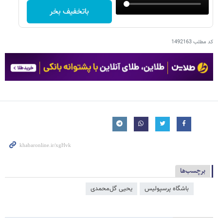
باتخفیف بخر
کد مطلب
1492163
برچسب‌ها
باشگاه پرسپولیس
یحیی گل‌محمدی