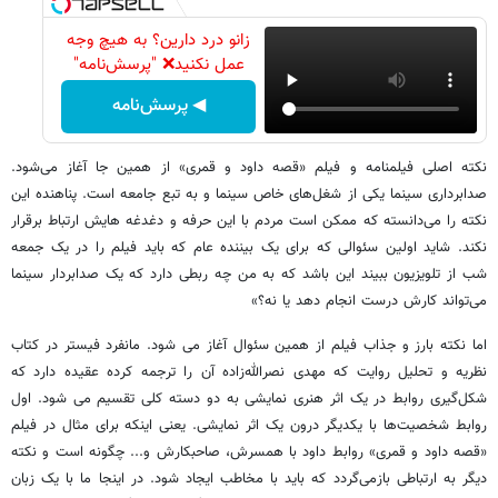
زانو درد دارین؟ به هیچ وجه
عمل نکنید❌ "پرسش‌نامه"
◀ پرسش‌نامه
نکته اصلی فیلمنامه و فیلم «قصه داود و قمری» از همین جا آغاز می‌شود.
صدابرداری سینما یکی از شغل‌های خاص سینما و به تبع جامعه است. پناهنده این
نکته را می‌دانسته که ممکن است مردم با این حرفه و دغدغه هایش ارتباط برقرار
نکند. شاید اولین سئوالی که برای یک بیننده عام که باید فیلم را در یک جمعه
شب از تلویزیون ببیند این باشد که به من چه ربطی دارد که یک صدابردار سینما
می‌تواند کارش درست انجام دهد یا نه؟»
اما نکته بارز و جذاب فیلم از همین سئوال آغاز می شود. مانفرد فیستر در کتاب
نظریه و تحلیل روایت که مهدی نصرالله‌زاده آن را ترجمه کرده عقیده دارد که
شکل‌گیری روابط در یک اثر هنری نمایشی به دو دسته کلی تقسیم می شود. اول
روابط شخصیت‌ها با یکدیگر درون یک اثر نمایشی. یعنی اینکه برای مثال در فیلم
«قصه داود و قمری» روابط داود با همسرش، صاحبکارش و... چگونه است و نکته
دیگر به ارتباطی بازمی‌گردد که باید با مخاطب ایجاد شود. در اینجا ما با یک زبان