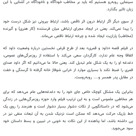
سینمایی رو‌به‌رو هستیم که باید بر مخاطب خودآگاه و ناخودآگاه در آشنایی با این
زبان تاثیر بگذارد.
از سوی دیگر اگر ارتباط درون اثر ناقص باشد، ارتباط بیرونی نیز شکل درست خود
را پیدا نمی‌کند. یعنی در ایجاد مجرای ارتباطی میان فرستنده (کار هنری) و گیرنده
(مخاطب) پارازیت ایجاد شده و چرخه ارتباط ناقص می‌ماند.
در فیلم قصه «داود و قمری» بعد از طرح فرض نخستین درباره وضعیت داود که
اتفاقا وجه عام ندارد، کارگردان سعی می‌کند با استفاده از روزمرگی‌های عمومی،
دغدغه او را به یک شکل عام تبدیل کند. یعنی حالا ما می‌دانیم که اگر داود صدای
قمری را ضبط نکند با بسیاری موارد از خرابی شوفاژ خانه گرفته تا گرسنگی و خفت
در مقابل پدر همسر و.... رو‌به‌روست.
بنابراین یک مشکل کوچک خاص جای خود را به دغدغه‌هایی عام می‌دهد که برای
هر مخاطبی ملموس است و به این ترتیب فیلم وارد حوزه روزمرگی‌هایی در زندگی
می‌شود که در داستانگویی از نکات دشوار بسیار دشوار است و هنرمند را روی یک
خط باریک حرکت می‌دهد که ممکن است نزدیک شدن به آن تبعات منفی نیز در
پی داشته باشد، اما پناهنده از این نکات به خوبی در تبیین و بسط داستان خود
سود می‌جوید.