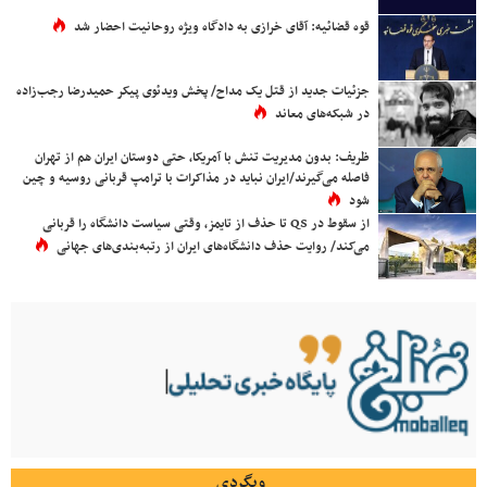
قوه قضائیه: آقای خرازی به دادگاه ویژه روحانیت احضار شد
جزئیات جدید از قتل یک مداح/ پخش ویدئوی پیکر حمیدرضا رجب‌زاده
در شبکه‌های معاند
ظریف: بدون مدیریت تنش با آمریکا، حتی دوستان ایران هم از تهران
فاصله می‌گیرند/ایران نباید در مذاکرات با ترامپ قربانی روسیه و چین
شود
از سقوط در QS تا حذف از تایمز، وقتی سیاست دانشگاه را قربانی
می‌کند/ روایت حذف دانشگاه‌های ایران از رتبه‌بندی‌های جهانی
وبگردی