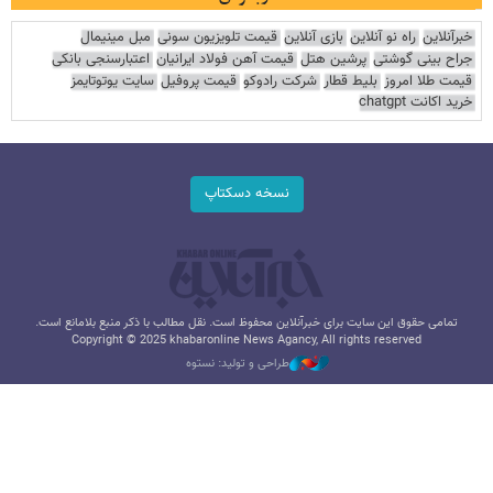
خبرآنلاین
راه نو آنلاین
بازی آنلاین
قیمت تلویزیون سونی
مبل مینیمال
جراح بینی گوشتی
پرشین هتل
قیمت آهن فولاد ایرانیان
اعتبارسنجی بانکی
قیمت طلا امروز
بلیط قطار
شرکت رادوکو
قیمت پروفیل
سایت یوتوتایمز
خرید اکانت chatgpt
نسخه دسکتاپ
تمامی حقوق این سایت برای خبرآنلاین محفوظ است. نقل مطالب با ذکر منبع بلامانع است.
Copyright © 2025 khabaronline News Agancy, All rights reserved
طراحی و تولید: نستوه