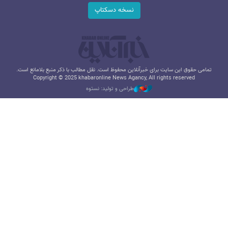
نسخه دسکتاپ
تمامی حقوق این سایت برای خبرآنلاین محفوظ است. نقل مطالب با ذکر منبع بلامانع است.
Copyright © 2025 khabaronline News Agancy, All rights reserved
طراحی و تولید: نستوه