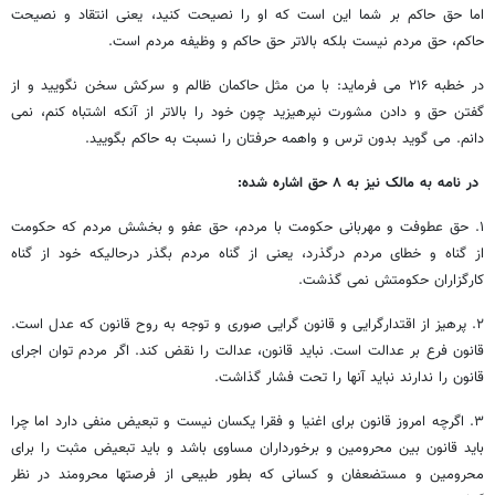
اما حق حاکم بر شما این است که او را نصیحت کنید، یعنی انتقاد و نصیحت
حاکم، حق مردم نیست بلکه بالاتر حق حاکم و وظیفه مردم است.
در خطبه ۲۱۶ می فرماید: با من مثل حاکمان ظالم و سرکش سخن نگویید و از
گفتن حق و دادن مشورت نپرهیزید چون خود را بالاتر از آنکه اشتباه کنم، نمی
دانم. می گوید بدون ترس و واهمه حرفتان را نسبت به حاکم بگویید.
در نامه به مالک نیز به ۸ حق اشاره شده:
۱. حق عطوفت و مهربانی حکومت با مردم، حق عفو و بخشش مردم که حکومت
از گناه و خطای مردم درگذرد، یعنی از گناه مردم بگذر درحالیکه خود از گناه
کارگزاران حکومتش نمی گذشت.
۲. پرهیز از اقتدارگرایی و قانون گرایی صوری و توجه به روح قانون که عدل است.
قانون فرع بر عدالت است. نباید قانون، عدالت را نقض کند. اگر مردم توان اجرای
قانون را ندارند نباید آنها را تحت فشار گذاشت.
۳. اگرچه امروز قانون برای اغنیا و فقرا یکسان نیست و تبعیض منفی دارد اما چرا
باید قانون بین محرومین و برخورداران مساوی باشد و باید تبعیض مثبت را برای
محرومین و مستضعفان و کسانی که بطور طبیعی از فرصتها محرومند در نظر