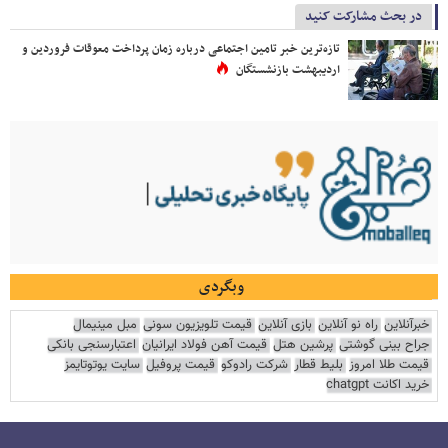
در بحث مشارکت کنید
تازه‌ترین خبر تامین اجتماعی درباره زمان پرداخت معوقات فروردین و
اردیبهشت بازنشستگان
وبگردی
خبرآنلاین
راه نو آنلاین
بازی آنلاین
قیمت تلویزیون سونی
مبل مینیمال
جراح بینی گوشتی
پرشین هتل
قیمت آهن فولاد ایرانیان
اعتبارسنجی بانکی
قیمت طلا امروز
بلیط قطار
شرکت رادوکو
قیمت پروفیل
سایت یوتوتایمز
خرید اکانت chatgpt