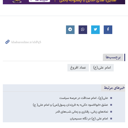
برچسب‌ها
امام علی(ع)
عماد افروغ
خبرهای مرتبط
علی(ع)، امام صداقت در عرصه سیاست
عشق «ابوالاسود دئلی» به فرزندان رسول(ص) و امام علی( ع)
نمادهای زبانی، رفتاری و زمانی شب‌های قدر
امام علی (ع) در نگاه مسیحیان