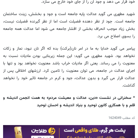
خود قرار می دهد و جود آن را از جای خود خارج می سازد.
شهید مطهری می گوید عدالت پایه جامعه است و جود و بخشش، زینت ساختمان
جامعه است. جود از نظر دهنده فضیلت است اما از نظر گیرنده فضیلت نیست،
بخش زیاد موجب انحراف بخشی از اقشار جامعه می شود اما عدالت همه جامعه
را بسوی اصلاح می برد.
پیامبر می گوید خدایا به ما در امر نان(برکت) بده که اگر نان نبود، نماز و زکات
نخواهد بود. شهید مطهری می گوید: این جمله زیربنایی بودن مادیات نسبت به
معنویت را می رساند. یعنی اگر مادیات خراب باشد معنویت نخواهد بود و تنها با
اجرای عدالت در جامعه، می توان معنویت را تامین کرد. ارزشهای اخلاقی پس از
عدالت قرار می گیرد و بدون عدالت، جود و کرم در جامعه تاثیر خود را نخواهد
گذاشت.
* سخنرانی در نشست «دین، عدالت و معیشت مردم» به همت انجمن اندیشه و
قلم و با همکاری کانون توحید و بنیاد اندیشه و احسان توحید
کد مطلب
1624049