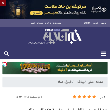
×
فارسی
العربية
English
تماس با ما
درباره ما
تبلیغات
آرشیو
یکشنبه ۱۸ مرداد ۱۴۰۵
صفحه اصلی
وبلاگ
افروغ، عماد
۱ اردیبهشت ۱۴۰۱ - ۱۵:۱۳
۱ نفر