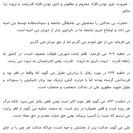
- ضرورت عزیز بودن افراد محروم و مظلوم و ذلیل بودن افراد قدرتمند و ثروت نزد
حاکم.
- حضرت بی عدالتی را محصول بی ضابطگی جامعه و سوءاستفاده توسط بنی امیه
می داند و اوضاع امروز جامعه ما در نابرابری بدتر از دوران بنی امیه است.
می فرماید من از حق خودم می گذرم اما از حق مردم نمی گذرم.
در خطبه ۲۰۹ می فرماید: ظلم باعث شورش طبقات ضعیف است، در کشور ما
رابطه قدرت - ثروت داریم نه ثروت - قدرت، یعنی قدرتمندان به ثروت می رسند.
در خطبه ۲۲۴ در مورد رفتار با برادرش عقیل می گوید که واقعا در فقر بود و
فرزندانش گرسنه بودند اما با حرارت آتش، نزدیک بود برادر نابینایش را بسوزاند و
بقول شهید مطهری علی در عدالت متعصب و متصلب است.
در حکمت ۱۶۳، می گوید فقر موت اکبر است یعنی فقیر یکبار نمی میرد بلکه مرگ
هر روزه است و فقیر همواره در زجر است. به محمد حنفیه می گوید از فقر برایت
می ترسم که دینت را آسیب برساند یعنی حق حیات مقدم بر حق معاد است.
علی می گوید عدالت برتر از بخشش و جود است، چراکه عدالت هر چیز را در جای