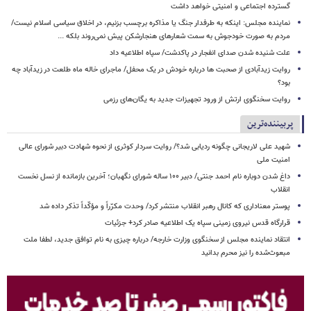
گسترده اجتماعی و امنیتی خواهد داشت
نماینده مجلس: اینکه به طرفدار جنگ یا مذاکره برچسب بزنیم، در اخلاق سیاسی اسلام نیست/
مردم به صورت خودجوش به سمت شعارهای هنجارشکن پیش نمی‌روند بلکه ...
علت شنیده شدن صدای انفجار در پاکدشت/ سپاه اطلاعیه داد
روایت زیدآبادی از صحبت ها درباره خودش در یک محفل/ ماجرای خاله ماه طلعت در زیدآباد چه
بود؟
روایت سخنگوی ارتش از ورود تجهیزات جدید به یگان‌های رزمی
پربیننده‌ترین
شهید علی لاریجانی چگونه ردیابی شد؟/ روایت سردار کوثری از نحوه شهادت دبیر شورای عالی
امنیت ملی
داغ شدن دوباره نام احمد جنتی/ دبیر ۱۰۰ ساله شورای نگهبان؛ آخرین بازمانده از نسل نخست
انقلاب
پوستر معناداری که کانال رهبر انقلاب منتشر کرد/ وحدت مکرّراً و مؤکّداً تذکر داده شد
قرارگاه قدس نیروی زمینی سپاه یک اطلاعیه صادر کرد+ جزئیات
انتقاد نماینده مجلس از سخنگوی وزارت خارجه/ درباره چیزی به نام توافق جدید، لطفا ملت
مبعوث‌شده را نیز محرم بدانید