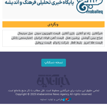
وبگردی
خبرآنلاین
راه نو آنلاین
بازی آنلاین
قیمت تلویزیون سونی
مبل مینیمال
جراح بینی گوشتی
پرشین هتل
قیمت آهن فولاد ایرانیان
اعتبارسنجی بانکی
قیمت طلا امروز
بلیط قطار
شرکت رادوکو
قیمت پروفیل
نسخه دسکتاپ
تمامی حقوق این سایت برای خبرآنلاین محفوظ است. نقل مطالب با ذکر منبع بلامانع است.
Copyright © 2025 khabaronline News Agancy, All rights reserved
طراحی و تولید: نستوه