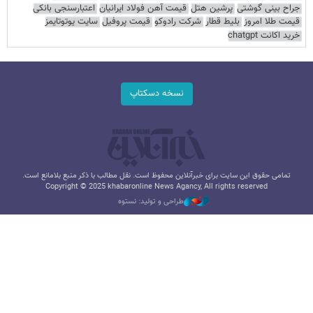
جراح بینی گوشتی
پرشین هتل
قیمت آهن فولاد ایرانیان
اعتبارسنجی بانکی
قیمت طلا امروز
بلیط قطار
شرکت رادوکو
قیمت پروفیل
سایت یوتوتایمز
خرید اکانت chatgpt
نسخه دسکتاپ
تمامی حقوق این سایت برای خبرآنلاین محفوظ است. نقل مطالب با ذکر منبع بلامانع است.
Copyright © 2025 khabaronline News Agancy, All rights reserved
طراحی و تولید: نستوه