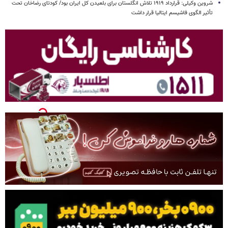
شروین وکیلی: قرارداد ۱۹۱۹ تلاش انگلستان برای بلعیدن کل ایران بود/ کودتای رضاخان تحت
تأثیر الگوی فاشیسم ایتالیا قرار داشت