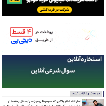
در بحث مشارکت کنید
اعترافات دختر بلاگری که حمیدرضا رجب‌زاده را به قتل رسانده/ او
مرتب به من تذکر حجاب می‌داد/دوست پسرم گفت بابت قتل بسیجی‌ها