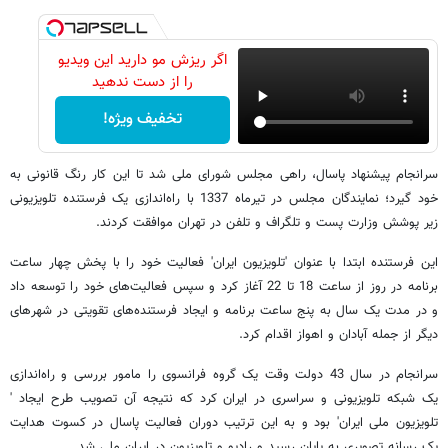
اگر ریزش مو دارید این ویدیو
را از دست ندهید
تخفیف ویژه!
سرانجام پیشنهاد پاسال، راهی مجلس شورای ملی شد تا این کار رنگ قانونی به
خود گیرد؛ نمایندگان مجلس در تیرماه 1337 با راه‌اندازی یک فرستنده تلویزیونی
زیر پوشش وزارت پست و تلگراف و تلفن در تهران موافقت کردند.
این فرستنده ابتدا با عنوان 'تلویزیون ایران' فعالیت خود را با پخش چهار ساعت
برنامه در روز از ساعت 18 تا 22 آغاز کرد و سپس فعالیت‌های خود را توسعه داد
و در مدت یک سال به پنج ساعت برنامه و ایجاد فرستنده‌های تقویتی در شهرهای
دیگر از جمله آبادان و اهواز اقدام کرد.
سرانجام در سال 43 دولت وقت یک گروه فرانسوی را مامور بررسی و راه‌اندازی
یک شبکه تلویزیونی و سراسری در ایران کرد که نتیجه آن تصویب طرح ایجاد '
تلویزیون ملی ایران' بود و به این ترتیب دوران فعالیت پاسال در کسوت هدایت
یک رسانه تصویری به پایان رسید و رادیو و تلویزیون در ایران ملی شد.