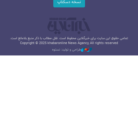
نسخه دسکتاپ
تمامی حقوق این سایت برای خبرآنلاین محفوظ است. نقل مطالب با ذکر منبع بلامانع است.
Copyright © 2025 khabaronline News Agancy, All rights reserved
طراحی و تولید: نستوه