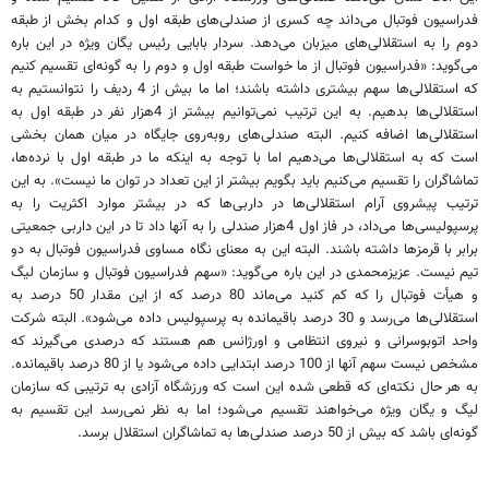
فدراسیون فوتبال می‌داند چه کسری از صندلی‌‌های طبقه اول و کدام بخش از طبقه
دوم را به استقلالی‌های میزبان می‌دهد. سردار بابایی رئیس یگان ویژه در این باره
می‌گوید: «فدراسیون فوتبال از ما خواست طبقه اول و دوم را به گونه‌ای تقسیم کنیم
که استقلالی‌ها سهم بیشتری داشته باشند؛ اما ما بیش از 4 ردیف را نتوانستیم به
استقلالی‌‌ها بدهیم. به این ترتیب نمی‌توانیم بیشتر از 4هزار نفر در طبقه اول به
استقلالی‌ها اضافه کنیم. البته صندلی‌های روبه‌روی جایگاه در میان همان بخشی
است که به استقلالی‌ها می‌دهیم اما با توجه به اینکه ما در طبقه اول با نرده‌ها،
تماشاگران را تقسیم می‌کنیم باید بگویم بیشتر از این تعداد در توان ما نیست». به این
ترتیب پیشروی آرام استقلالی‌ها در داربی‌ها که در بیشتر موارد اکثریت را به
پرسپولیسی‌ها می‌داد، در فاز اول 4هزار صندلی را به آنها داد تا در این داربی جمعیتی
برابر با قرمزها داشته باشند. البته این به معنای نگاه مساوی فدراسیون فوتبال به دو
تیم نیست. عزیزمحمدی در این باره می‌گوید: «سهم فدراسیون فوتبال و سازمان لیگ
و هیأت فوتبال را که کم کنید می‌ماند 80 درصد که از این مقدار 50 درصد به
استقلالی‌ها می‌‌رسد و 30 درصد باقیمانده به پرسپولیس داده می‌شود». البته شرکت
واحد اتوبوسرانی و نیروی انتظامی و اورژانس هم هستند که درصدی می‌گیرند که
مشخص نیست سهم آنها از 100 درصد ابتدایی داده می‌شود یا از 80 درصد باقیمانده.
به هر حال نکته‌ای که قطعی شده این است که ورزشگاه آزادی به ترتیبی که سازمان
لیگ و یگان ویژه می‌خواهند تقسیم می‌شود؛ اما به نظر نمی‌رسد این تقسیم به
گونه‌ای باشد که بیش از 50 درصد صندلی‌ها به تماشاگران استقلال برسد.