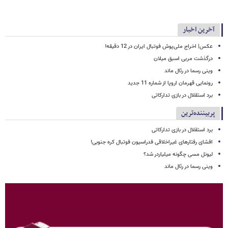
آخرین اخبار
عکس| اخراج ملی‌پوش فوتبال ایران در 12 دقیقه!
درگذشت مربی اسبق میلان
وینی رسما در رئال ماند
رونمایی قهرمان اروپا از شماره 11 جدید
برد استقلال در بازی تدارکاتی
پربیننده‌ترین
برد استقلال در بازی تدارکاتی
افشای رفتارهای غیراخلاقی فدراسیون فوتبال کره جنوبی!
لیونل مسی چگونه میلیاردر شد؟
وینی رسما در رئال ماند