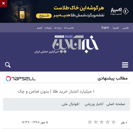
×
فارسی
العربية
English
تماس با ما
درباره ما
تبلیغات
آرشیو
پنجشنبه ۱۵ مرداد ۱۴۰۵
مطالب پیشنهادی
۱ میلیارد اعتبار خرید طلا | بدون ضامن و چک
صفحه اصلی
اخبار ورزشی
فوتبال ملی
۵ مهر ۱۳۸۸ - ۱۶:۳۷
۰ نفر