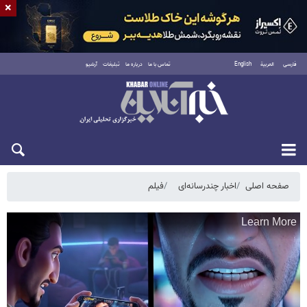
×
فارسی
العربية
English
تماس با ما
درباره ما
تبلیغات
آرشیو
پنجشنبه ۱۵ مرداد ۱۴۰۵
صفحه اصلی
اخبار چندرسانه‌ای
فیلم