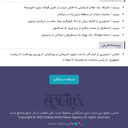
ببینید | اعتراف یک مقام اسرائیلی به نقش ایران در تغییر قواعد بازی خاورمیانه
ببینید | عملیات نجات در منطقه سیل زده در میانمار
ببینید | تصاویری از کشف بیش از ۷۰۰ کیلوگرم مواد مخدر در خراسان رضوی
ببینید | استقبال از محمد صلاح در بدو ورود به استانبول
ببینید | حمله هولناک یک پهپاد به دستفروش خیابانی در خرسون
پربیننده‌ترین
عکس | تصویری از ایام گذر خدمت شهید لاریجانی و پزشکیان؛ از وزیری بهداشت تا ریاست
جمهوری، از رئیس سازمان صداوسیما تا شهادت
نسخه دسکتاپ
تمامی حقوق این سایت برای خبرآنلاین محفوظ است. نقل مطالب با ذکر منبع بلامانع است.
Copyright © 2025 khabaronline News Agancy, All rights reserved
طراحی و تولید: نستوه