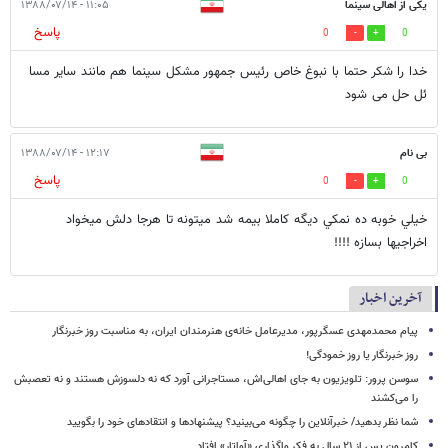
یکی از اهالی سینما
۱۱:۰۵ - ۱۳۸۸/۰۷/۱۴
پاسخ
0
0
خدا را شکر حتما با نبوغ خاص رئیس جمهور مشکل سینما هم مانند سایر مسا
ئل حل می شود
بی نام
۱۲:۱۷ - ۱۳۸۸/۰۷/۱۴
پاسخ
0
0
خيلي خوبه ده نمكي ديگه كاملا بيمه شد ميتونه تا هرجا دلش ميخواد
اخراجيها بسازه !!!!
آخرین اخبار
پیام محمدمهدی عسگرپور، مدیرعامل خانه‌ی هنرمندان ایران، به مناسبت روز خبرنگار
روز خبرنگار یا روز خمودگی!
سوسن پرور: تلویزیون به جای اهالی‌اش، مستاجرانی آورد که نه دلسوزش هستند و نه تعصبش
را می‌کشند
شما نظر بدهید/ خبرآنلاین را چگونه می‌بینید؟ پیشنهادها و انتقادهای خود را بگویید
کامرون پس از ۲۱ سال به فکر واگذاری «آواتار» افتاد