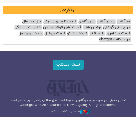
وبگردی
خبرآنلاین
راه نو آنلاین
بازی آنلاین
قیمت تلویزیون سونی
مبل مینیمال
جراح بینی گوشتی
پرشین هتل
قیمت آهن فولاد ایرانیان
اعتبارسنجی بانکی
قیمت طلا امروز
بلیط قطار
شرکت رادوکو
قیمت پروفیل
سایت یوتوتایمز
خرید اکانت chatgpt
نسخه دسکتاپ
تمامی حقوق این سایت برای خبرآنلاین محفوظ است. نقل مطالب با ذکر منبع بلامانع است.
Copyright © 2025 khabaronline News Agancy, All rights reserved
طراحی و تولید: نستوه