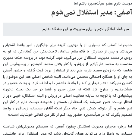
دوست دارم عضو هیأت‌مدیره باشم اما
آصفی: مدیر استقلال نمی‌شوم
من فعلا آمادگی لازم را برای مدیریت بر این باشگاه ندارم
حمیدرضا آصفی که بسیاری او را بهترین گزینه برای جایگزینی امیر واعظ آشتیانی
می‌دانند و پس از دیدارش با قائم‌مقام سازمان تربیت‌بدنی این گمانه‌زنی که او به
زودی بر مسند مدیریت استقلال قرار می‌گیرد، قوت گرفته بود، در پروسه حذف مدیران
منتسب به محمد علی‌آبادی از ورزش، با کنار رفتن محمد آخوندی از پرسپولیس این
شایعه که به زودی سعید نفریه هم باید از استقلال برود قوت گرفته و حضور آصفی
به جای او را همگان احتمالی محتمل می‌دانند. البته شخص آصفی هم این موضوع را
کتمان نمی‌کند؛ «در دیداری که با واعظ داشتم، او لطف کرد و بحث حضور در
هیأت‌مدیره را مطرح کرد البته نه خیلی جدی و فقط در حد یک بحث عادی.»
پیشنهادی که با توجه به سابقه فعالیت آصفی در ورزش و البته استقلال، خیلی دور از
انتظار نیست؛ «من همیشه یک استقلالی هستم و همیشه دوست دارم در کنار این
تیم باشم و اگر بتوانم کمکی کنم. حالا دیگر اینکه آقایان سعیدلو، زریبافان و واعظ
تصمیم بگیرند که در هیأت‌مدیره حضور پیدا کنم از نظر من اتفاقی خوشایند است.»
اما درباره ماجرای مدیریت استقلال چطور؟ آصفی که سیستم مدیریتی‌اش شباهت
بسیاری به واعظ دارد می‌تواند همان گزینه‌ای باشد که مدیر استقلال برای جانشینی